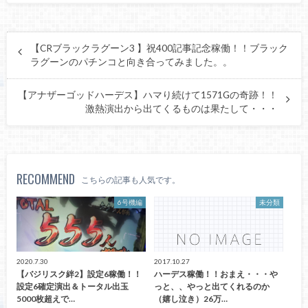
【CRブラックラグーン3 】祝400記事記念稼働！！ブラック
ラグーンのパチンコと向き合ってみました。。
【アナザーゴッドハーデス】ハマり続けて1571Gの奇跡！！
激熱演出から出てくるものは果たして・・・
RECOMMEND
こちらの記事も人気です。
6号機編
未分類
2020.7.30
2017.10.27
【バジリスク絆2】設定6稼働！！
ハーデス稼働！！おまえ・・・や
設定6確定演出＆トータル出玉
っと、、やっと出てくれるのか
5000枚超えで…
（嬉し泣き）26万…