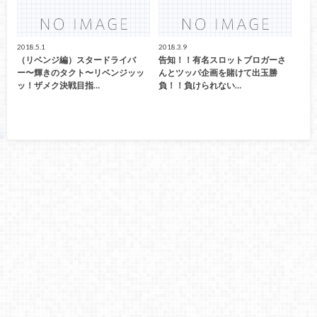
2018.5.1
2018.3.9
（リベンジ編）スタードライバ
告知！！有名スロットブロガーさ
ー〜輝きのタクト〜リベンジッッ
んとツッパ企画を賭けて出玉勝
ッ！ザメク決戦目指…
負！！負けられない…