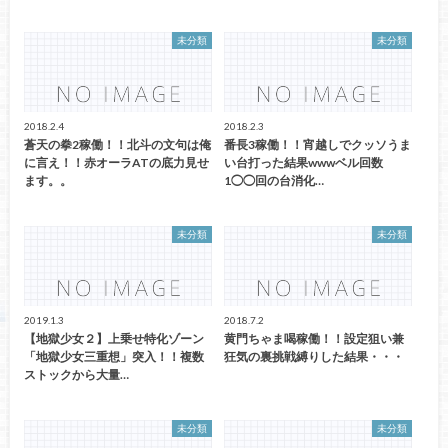
未分類
未分類
2018.2.4
2018.2.3
蒼天の拳2稼働！！北斗の文句は俺
番長3稼働！！宵越しでクッソうま
に言え！！赤オーラATの底力見せ
い台打った結果wwwベル回数
ます。。
1◯◯回の台消化…
未分類
未分類
2019.1.3
2018.7.2
【地獄少女２】上乗せ特化ゾーン
黄門ちゃま喝稼働！！設定狙い兼
「地獄少女三重想」突入！！複数
狂気の裏挑戦縛りした結果・・・
ストックから大量…
未分類
未分類