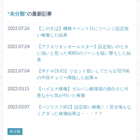
未分類
の最新記事
2022.07.26
【このすば】機種イベント日にリベンジ設定狙
い稼働した結果
2022.07.24
【アクエリオンオールスター】設定狙いのとき
に強いと思った400Gのゾーンを狙い撃ちした結
果
2022.07.04
【沖ドキDUO】リセット狙いしてたら1/32768
の中段チェリー降臨した結果ｗ
2022.03.15
【ハイエナ稼働】ガルパン劇場場の面白さに今
更ながら気が付いた稼働
2022.03.07
【バジリスク絆2】設定狙い稼働！！見せ場もな
くグダった稼働結果は・・・？？
未分類