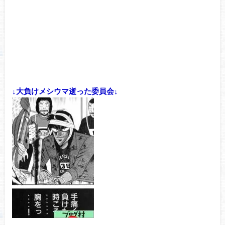
↓大負けメシウマ逝った委員会↓