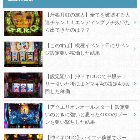
【牙狼月虹の旅人】全てを破壊する大
連チャン！！エンディングブチ抜いた
ら出てきたのは？？
【このすば】機種イベント日にリベン
ジ設定狙い稼働した結果
【設定狙い】沖ドキDUOで中段チェ
リー引いた後にまどマギ4の設定4ぶん
回した稼働
【アクエリオンオールスター】設定狙
いのときに強いと思った400Gのゾー
ンを狙い撃ちした結果
【沖ドキDUO】ハイエナ稼働でボー