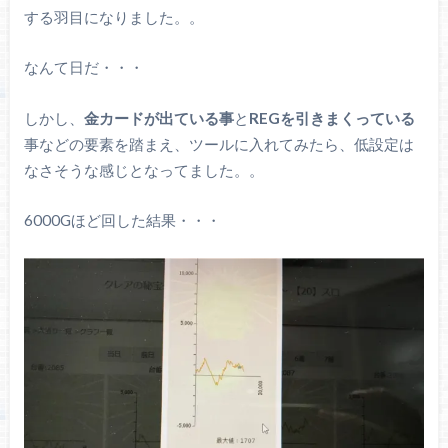
する羽目になりました。。
なんて日だ・・・
しかし、
金カードが出ている事
と
REGを引きまくっている
事などの要素を踏まえ、ツールに入れてみたら、低設定は
なさそうな感じとなってました。。
6000Gほど回した結果・・・