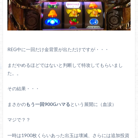
REG中に一回だけ金背景が出ただけですが・・・
まだやめるほどではないと判断して特攻してもらいまし
た。。
その結果・・・
まさかの
もう一回900Gハマる
という展開に（血涙）
マジで？？
一時は1900枚くらいあった出玉は壊滅、さらには追加投資