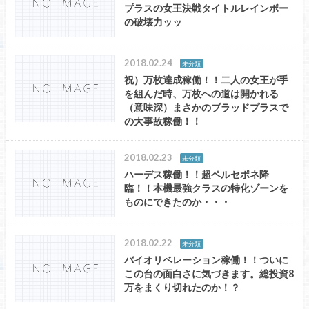
プラスの女王決戦タイトルレインボー
の破壊力ッッ
2018.02.24
未分類
祝）万枚達成稼働！！二人の女王が手
を組んだ時、万枚への道は開かれる
（意味深）まさかのブラッドプラスで
の大事故稼働！！
2018.02.23
未分類
ハーデス稼働！！超ペルセポネ降
臨！！本機最強クラスの特化ゾーンを
ものにできたのか・・・
2018.02.22
未分類
バイオリベレーション稼働！！ついに
この台の面白さに気づきます。総投資8
万をまくり切れたのか！？