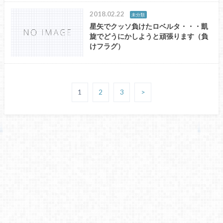
2018.02.22
未分類
星矢でクッソ負けたロベルタ・・・凱
旋でどうにかしようと頑張ります（負
けフラグ）
1
2
3
>