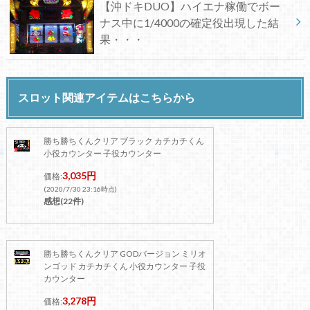
【沖ドキDUO】ハイエナ稼働でボー
ナス中に1/4000の確定役出現した結
果・・・
スロット関連アイテムはこちらから
勝ち勝ちくんクリア ブラック カチカチくん
小役カウンター 子役カウンター
3,035円
価格:
(2020/7/30 23:16時点)
感想(22件)
勝ち勝ちくんクリア GODバージョン ミリオ
ンゴッド カチカチくん 小役カウンター 子役
カウンター
3,278円
価格: