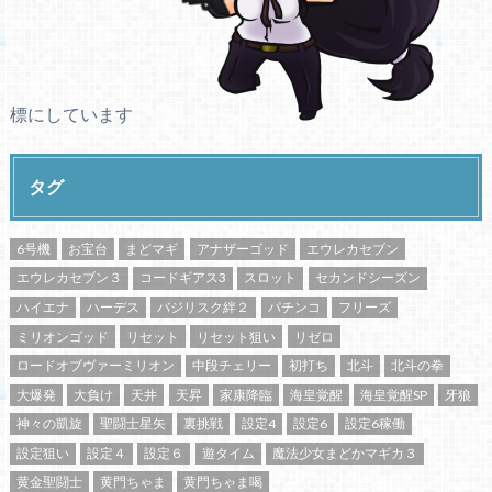
標にしています
タグ
6号機
お宝台
まどマギ
アナザーゴッド
エウレカセブン
エウレカセブン３
コードギアス3
スロット
セカンドシーズン
ハイエナ
ハーデス
バジリスク絆２
パチンコ
フリーズ
ミリオンゴッド
リセット
リセット狙い
リゼロ
ロードオブヴァーミリオン
中段チェリー
初打ち
北斗
北斗の拳
大爆発
大負け
天井
天昇
家康降臨
海皇覚醒
海皇覚醒SP
牙狼
神々の凱旋
聖闘士星矢
裏挑戦
設定4
設定6
設定6稼働
設定狙い
設定４
設定６
遊タイム
魔法少女まどかマギカ３
黄金聖闘士
黄門ちゃま
黄門ちゃま喝