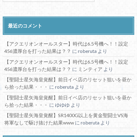
最近のコメント
【アクエリオンオールスター】時代は6.5号機へ！！設定
456濃厚台を打った結果は？？
に
roberuta
より
【アクエリオンオールスター】時代は6.5号機へ！！設定
456濃厚台を打った結果は？？
に
ミンティア
より
【聖闘士星矢海皇覚醒】前日イベ店のリセット狙いを昼か
ら拾った結果・・・
に
roberuta
より
【聖闘士星矢海皇覚醒】前日イベ店のリセット狙いを昼か
ら拾った結果・・・
に
ゆゆゆ
より
【聖闘士星矢海皇覚醒】SR1400G以上を黄金聖闘士VS海
将軍なしで駆け抜けた結果www
に
roberuta
より