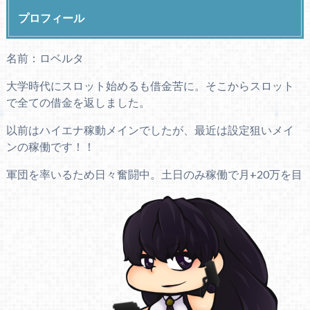
プロフィール
名前：ロベルタ
大学時代にスロット始めるも借金苦に。そこからスロット
で全ての借金を返しました。
以前はハイエナ稼動メインでしたが、最近は設定狙いメイ
ンの稼働です！！
軍団を率いるため日々奮闘中。土日のみ稼働で月+20万を目