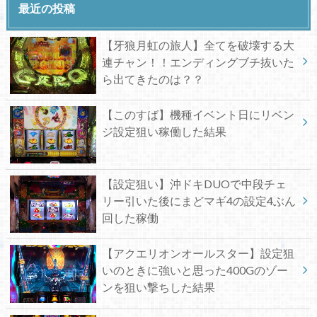
最近の投稿
【牙狼月虹の旅人】全てを破壊する大
連チャン！！エンディングブチ抜いた
ら出てきたのは？？
【このすば】機種イベント日にリベン
ジ設定狙い稼働した結果
【設定狙い】沖ドキDUOで中段チェ
リー引いた後にまどマギ4の設定4ぶん
回した稼働
【アクエリオンオールスター】設定狙
いのときに強いと思った400Gのゾー
ンを狙い撃ちした結果