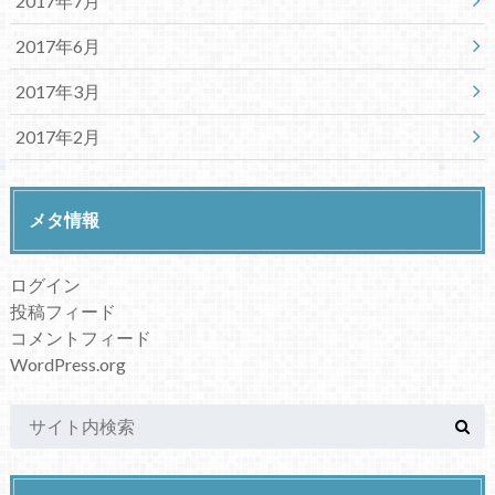
2017年7月
2017年6月
2017年3月
2017年2月
メタ情報
ログイン
投稿フィード
コメントフィード
WordPress.org