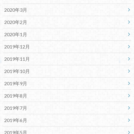
2020年3月
2020年2月
2020年1月
2019年12月
2019年11月
2019年10月
2019年9月
2019年8月
2019年7月
2019年6月
2019年5月