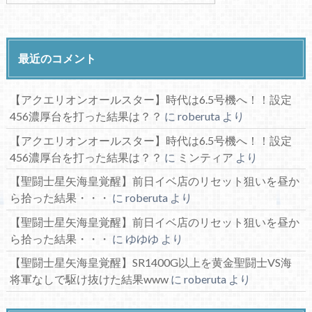
最近のコメント
【アクエリオンオールスター】時代は6.5号機へ！！設定
456濃厚台を打った結果は？？
に
roberuta
より
【アクエリオンオールスター】時代は6.5号機へ！！設定
456濃厚台を打った結果は？？
に
ミンティア
より
【聖闘士星矢海皇覚醒】前日イベ店のリセット狙いを昼か
ら拾った結果・・・
に
roberuta
より
【聖闘士星矢海皇覚醒】前日イベ店のリセット狙いを昼か
ら拾った結果・・・
に
ゆゆゆ
より
【聖闘士星矢海皇覚醒】SR1400G以上を黄金聖闘士VS海
将軍なしで駆け抜けた結果www
に
roberuta
より