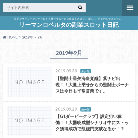
貧乏なサラリーマンが月収を上乗せするために頑張るスロット日記。。ビタ押しできません。
リーマンロベルタの副業スロット日記
HOME
2019年
9月
2019年9月
2019.09.30
未分類
【聖闘士星矢海皇覚醒】紫ナビ出
現！！大量上乗せからの聖闘士ボーナ
スは今日も平常営業です。
2019.09.29
未分類
【G1ダービークラブ】設定狙い稼
働！！大器晩成型シナリオ中にストッ
ク獲得成功で凱旋門突破なるか！？