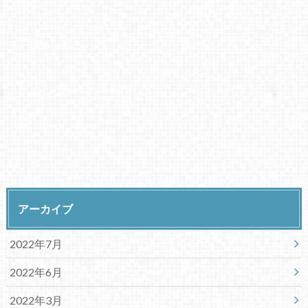
アーカイブ
2022年7月
2022年6月
2022年3月