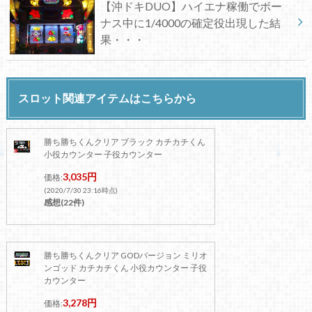
【沖ドキDUO】ハイエナ稼働でボー
ナス中に1/4000の確定役出現した結
果・・・
スロット関連アイテムはこちらから
勝ち勝ちくんクリア ブラック カチカチくん
小役カウンター 子役カウンター
3,035円
価格:
(2020/7/30 23:16時点)
感想(22件)
勝ち勝ちくんクリア GODバージョン ミリオ
ンゴッド カチカチくん 小役カウンター 子役
カウンター
3,278円
価格: