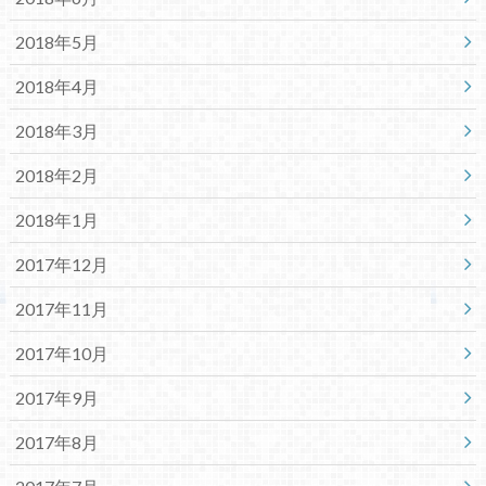
2018年5月
2018年4月
2018年3月
2018年2月
2018年1月
2017年12月
2017年11月
2017年10月
2017年9月
2017年8月