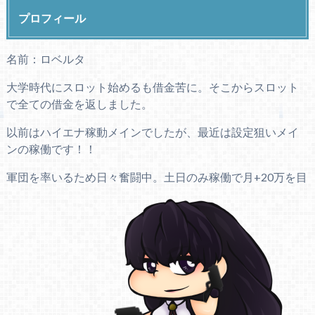
プロフィール
名前：ロベルタ
大学時代にスロット始めるも借金苦に。そこからスロット
で全ての借金を返しました。
以前はハイエナ稼動メインでしたが、最近は設定狙いメイ
ンの稼働です！！
軍団を率いるため日々奮闘中。土日のみ稼働で月+20万を目