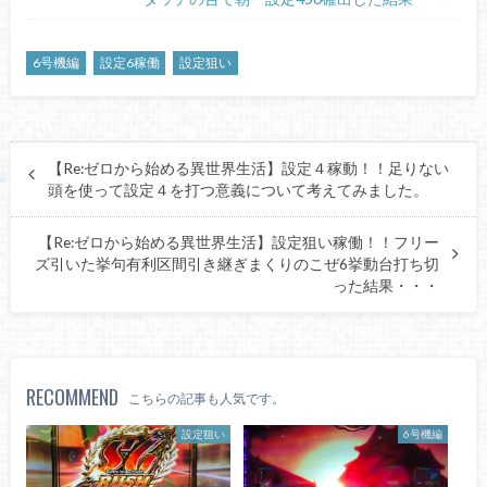
6号機編
設定6稼働
設定狙い
【Re:ゼロから始める異世界生活】設定４稼動！！足りない
頭を使って設定４を打つ意義について考えてみました。
【Re:ゼロから始める異世界生活】設定狙い稼働！！フリー
ズ引いた挙句有利区間引き継ぎまくりのこぜ6挙動台打ち切
った結果・・・
RECOMMEND
こちらの記事も人気です。
設定狙い
6号機編