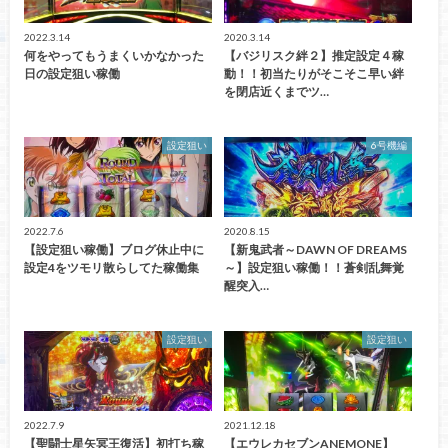
2022.3.14
2020.3.14
何をやってもうまくいかなかった
【バジリスク絆２】推定設定４稼
日の設定狙い稼働
動！！初当たりがそこそこ早い絆
を閉店近くまでツ…
設定狙い
6号機編
2022.7.6
2020.8.15
【設定狙い稼働】ブログ休止中に
【新鬼武者～DAWN OF DREAMS
設定4をツモリ散らしてた稼働集
～】設定狙い稼働！！蒼剣乱舞覚
醒突入…
設定狙い
設定狙い
2022.7.9
2021.12.18
【聖闘士星矢冥王復活】初打ち稼
【エウレカセブンANEMONE】