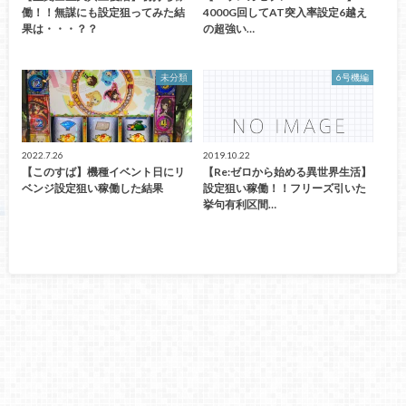
働！！無謀にも設定狙ってみた結
4000G回してAT突入率設定6越え
果は・・・？？
の超強い…
未分類
6号機編
2022.7.26
2019.10.22
【このすば】機種イベント日にリ
【Re:ゼロから始める異世界生活】
ベンジ設定狙い稼働した結果
設定狙い稼働！！フリーズ引いた
挙句有利区間…