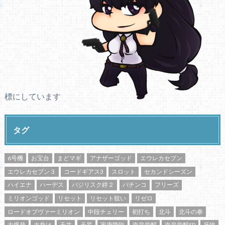
標にしています
タグ
6号機
お宝台
まどマギ
アナザーゴッド
エウレカセブン
エウレカセブン３
コードギアス3
スロット
セカンドシーズン
ハイエナ
ハーデス
バジリスク絆２
パチンコ
フリーズ
ミリオンゴッド
リセット
リセット狙い
リゼロ
ロードオブヴァーミリオン
中段チェリー
初打ち
北斗
北斗の拳
大爆発
大負け
天井
天昇
家康降臨
海皇覚醒
海皇覚醒SP
牙狼