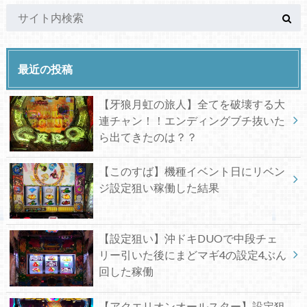
最近の投稿
【牙狼月虹の旅人】全てを破壊する大
連チャン！！エンディングブチ抜いた
ら出てきたのは？？
【このすば】機種イベント日にリベン
ジ設定狙い稼働した結果
【設定狙い】沖ドキDUOで中段チェ
リー引いた後にまどマギ4の設定4ぶん
回した稼働
【アクエリオンオールスター】設定狙