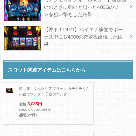
いのときに強いと思った400Gのゾー
ンを狙い撃ちした結果
【沖ドキDUO】ハイエナ稼働でボー
ナス中に1/4000の確定役出現した結
果・・・
スロット関連アイテムはこちらから
勝ち勝ちくんクリア ブラック カチカチくん
小役カウンター 子役カウンター
3,035円
価格:
(2020/7/30 23:16時点)
感想(22件)