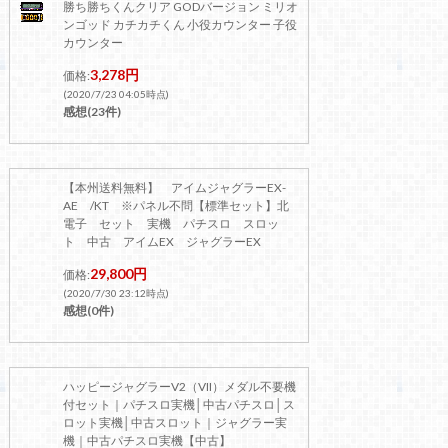
勝ち勝ちくんクリア GODバージョン ミリオ
ンゴッド カチカチくん 小役カウンター 子役
カウンター
3,278円
価格:
(2020/7/23 04:05時点)
感想(23件)
【本州送料無料】 アイムジャグラーEX-
AE /KT ※パネル不問【標準セット】北
電子 セット 実機 パチスロ スロッ
ト 中古 アイムEX ジャグラーEX
29,800円
価格:
(2020/7/30 23:12時点)
感想(0件)
ハッピージャグラーV2（VII）メダル不要機
付セット｜パチスロ実機│中古パチスロ│ス
ロット実機│中古スロット｜ジャグラー実
機｜中古パチスロ実機【中古】