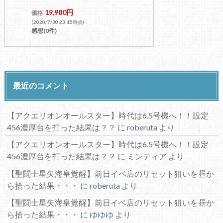
19,980円
価格:
(2020/7/30 23:15時点)
感想(0件)
最近のコメント
【アクエリオンオールスター】時代は6.5号機へ！！設定
456濃厚台を打った結果は？？
に
roberuta
より
【アクエリオンオールスター】時代は6.5号機へ！！設定
456濃厚台を打った結果は？？
に
ミンティア
より
【聖闘士星矢海皇覚醒】前日イベ店のリセット狙いを昼か
ら拾った結果・・・
に
roberuta
より
【聖闘士星矢海皇覚醒】前日イベ店のリセット狙いを昼か
ら拾った結果・・・
に
ゆゆゆ
より