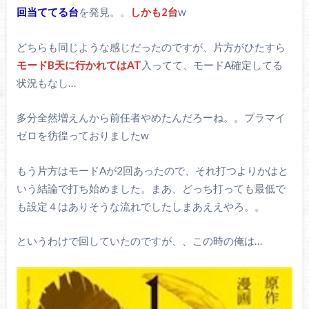
回当ててる台
を発見。。
しかも2台
w
どちらも同じような感じだったのですが、片方がひたすら
モードB天に行かれてはAT
入ってて、モードA確定してる
状況もなし…
多分全然増えんから前任者やめたんだろーね。。プラマイ
ゼロを彷徨っておりましたw
もう片方はモードAが2回あったので、それ打つよりかはと
いう結論で打ち始めました。まあ、どっち打っても最低で
も設定４はありそうな流れでしたしまあええやろ。。
というわけで回していたのですが、、この時の俺は…