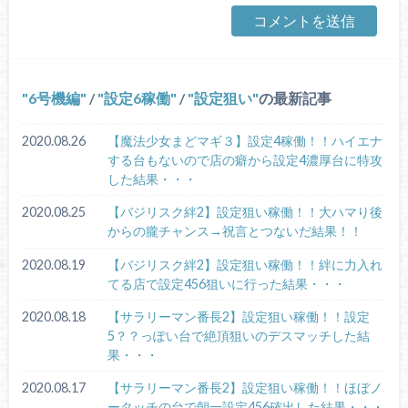
6号機編
/
設定6稼働
/
設定狙い
の最新記事
2020.08.26
【魔法少女まどマギ３】設定4稼働！！ハイエナ
する台もないので店の癖から設定4濃厚台に特攻
した結果・・・
2020.08.25
【バジリスク絆2】設定狙い稼働！！大ハマり後
からの朧チャンス→祝言とつないだ結果！！
2020.08.19
【バジリスク絆2】設定狙い稼働！！絆に力入れ
てる店で設定456狙いに行った結果・・・
2020.08.18
【サラリーマン番長2】設定狙い稼働！！設定
5？？っぽい台で絶頂狙いのデスマッチした結
果・・・
2020.08.17
【サラリーマン番長2】設定狙い稼働！！ほぼノ
ータッチの台で朝一設定456確出した結果・・・