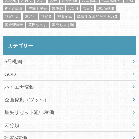
神々の凱旋
聖闘士星矢
裏挑戦
設定4
設定6
設定6稼働
設定狙い
設定４
設定６
遊タイム
魔法少女まどかマギカ３
黄金聖闘士
黄門ちゃま
黄門ちゃま喝
カテゴリー
6号機編
GOD
ハイエナ稼動
企画稼動（ツッパ）
星矢リセット狙い稼働
未分類
設定6稼働