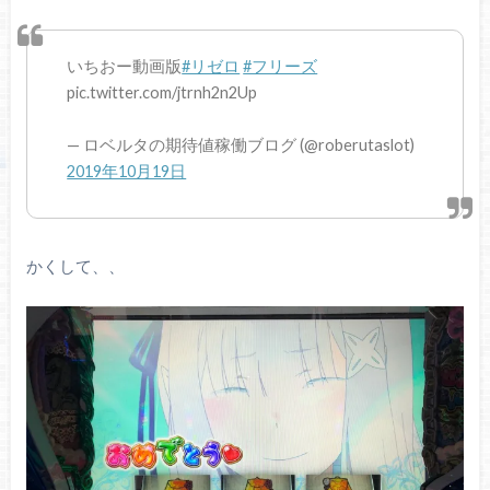
いちおー動画版
#リゼロ
#フリーズ
pic.twitter.com/jtrnh2n2Up
— ロベルタの期待値稼働ブログ (@roberutaslot)
2019年10月19日
かくして、、