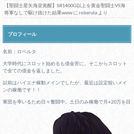
【聖闘士星矢海皇覚醒】SR1400G以上を黄金聖闘士VS海
将軍なしで駆け抜けた結果www
に
roberuta
より
プロフィール
名前：ロベルタ
大学時代にスロット始めるも借金苦に。そこからスロット
で全ての借金を返しました。
以前はハイエナ稼動メインでしたが、最近は設定狙いメイ
ンの稼働です！！
軍団を率いるため日々奮闘中。土日のみ稼働で月+20万を目