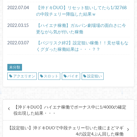
2022.07.04
【沖ドキDUO】リセット狙いしてたら1/32768
の中段チェリー降臨した結果ｗ
2022.03.15
【ハイエナ稼働】ガルパン劇場場の面白さに今
更ながら気が付いた稼働
2022.03.07
【バジリスク絆2】設定狙い稼働！！見せ場もな
くグダった稼働結果は・・・？？
未分類
アクエリオン
スロット
バイオ
設定狙い
【沖ドキDUO】ハイエナ稼働でボーナス中に1/4000の確定
役出現した結果・・・
【設定狙い】沖ドキDUOで中段チェリー引いた後にまどマギ
4の設定4ぶん回した稼働