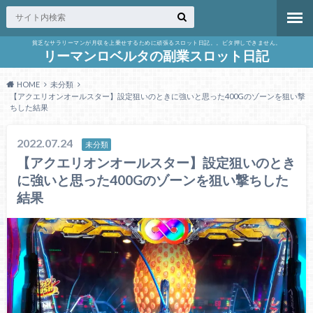
貧乏なサラリーマンが月収を上乗せするために頑張るスロット日記。。ビタ押しできません。
リーマンロベルタの副業スロット日記
HOME
未分類
【アクエリオンオールスター】設定狙いのときに強いと思った400Gのゾーンを狙い撃
ちした結果
2022.07.24
未分類
【アクエリオンオールスター】設定狙いのとき
に強いと思った400Gのゾーンを狙い撃ちした
結果