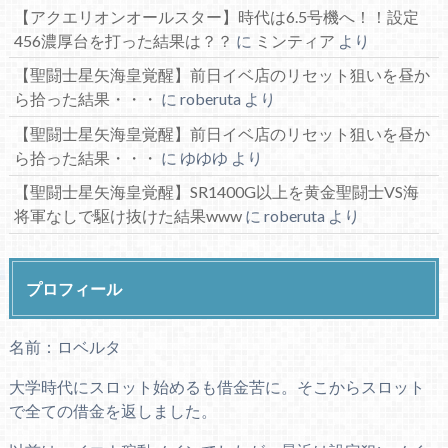
【アクエリオンオールスター】時代は6.5号機へ！！設定
456濃厚台を打った結果は？？
に
ミンティア
より
【聖闘士星矢海皇覚醒】前日イベ店のリセット狙いを昼か
ら拾った結果・・・
に
roberuta
より
【聖闘士星矢海皇覚醒】前日イベ店のリセット狙いを昼か
ら拾った結果・・・
に
ゆゆゆ
より
【聖闘士星矢海皇覚醒】SR1400G以上を黄金聖闘士VS海
将軍なしで駆け抜けた結果www
に
roberuta
より
プロフィール
名前：ロベルタ
大学時代にスロット始めるも借金苦に。そこからスロット
で全ての借金を返しました。