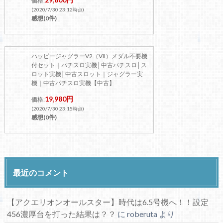
価格:
(2020/7/30 23:12時点)
感想(0件)
ハッピージャグラーV2（VII）メダル不要機
付セット｜パチスロ実機│中古パチスロ│ス
ロット実機│中古スロット｜ジャグラー実
機｜中古パチスロ実機【中古】
19,980円
価格:
(2020/7/30 23:15時点)
感想(0件)
最近のコメント
【アクエリオンオールスター】時代は6.5号機へ！！設定
456濃厚台を打った結果は？？
に
roberuta
より