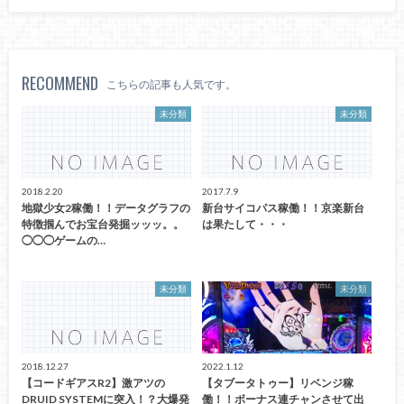
RECOMMEND
こちらの記事も人気です。
未分類
未分類
2018.2.20
2017.7.9
地獄少女2稼働！！データグラフの
新台サイコパス稼働！！京楽新台
特徴掴んでお宝台発掘ッッッ。。
は果たして・・・
◯◯◯ゲームの…
未分類
未分類
2018.12.27
2022.1.12
【コードギアスR2】激アツの
【タブータトゥー】リベンジ稼
DRUID SYSTEMに突入！？大爆発
働！！ボーナス連チャンさせて出