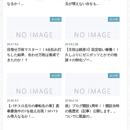
なるか！…
玉が増えない台をも…
未分類
未分類
2017.9.6
2019.2.28
目指せ万枚マスター！！8台乱れ打
【主役は銭形2】設定狙い稼働！！
ちした結果、合わせ万枚は達成で
久しぶりにゼニガッツとかその他
きたのか！？
諸々の特化ゾー…
未分類
未分類
2018.9.5
2018.6.16
【パチスロ北斗の拳転生の章】真
祝）ブログ開設1周年！！開設当時
拳勝負中の7を狙え出現！SPバト
の黒歴史（記事）公開します。。
ル突入なるか！…
ついでに凱旋の…