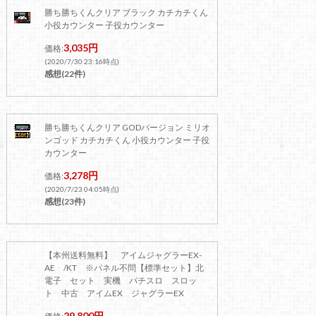
勝ち勝ちくんクリア ブラック カチカチくん
小役カウンター 子役カウンター
3,035円
価格:
(2020/7/30 23:16時点)
感想(22件)
勝ち勝ちくんクリア GODバージョン ミリオ
ンゴッド カチカチくん 小役カウンター 子役
カウンター
3,278円
価格:
(2020/7/23 04:05時点)
感想(23件)
【本州送料無料】 アイムジャグラーEX-
AE /KT ※パネル不問【標準セット】北
電子 セット 実機 パチスロ スロッ
ト 中古 アイムEX ジャグラーEX
29,800円