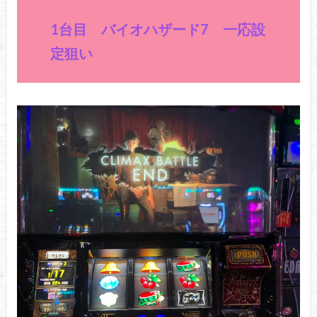
1台目 バイオハザード7 一応設
定狙い