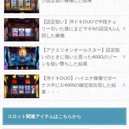
ジ設定狙い稼働した結果
【設定狙い】沖ドキDUOで中段チェ
リー引いた後にまどマギ4の設定4ぶん
回した稼働
【アクエリオンオールスター】設定狙
いのときに強いと思った400Gのゾー
ンを狙い撃ちした結果
【沖ドキDUO】ハイエナ稼働でボー
ナス中に1/4000の確定役出現した結
果・・・
スロット関連アイテムはこちらから