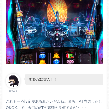
無限CZに突入！！
ロベルタ
これも一応設定差あるみたいだよね。まあ、AT当選したし
OKOK。で、今回のATの高確の役何ですが・・・