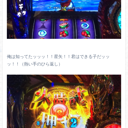
俺は知ってたッッッ！！星矢！！君はできる子だッッ
ッ！！（熱い手のひら返し）