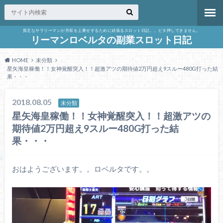
貧乏なサラリーマンが月収を上乗せするために頑張るスロット日記。。ビタ押しできません。
リーマンロベルタの副業スロット日記
HOME
未分類
星矢海皇稼働！！女神覚醒突入！！超激アツの期待値2万円超え9スルー480G打った結
果・・・
2018.08.05
未分類
星矢海皇稼働！！女神覚醒突入！！超激アツの
期待値2万円超え9スルー480G打った結
果・・・
おはようございます。。ロベルタです。。