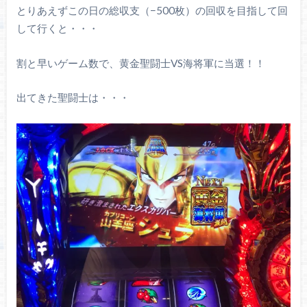
とりあえずこの日の総収支（−500枚）の回収を目指して回
して行くと・・・
割と早いゲーム数で、黄金聖闘士VS海将軍に当選！！
出てきた聖闘士は・・・