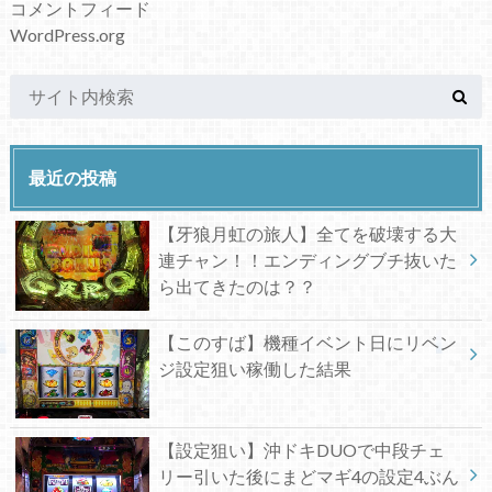
コメントフィード
WordPress.org
最近の投稿
【牙狼月虹の旅人】全てを破壊する大
連チャン！！エンディングブチ抜いた
ら出てきたのは？？
【このすば】機種イベント日にリベン
ジ設定狙い稼働した結果
【設定狙い】沖ドキDUOで中段チェ
リー引いた後にまどマギ4の設定4ぶん