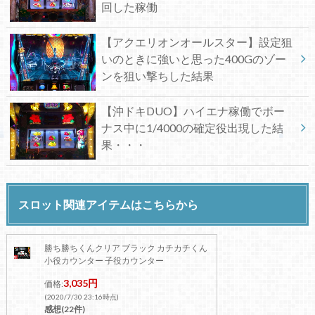
回した稼働
【アクエリオンオールスター】設定狙
いのときに強いと思った400Gのゾー
ンを狙い撃ちした結果
【沖ドキDUO】ハイエナ稼働でボー
ナス中に1/4000の確定役出現した結
果・・・
スロット関連アイテムはこちらから
勝ち勝ちくんクリア ブラック カチカチくん
小役カウンター 子役カウンター
3,035円
価格:
(2020/7/30 23:16時点)
感想(22件)