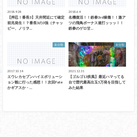
2018.9.28
2018.6.4
【押忍！番長3】天井間近にて確定
名機復活！！鉄拳3rd稼働！！激ア
前兆発生！？番長3の3強（チャッ
ツの飛鳥ボーナス連打ッッッ！！
ピー、ノリヲ…
鉄拳のゲロ甘…
未分類
未分類
2017.10.14
2021.12.31
エウレカセブンハイエボリューシ
【ゴルゴ13疾風】最近ハマってる
ョン観に行った感想！！次回Fate
台で歴代最高出玉5万発を目指して
かギアスか・…
みた結果