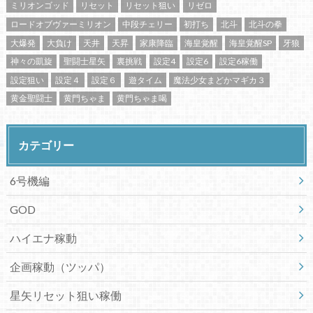
ミリオンゴッド
リセット
リセット狙い
リゼロ
ロードオブヴァーミリオン
中段チェリー
初打ち
北斗
北斗の拳
大爆発
大負け
天井
天昇
家康降臨
海皇覚醒
海皇覚醒SP
牙狼
神々の凱旋
聖闘士星矢
裏挑戦
設定4
設定6
設定6稼働
設定狙い
設定４
設定６
遊タイム
魔法少女まどかマギカ３
黄金聖闘士
黄門ちゃま
黄門ちゃま喝
カテゴリー
6号機編
GOD
ハイエナ稼動
企画稼動（ツッパ）
星矢リセット狙い稼働