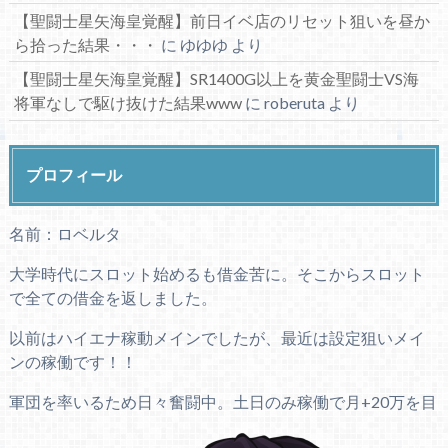
【聖闘士星矢海皇覚醒】前日イベ店のリセット狙いを昼か
ら拾った結果・・・
に
ゆゆゆ
より
【聖闘士星矢海皇覚醒】SR1400G以上を黄金聖闘士VS海
将軍なしで駆け抜けた結果www
に
roberuta
より
プロフィール
名前：ロベルタ
大学時代にスロット始めるも借金苦に。そこからスロット
で全ての借金を返しました。
以前はハイエナ稼動メインでしたが、最近は設定狙いメイ
ンの稼働です！！
軍団を率いるため日々奮闘中。土日のみ稼働で月+20万を目