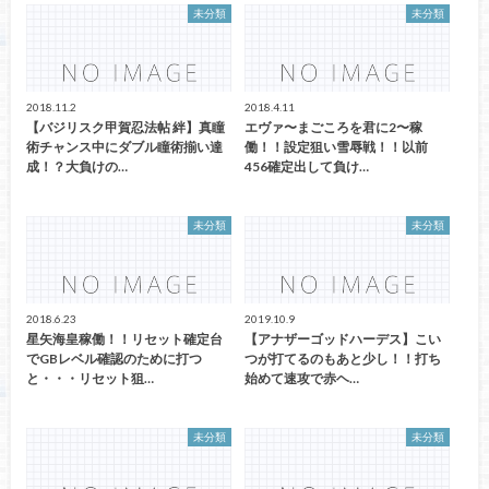
未分類
未分類
2018.11.2
2018.4.11
【バジリスク甲賀忍法帖 絆】真瞳
エヴァ〜まごころを君に2〜稼
術チャンス中にダブル瞳術揃い達
働！！設定狙い雪辱戦！！以前
成！？大負けの…
456確定出して負け…
未分類
未分類
2018.6.23
2019.10.9
星矢海皇稼働！！リセット確定台
【アナザーゴッドハーデス】こい
でGBレベル確認のために打つ
つが打てるのもあと少し！！打ち
と・・・リセット狙…
始めて速攻で赤ヘ…
未分類
未分類