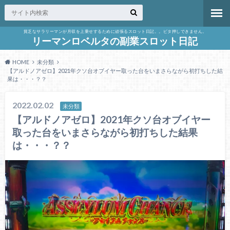
貧乏なサラリーマンが月収を上乗せするために頑張るスロット日記。。ビタ押しできません。
リーマンロベルタの副業スロット日記
HOME
未分類
【アルドノアゼロ】2021年クソ台オブイヤー取った台をいまさらながら初打ちした結
果は・・・？？
2022.02.02
未分類
【アルドノアゼロ】2021年クソ台オブイヤー
取った台をいまさらながら初打ちした結果
は・・・？？