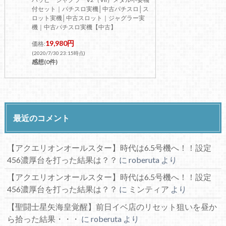
付セット｜パチスロ実機│中古パチスロ│ス
ロット実機│中古スロット｜ジャグラー実
機｜中古パチスロ実機【中古】
19,980円
価格:
(2020/7/30 23:15時点)
感想(0件)
最近のコメント
【アクエリオンオールスター】時代は6.5号機へ！！設定
456濃厚台を打った結果は？？
に
roberuta
より
【アクエリオンオールスター】時代は6.5号機へ！！設定
456濃厚台を打った結果は？？
に
ミンティア
より
【聖闘士星矢海皇覚醒】前日イベ店のリセット狙いを昼か
ら拾った結果・・・
に
roberuta
より