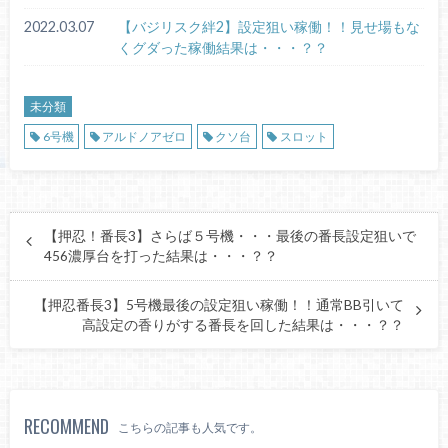
2022.03.07
【バジリスク絆2】設定狙い稼働！！見せ場もな
くグダった稼働結果は・・・？？
未分類
6号機
アルドノアゼロ
クソ台
スロット
【押忍！番長3】さらば５号機・・・最後の番長設定狙いで
456濃厚台を打った結果は・・・？？
【押忍番長3】5号機最後の設定狙い稼働！！通常BB引いて
高設定の香りがする番長を回した結果は・・・？？
RECOMMEND
こちらの記事も人気です。