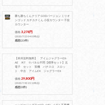
勝ち勝ちくんクリア GODバージョン ミリオ
ンゴッド カチカチくん 小役カウンター 子役
カウンター
3,278円
価格:
(2020/7/23 04:05時点)
感想(23件)
【本州送料無料】 アイムジャグラーEX-
AE /KT ※パネル不問【標準セット】北
電子 セット 実機 パチスロ スロッ
ト 中古 アイムEX ジャグラーEX
29,800円
価格:
(2020/7/30 23:12時点)
感想(0件)
ハッピージャグラーV2（VII）メダル不要機