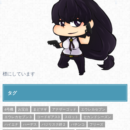
標にしています
タグ
6号機
お宝台
まどマギ
アナザーゴッド
エウレカセブン
エウレカセブン３
コードギアス3
スロット
セカンドシーズン
ハイエナ
ハーデス
バジリスク絆２
パチンコ
フリーズ