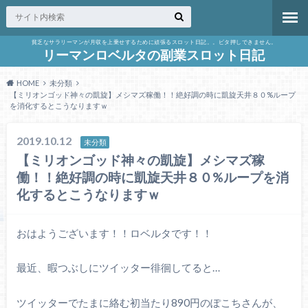
貧乏なサラリーマンが月収を上乗せするために頑張るスロット日記。。ビタ押しできません。
リーマンロベルタの副業スロット日記
HOME
未分類
【ミリオンゴッド神々の凱旋】メシマズ稼働！！絶好調の時に凱旋天井８０%ループ
を消化するとこうなりますｗ
2019.10.12
未分類
【ミリオンゴッド神々の凱旋】メシマズ稼
働！！絶好調の時に凱旋天井８０%ループを消
化するとこうなりますｗ
おはようございます！！ロベルタです！！
最近、暇つぶしにツイッター徘徊してると…
ツイッターでたまに絡む初当たり890円のぽこちさんが、