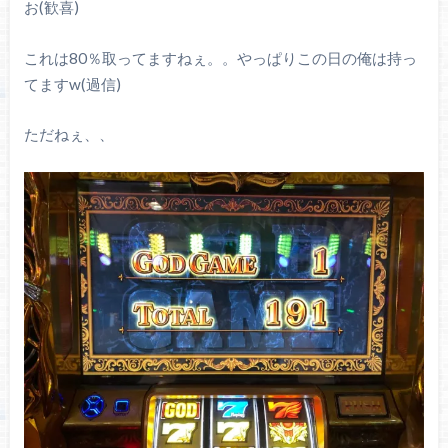
お(歓喜)
これは80％取ってますねぇ。。やっぱりこの日の俺は持っ
てますw(過信)
ただねぇ、、