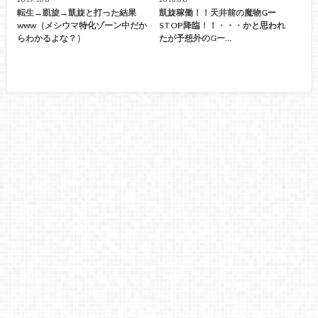
転生→凱旋→凱旋と打った結果
凱旋稼働！！天井前の魔物Gー
www（メシウマ特化ゾーン中だか
STOP降臨！！・・・かと思われ
らわかるよな？）
たが予想外のGー…