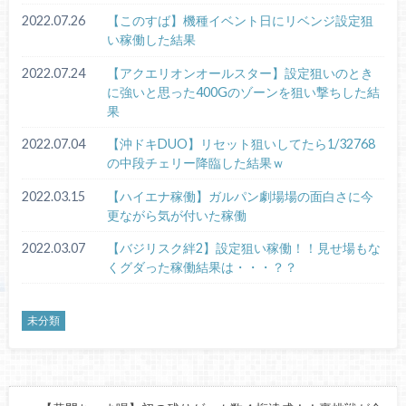
2022.07.26
【このすば】機種イベント日にリベンジ設定狙
い稼働した結果
2022.07.24
【アクエリオンオールスター】設定狙いのとき
に強いと思った400Gのゾーンを狙い撃ちした結
果
2022.07.04
【沖ドキDUO】リセット狙いしてたら1/32768
の中段チェリー降臨した結果ｗ
2022.03.15
【ハイエナ稼働】ガルパン劇場場の面白さに今
更ながら気が付いた稼働
2022.03.07
【バジリスク絆2】設定狙い稼働！！見せ場もな
くグダった稼働結果は・・・？？
未分類