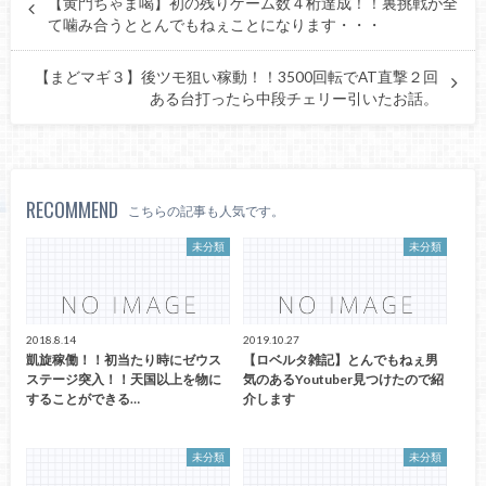
【黄門ちゃま喝】初の残りゲーム数４桁達成！！裏挑戦が全
て噛み合うととんでもねぇことになります・・・
【まどマギ３】後ツモ狙い稼動！！3500回転でAT直撃２回
ある台打ったら中段チェリー引いたお話。
RECOMMEND
こちらの記事も人気です。
未分類
未分類
2018.8.14
2019.10.27
凱旋稼働！！初当たり時にゼウス
【ロベルタ雑記】とんでもねぇ男
ステージ突入！！天国以上を物に
気のあるYoutuber見つけたので紹
することができる…
介します
未分類
未分類