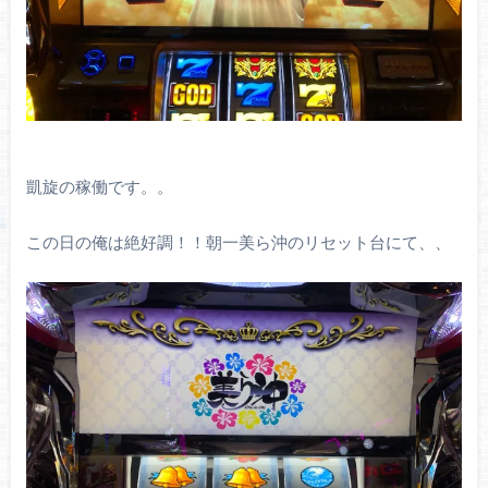
凱旋の稼働です。。
この日の俺は絶好調！！朝一美ら沖のリセット台にて、、