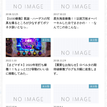
2018.12.25
2017.10.22
【GOD稼働】凱旋・ハーデスの写
星矢海皇稼働！！以前万枚オーバ
真を撮るところが少なすぎてボツ
ーキルした台でまさかの・・・な
ネタ扱いとなっ…
んでこの台こんな…
未分類
未分類
2022.1.10
2018.11.29
【まどマギ４】2022年初打ち稼
【重要なお知らせ】ロベルタの期
働！！ちょっとだけ挙動のいい台
待値稼働ブログを大幅に改造しま
に移動してみた…
す。
未分類
未分類
2017.10.8
2018.8.6