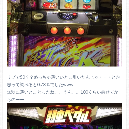
リプで50？？めっちゃ薄いいとこ引いたんじゃ・・・とか
思って調べると0.78％でしたwww
無駄に薄いとことったね。。うん。。100くらい乗せてか
らのーー