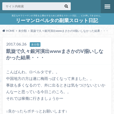
貧乏なサラリーマンが月収を上乗せするために頑張るスロット日記。。ビタ押しできません。
リーマンロベルタの副業スロット日記
HOME
未分類
凱旋で久々銀河演出wwwまさかのV揃いしなかった結果・・・
2017.06.26
未分類
凱旋で久々銀河演出wwwまさかのV揃いしな
かった結果・・・
こんばんわ。ロベルタです。。
中国地方の方は遂に梅雨っぽくなって来ました。。
事故も多くなるので、外に出るときは気をつけないといか
んなーと思っている今日このころ。。
それでは稼働に行きましょうかー
↓良かったらポチっとお願いします↓