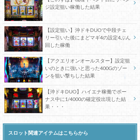
ジ設定狙い稼働した結果
【設定狙い】沖ドキDUOで中段チェ
リー引いた後にまどマギ4の設定4ぶん
回した稼働
【アクエリオンオールスター】設定狙
いのときに強いと思った400Gのゾー
ンを狙い撃ちした結果
【沖ドキDUO】ハイエナ稼働でボー
ナス中に1/4000の確定役出現した結
果・・・
スロット関連アイテムはこちらから