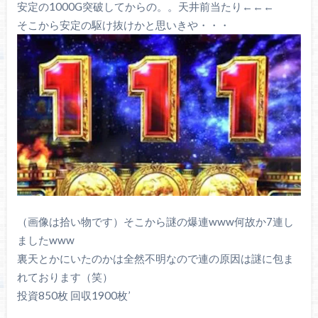
安定の1000G突破してからの。。天井前当たり←←←
そこから安定の駆け抜けかと思いきや・・・
（画像は拾い物です）そこから謎の爆連www何故か7連し
ましたwww
裏天とかにいたのかは全然不明なので連の原因は謎に包ま
れております（笑）
投資850枚 回収1900枚’