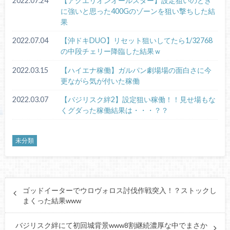
2022.07.24
【アクエリオンオールスター】設定狙いのとき
に強いと思った400Gのゾーンを狙い撃ちした結
果
2022.07.04
【沖ドキDUO】リセット狙いしてたら1/32768
の中段チェリー降臨した結果ｗ
2022.03.15
【ハイエナ稼働】ガルパン劇場場の面白さに今
更ながら気が付いた稼働
2022.03.07
【バジリスク絆2】設定狙い稼働！！見せ場もな
くグダった稼働結果は・・・？？
未分類
ゴッドイーターでウロヴォロス討伐作戦突入！？ストックし
まくった結果www
バジリスク絆にて初回城背景www8割継続濃厚な中でまさか