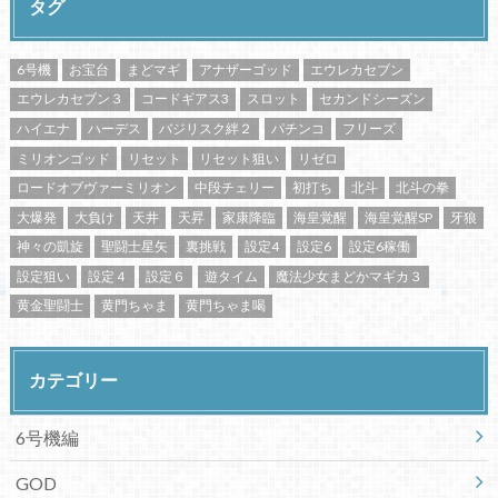
タグ
6号機
お宝台
まどマギ
アナザーゴッド
エウレカセブン
エウレカセブン３
コードギアス3
スロット
セカンドシーズン
ハイエナ
ハーデス
バジリスク絆２
パチンコ
フリーズ
ミリオンゴッド
リセット
リセット狙い
リゼロ
ロードオブヴァーミリオン
中段チェリー
初打ち
北斗
北斗の拳
大爆発
大負け
天井
天昇
家康降臨
海皇覚醒
海皇覚醒SP
牙狼
神々の凱旋
聖闘士星矢
裏挑戦
設定4
設定6
設定6稼働
設定狙い
設定４
設定６
遊タイム
魔法少女まどかマギカ３
黄金聖闘士
黄門ちゃま
黄門ちゃま喝
カテゴリー
6号機編
GOD