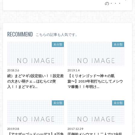
の・・・
RECOMMEND
こちらの記事も人気です。
未分類
未分類
2018.3.6
2019.1.4
続）まどマギ2設定狙い！！設定差
【ミリオンゴッド〜神々の凱
の大きい弱チェ→ほむらCZ突
旋〜】2019年初打ちにしてメシウ
入！！まどマギ2…
マ稼働！！年明け…
未分類
未分類
2019.3.8
2017.12.29
【アナザーゴッドハーデス】8万負
圧倒的メシウマ！！二人で17台乱