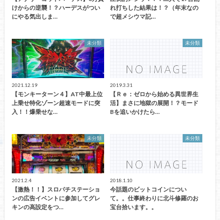
けからの逆襲！？ハーデスがつい
れ打ちした結果は！？（年末なの
にやる気出しま…
で超メシウマ記…
未分類
未分類
2021.12.19
2019.3.31
【モンキーターン４】AT中最上位
【Ｒｅ：ゼロから始める異世界生
上乗せ特化ゾーン超速モードに突
活】まさに地獄の展開！？モード
入！！爆乗せな…
Bを追いかけたら…
未分類
未分類
2021.2.4
2018.1.10
【激熱！！】スロパチステーショ
今話題のビットコインについ
ンの広告イベントに参加してグレ
て。。仕事終わりに北斗修羅のお
キンの高設定をつ…
宝台拾います。。