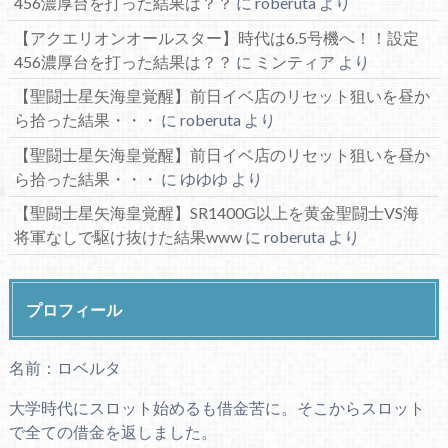
456濃厚台を打った結果は？？
に
roberuta
より
【アクエリオンオールスター】時代は6.5号機へ！！設定
456濃厚台を打った結果は？？
に
ミンティア
より
【聖闘士星矢海皇覚醒】前日イベ店のリセット狙いを昼か
ら拾った結果・・・
に
roberuta
より
【聖闘士星矢海皇覚醒】前日イベ店のリセット狙いを昼か
ら拾った結果・・・
に
ゆゆゆ
より
【聖闘士星矢海皇覚醒】SR1400G以上を黄金聖闘士VS海
将軍なしで駆け抜けた結果www
に
roberuta
より
プロフィール
名前：ロベルタ
大学時代にスロット始めるも借金苦に。そこからスロット
で全ての借金を返しました。