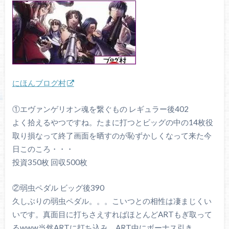
にほんブログ村
①エヴァンゲリオン魂を繋ぐもの レギュラー後402
よく拾えるやつですね。たまに打つとビッグの中の14枚役
取り損なって終了画面を晒すのが恥ずかしくなって来た今
日このころ・・・
投資350枚 回収500枚
②弱虫ペダル ビッグ後390
久しぶりの弱虫ペダル。。。こいつとの相性は凄まじくい
いです。真面目に打ちさえすればほとんどARTもぎ取って
るwww当然ARTに打ち込み、ART中にボーナス引き、、