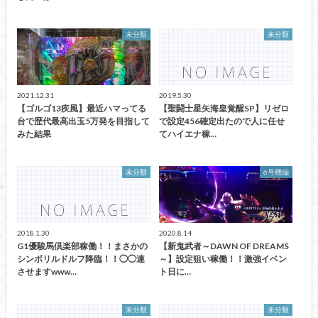
未分類
未分類
2021.12.31
2019.5.30
【ゴルゴ13疾風】最近ハマってる
【聖闘士星矢海皇覚醒SP】リゼロ
台で歴代最高出玉5万発を目指して
で設定456確定出たので人に任せ
みた結果
てハイエナ稼…
未分類
6号機編
2018.1.30
2020.8.14
G1優駿馬倶楽部稼働！！まさかの
【新鬼武者～DAWN OF DREAMS
シンボリルドルフ降臨！！◯◯連
～】設定狙い稼働！！激強イベン
させますwww…
ト日に…
未分類
未分類