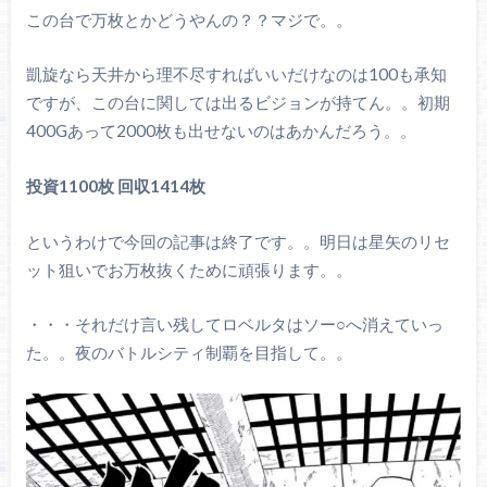
この台で万枚とかどうやんの？？マジで。。
凱旋なら天井から理不尽すればいいだけなのは100も承知
ですが、この台に関しては出るビジョンが持てん。。初期
400Gあって2000枚も出せないのはあかんだろう。。
投資1100枚 回収1414枚
というわけで今回の記事は終了です。。明日は星矢のリセ
ット狙いでお万枚抜くために頑張ります。。
・・・それだけ言い残してロベルタはソー○へ消えていっ
た。。夜のバトルシティ制覇を目指して。。