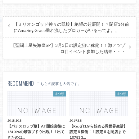
【ミリオンゴッド神々の凱旋】絶望の超展開！？閉店1分前
にAmazing Grace垂れ流したブロガーがいるってよ。。
【聖闘士星矢海皇SP】3月3日の設定狙い稼働！！激アツゾ
ロ目イベント参加した結果・・・
RECOMMEND
こちらの記事も人気です。
未分類
未分類
2018.10.8
2019.8.8
【パチスロラブ嬢】AT開始直後に
【Re:ゼロから始める異世界生活】
1/4096の最強ブドウ出現！！出て
設定６稼働！！設定６を閉店まで
きたのは…
10783G…