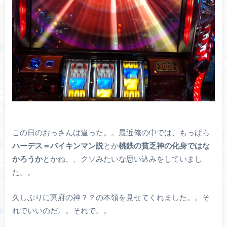
この日のおっさんは違った。。最近俺の中では、もっぱら
ハーデス＝バイキンマン説
とか
桃鉄の貧乏神の化身ではな
かろうか
とかね、、クソみたいな思い込みをしていまし
た。。
久しぶりに冥府の神？？の本領を見せてくれました。。そ
れでいいのだ。。それで。。