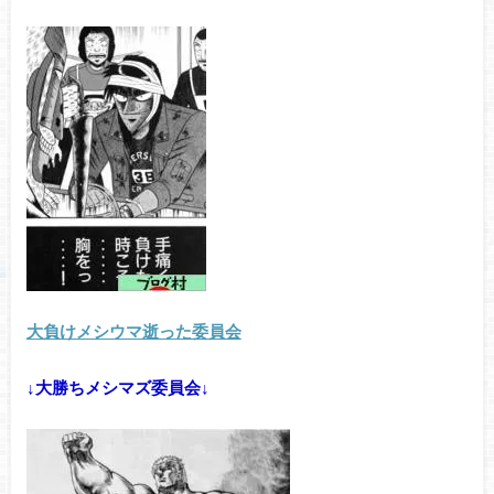
大負けメシウマ逝った委員会
↓大勝ちメシマズ委員会↓