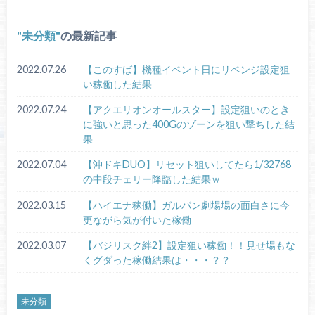
未分類
の最新記事
2022.07.26
【このすば】機種イベント日にリベンジ設定狙
い稼働した結果
2022.07.24
【アクエリオンオールスター】設定狙いのとき
に強いと思った400Gのゾーンを狙い撃ちした結
果
2022.07.04
【沖ドキDUO】リセット狙いしてたら1/32768
の中段チェリー降臨した結果ｗ
2022.03.15
【ハイエナ稼働】ガルパン劇場場の面白さに今
更ながら気が付いた稼働
2022.03.07
【バジリスク絆2】設定狙い稼働！！見せ場もな
くグダった稼働結果は・・・？？
未分類