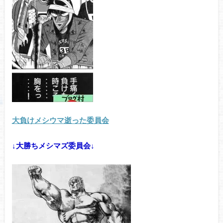
大負けメシウマ逝った委員会
↓大勝ちメシマズ委員会↓