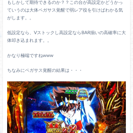
もしかして期待できるのか？？この台が高設定かどうかっ
ていうのは大体ペガサス覚醒で弱レア役を引けばわかる気
がします。。
低設定なら、Vストックし高設定ならBAR揃いの高確率に大
体叩き込まれます。。
かなり極端ですねwww
ちなみにペガサス覚醒の結果は・・・