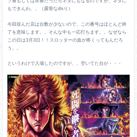
ソ番もしくは良番だったらネタにもなるのですが、ネタに
もできんわ。。（露骨なdisり）
今回並んだ店は台数が少ないので、この番号はほとんど終
了を意味します。。そんな中も一応打ちます。。なぜなら
この日は3月3日！！スロッターの血が疼くってもんだろ
う。。
というわけで入場したのですが、、空いてた台が・・・