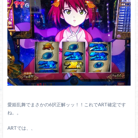
愛姫乱舞でまさかの6択正解ッッ！！これでART確定です
ね。。
ARTでは、、