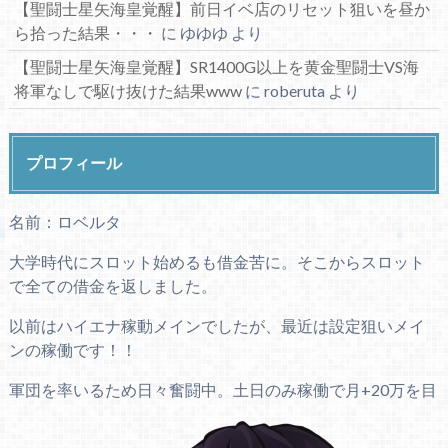
【聖闘士星矢海皇覚醒】前日イベ店のリセット狙いを昼か
ら拾った結果・・・
に
ゆゆゆ
より
【聖闘士星矢海皇覚醒】SR1400G以上を黄金聖闘士VS海
将軍なしで駆け抜けた結果www
に
roberuta
より
プロフィール
名前：ロベルタ
大学時代にスロット始めるも借金苦に。そこからスロット
で全ての借金を返しました。
以前はハイエナ稼動メインでしたが、最近は設定狙いメイ
ンの稼働です！！
軍団を率いるため日々奮闘中。土日のみ稼働で月+20万を目