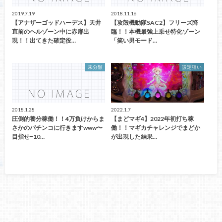
2019.7.19
2018.11.16
【アナザーゴッドハーデス】天井
【攻殻機動隊SAC2】フリーズ降
直前のヘルゾーン中に赤扉出
臨！！本機最強上乗せ特化ゾーン
現！！出てきた確定役…
「笑い男モード…
未分類
設定狙い
2018.1.28
2022.1.7
圧倒的養分稼働！！4万負けからま
【まどマギ4】2022年初打ち稼
さかのパチンコに行きますwww〜
働！！マギカチャレンジでまどか
目指せ−10…
が出現した結果…