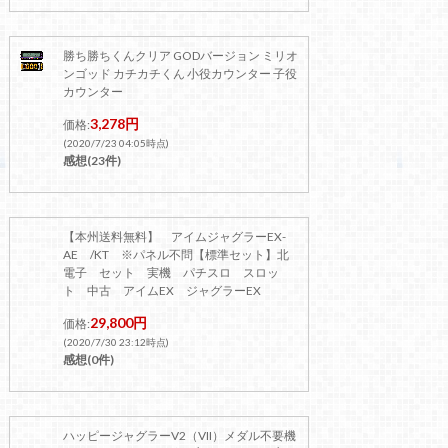
勝ち勝ちくんクリア GODバージョン ミリオ
ンゴッド カチカチくん 小役カウンター 子役
カウンター
3,278円
価格:
(2020/7/23 04:05時点)
感想(23件)
【本州送料無料】 アイムジャグラーEX-
AE /KT ※パネル不問【標準セット】北
電子 セット 実機 パチスロ スロッ
ト 中古 アイムEX ジャグラーEX
29,800円
価格:
(2020/7/30 23:12時点)
感想(0件)
ハッピージャグラーV2（VII）メダル不要機