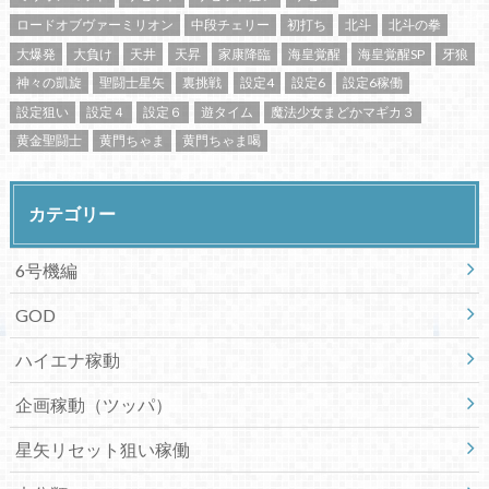
ロードオブヴァーミリオン
中段チェリー
初打ち
北斗
北斗の拳
大爆発
大負け
天井
天昇
家康降臨
海皇覚醒
海皇覚醒SP
牙狼
神々の凱旋
聖闘士星矢
裏挑戦
設定4
設定6
設定6稼働
設定狙い
設定４
設定６
遊タイム
魔法少女まどかマギカ３
黄金聖闘士
黄門ちゃま
黄門ちゃま喝
カテゴリー
6号機編
GOD
ハイエナ稼動
企画稼動（ツッパ）
星矢リセット狙い稼働