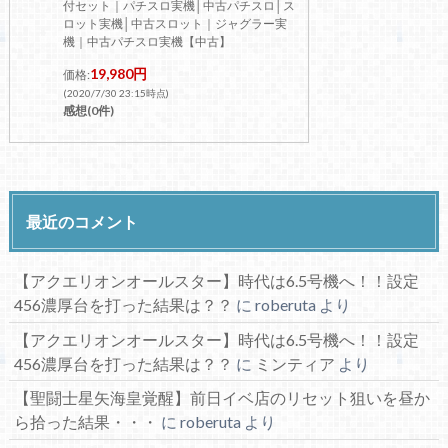
付セット｜パチスロ実機│中古パチスロ│ス
ロット実機│中古スロット｜ジャグラー実
機｜中古パチスロ実機【中古】
19,980円
価格:
(2020/7/30 23:15時点)
感想(0件)
最近のコメント
【アクエリオンオールスター】時代は6.5号機へ！！設定
456濃厚台を打った結果は？？
に
roberuta
より
【アクエリオンオールスター】時代は6.5号機へ！！設定
456濃厚台を打った結果は？？
に
ミンティア
より
【聖闘士星矢海皇覚醒】前日イベ店のリセット狙いを昼か
ら拾った結果・・・
に
roberuta
より