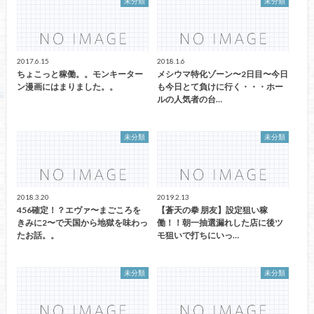
未分類
未分類
2017.6.15
2018.1.6
ちょこっと稼働。。モンキーター
メシウマ特化ゾーン〜2日目〜今日
ン漫画にはまりました。。
も今日とて負けに行く・・・ホー
ルの人気者の台…
未分類
未分類
2018.3.20
2019.2.13
456確定！？エヴァ〜まごころを
【蒼天の拳 朋友】設定狙い稼
きみに2〜で天国から地獄を味わっ
働！！朝一抽選漏れした店に後ツ
たお話。。
モ狙いで打ちにいっ…
未分類
未分類