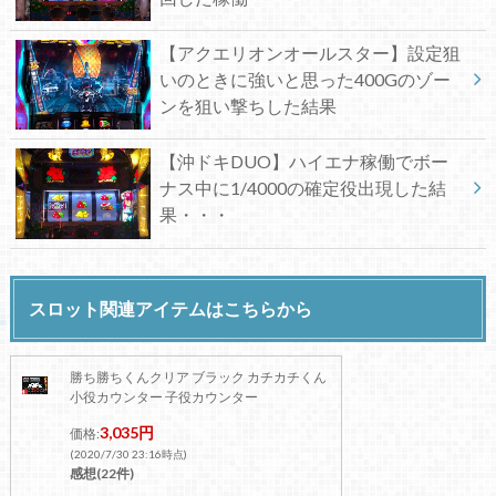
【アクエリオンオールスター】設定狙
いのときに強いと思った400Gのゾー
ンを狙い撃ちした結果
【沖ドキDUO】ハイエナ稼働でボー
ナス中に1/4000の確定役出現した結
果・・・
スロット関連アイテムはこちらから
勝ち勝ちくんクリア ブラック カチカチくん
小役カウンター 子役カウンター
3,035円
価格:
(2020/7/30 23:16時点)
感想(22件)