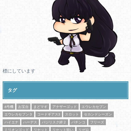
標にしています
タグ
6号機
お宝台
まどマギ
アナザーゴッド
エウレカセブン
エウレカセブン３
コードギアス3
スロット
セカンドシーズン
ハイエナ
ハーデス
バジリスク絆２
パチンコ
フリーズ
ミリオンゴッド
リセット
リセット狙い
リゼロ