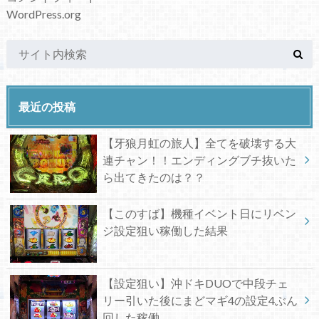
WordPress.org
最近の投稿
【牙狼月虹の旅人】全てを破壊する大
連チャン！！エンディングブチ抜いた
ら出てきたのは？？
【このすば】機種イベント日にリベン
ジ設定狙い稼働した結果
【設定狙い】沖ドキDUOで中段チェ
リー引いた後にまどマギ4の設定4ぶん
回した稼働