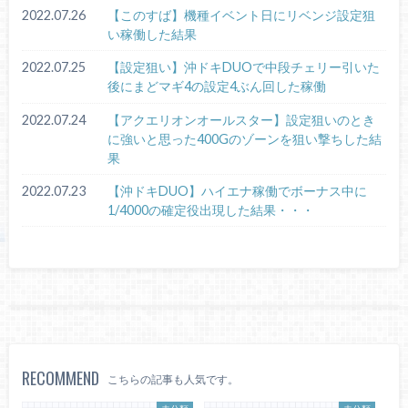
2022.07.26
【このすば】機種イベント日にリベンジ設定狙
い稼働した結果
2022.07.25
【設定狙い】沖ドキDUOで中段チェリー引いた
後にまどマギ4の設定4ぶん回した稼働
2022.07.24
【アクエリオンオールスター】設定狙いのとき
に強いと思った400Gのゾーンを狙い撃ちした結
果
2022.07.23
【沖ドキDUO】ハイエナ稼働でボーナス中に
1/4000の確定役出現した結果・・・
RECOMMEND
こちらの記事も人気です。