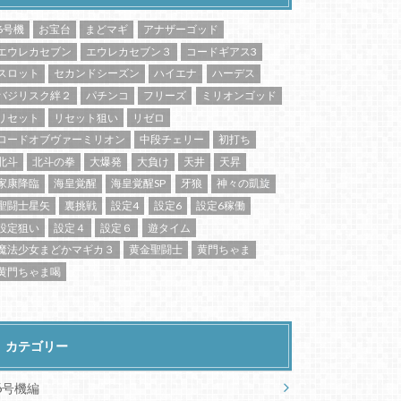
6号機
お宝台
まどマギ
アナザーゴッド
エウレカセブン
エウレカセブン３
コードギアス3
スロット
セカンドシーズン
ハイエナ
ハーデス
バジリスク絆２
パチンコ
フリーズ
ミリオンゴッド
リセット
リセット狙い
リゼロ
ロードオブヴァーミリオン
中段チェリー
初打ち
北斗
北斗の拳
大爆発
大負け
天井
天昇
家康降臨
海皇覚醒
海皇覚醒SP
牙狼
神々の凱旋
聖闘士星矢
裏挑戦
設定4
設定6
設定6稼働
設定狙い
設定４
設定６
遊タイム
魔法少女まどかマギカ３
黄金聖闘士
黄門ちゃま
黄門ちゃま喝
カテゴリー
6号機編