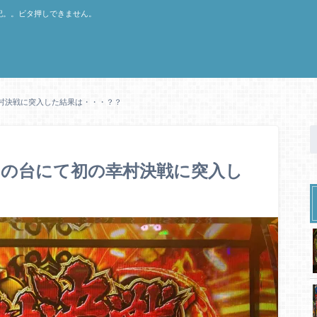
記。。ビタ押しできません。
村決戦に突入した結果は・・・？？
さの台にて初の幸村決戦に突入し