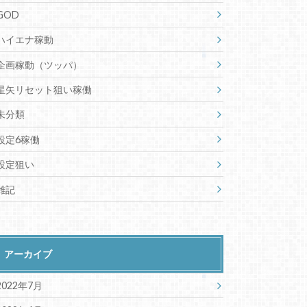
GOD
ハイエナ稼動
企画稼動（ツッパ）
星矢リセット狙い稼働
未分類
設定6稼働
設定狙い
雑記
アーカイブ
2022年7月