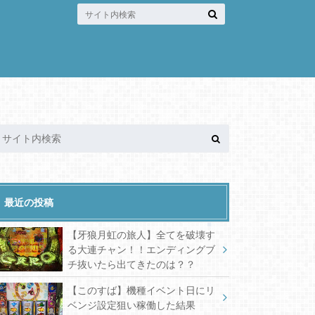
最近の投稿
【牙狼月虹の旅人】全てを破壊す
る大連チャン！！エンディングブ
チ抜いたら出てきたのは？？
【このすば】機種イベント日にリ
ベンジ設定狙い稼働した結果