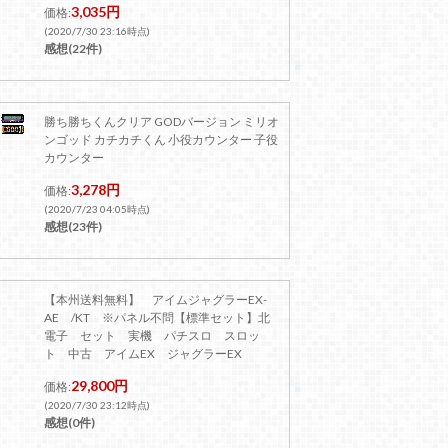
3,035円
価格:
(2020/7/30 23:16時点)
感想(22件)
勝ち勝ちくんクリア GODバージョン ミリオ
ンゴッド カチカチくん 小役カウンター 子役
カウンター
3,278円
価格:
(2020/7/23 04:05時点)
感想(23件)
【本州送料無料】 アイムジャグラーEX-
AE /KT ※パネル不問【標準セット】北
電子 セット 実機 パチスロ スロッ
ト 中古 アイムEX ジャグラーEX
29,800円
価格:
(2020/7/30 23:12時点)
感想(0件)