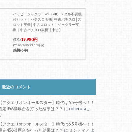
ハッピージャグラーV2（VII）メダル不要機
付セット｜パチスロ実機│中古パチスロ│ス
ロット実機│中古スロット｜ジャグラー実
機｜中古パチスロ実機【中古】
19,980円
価格:
(2020/7/30 23:15時点)
感想(0件)
最近のコメント
【アクエリオンオールスター】時代は6.5号機へ！！
設定456濃厚台を打った結果は？？
に
roberuta
よ
り
【アクエリオンオールスター】時代は6.5号機へ！！
設定456濃厚台を打った結果は？？
に
ミンティア
よ