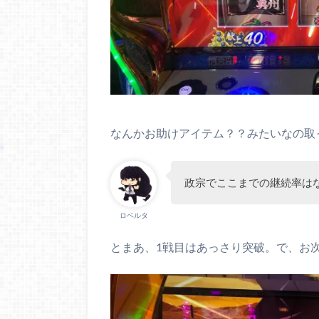
なんかお助けアイテム？？みたいなの取
政宗でここまでの継続率は
ロベルタ
とまあ、1戦目はあっさり突破。で、お