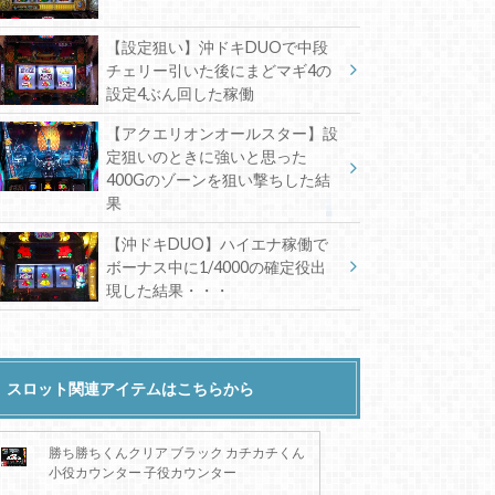
【設定狙い】沖ドキDUOで中段
チェリー引いた後にまどマギ4の
設定4ぶん回した稼働
【アクエリオンオールスター】設
定狙いのときに強いと思った
400Gのゾーンを狙い撃ちした結
果
【沖ドキDUO】ハイエナ稼働で
ボーナス中に1/4000の確定役出
現した結果・・・
スロット関連アイテムはこちらから
勝ち勝ちくんクリア ブラック カチカチくん
小役カウンター 子役カウンター