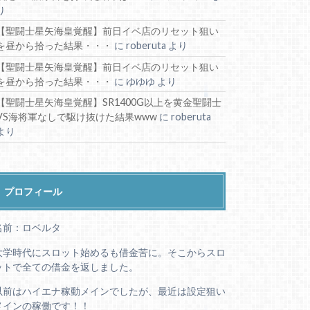
り
【聖闘士星矢海皇覚醒】前日イベ店のリセット狙い
を昼から拾った結果・・・
に
roberuta
より
【聖闘士星矢海皇覚醒】前日イベ店のリセット狙い
を昼から拾った結果・・・
に
ゆゆゆ
より
【聖闘士星矢海皇覚醒】SR1400G以上を黄金聖闘士
VS海将軍なしで駆け抜けた結果www
に
roberuta
より
プロフィール
名前：ロベルタ
大学時代にスロット始めるも借金苦に。そこからスロ
ットで全ての借金を返しました。
以前はハイエナ稼動メインでしたが、最近は設定狙い
メインの稼働です！！