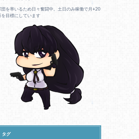
軍団を率いるため日々奮闘中。土日のみ稼働で月+20
万を目標にしています
タグ