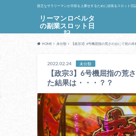
貧乏なサラリーマンが月収を上乗せするために頑張るスロット日
リーマンロベルタ
の副業スロット日
記
HOME
未分類
【政宗3】6号機屈指の荒さの台にて初の幸
2022.02.24
未分類
【政宗3】6号機屈指の荒
た結果は・・・？？