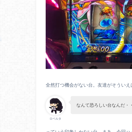
全然打つ機会がない台。友達がそういえば
なんて恐ろしい台なんだ・
ロベルタ
っていう印象しかない台。まあ、今回ハ