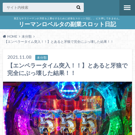
貧乏なサラリーマンが月収を上乗せするために頑張るスロット日記。。ビタ押しできません。
リーマンロベルタの副業スロット日記
HOME
未分類
【エンペラータイム突入！！】とあると牙狼で完全にぶっ壊した結果！！
2021.11.08
未分類
【エンペラータイム突入！！】とあると牙狼で
完全にぶっ壊した結果！！