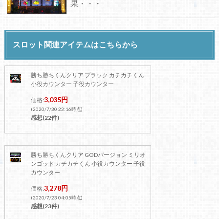
果・・・
スロット関連アイテムはこちらから
勝ち勝ちくんクリア ブラック カチカチくん
小役カウンター 子役カウンター
3,035円
価格:
(2020/7/30 23:16時点)
感想(22件)
勝ち勝ちくんクリア GODバージョン ミリオ
ンゴッド カチカチくん 小役カウンター 子役
カウンター
3,278円
価格:
(2020/7/23 04:05時点)
感想(23件)