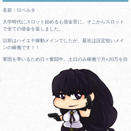
名前：ロベルタ
大学時代にスロット始めるも借金苦に。そこからスロット
で全ての借金を返しました。
以前はハイエナ稼動メインでしたが、最近は設定狙いメイ
ンの稼働です！！
軍団を率いるため日々奮闘中。土日のみ稼働で月+20万を目