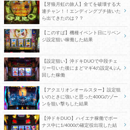
【牙狼月虹の旅人】全てを破壊する大
連チャン！！エンディングブチ抜いた
ら出てきたのは？？
【このすば】機種イベント日にリベン
ジ設定狙い稼働した結果
【設定狙い】沖ドキDUOで中段チェ
リー引いた後にまどマギ4の設定4ぶん
回した稼働
【アクエリオンオールスター】設定狙
いのときに強いと思った400Gのゾー
ンを狙い撃ちした結果
【沖ドキDUO】ハイエナ稼働でボー
ナス中に1/4000の確定役出現した結