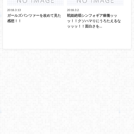
2018.3.13
2018.3.2
ガールズパンツァーを改めて見た
戦姫絶唱シンフォギア稼働ッッ
感想！！
ッ！！クソハマりにうろたえるな
ッッッ！！面白さを…