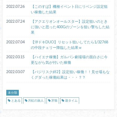
2022.07.26
【このすば】機種イベント日にリベンジ設定狙
い稼働した結果
2022.07.24
【アクエリオンオールスター】設定狙いのとき
に強いと思った400Gのゾーンを狙い撃ちした結
果
2022.07.04
【沖ドキDUO】リセット狙いしてたら1/32768
の中段チェリー降臨した結果ｗ
2022.03.15
【ハイエナ稼働】ガルパン劇場場の面白さに今
更ながら気が付いた稼働
2022.03.07
【バジリスク絆2】設定狙い稼働！！見せ場もな
くグダった稼働結果は・・・？？
未分類
とある
月虹の旅人
牙狼
遊タイム