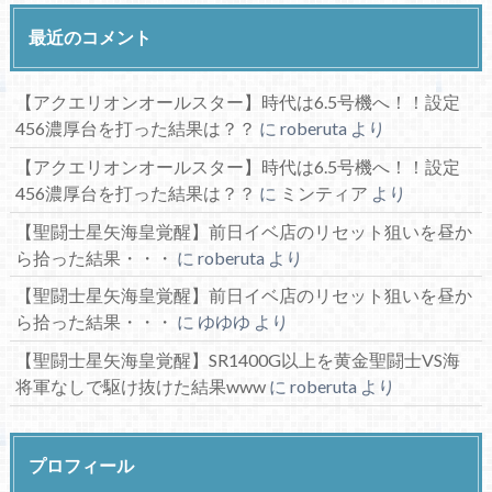
最近のコメント
【アクエリオンオールスター】時代は6.5号機へ！！設定
456濃厚台を打った結果は？？
に
roberuta
より
【アクエリオンオールスター】時代は6.5号機へ！！設定
456濃厚台を打った結果は？？
に
ミンティア
より
【聖闘士星矢海皇覚醒】前日イベ店のリセット狙いを昼か
ら拾った結果・・・
に
roberuta
より
【聖闘士星矢海皇覚醒】前日イベ店のリセット狙いを昼か
ら拾った結果・・・
に
ゆゆゆ
より
【聖闘士星矢海皇覚醒】SR1400G以上を黄金聖闘士VS海
将軍なしで駆け抜けた結果www
に
roberuta
より
プロフィール