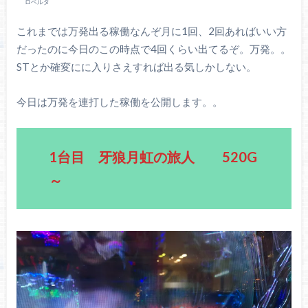
ロベルタ
これまでは万発出る稼働なんぞ月に1回、2回あればいい方
だったのに今日のこの時点で4回くらい出てるぞ。万発。。
STとか確変にに入りさえすれば出る気しかしない。
今日は万発を連打した稼働を公開します。。
1台目 牙狼月虹の旅人 520G
～