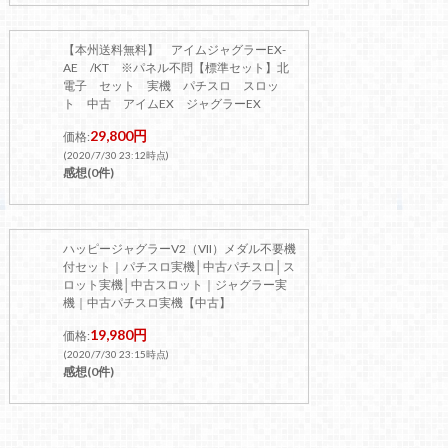
【本州送料無料】 アイムジャグラーEX-
AE /KT ※パネル不問【標準セット】北
電子 セット 実機 パチスロ スロッ
ト 中古 アイムEX ジャグラーEX
29,800円
価格:
(2020/7/30 23:12時点)
感想(0件)
ハッピージャグラーV2（VII）メダル不要機
付セット｜パチスロ実機│中古パチスロ│ス
ロット実機│中古スロット｜ジャグラー実
機｜中古パチスロ実機【中古】
19,980円
価格:
(2020/7/30 23:15時点)
感想(0件)