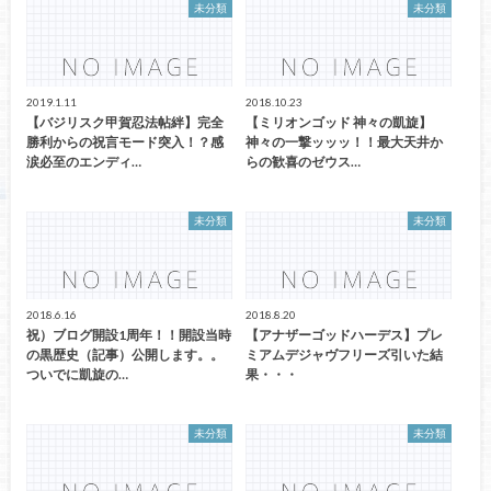
未分類
未分類
2019.1.11
2018.10.23
【バジリスク甲賀忍法帖絆】完全
【ミリオンゴッド 神々の凱旋】
勝利からの祝言モード突入！？感
神々の一撃ッッッ！！最大天井か
涙必至のエンディ…
らの歓喜のゼウス…
未分類
未分類
2018.6.16
2018.8.20
祝）ブログ開設1周年！！開設当時
【アナザーゴッドハーデス】プレ
の黒歴史（記事）公開します。。
ミアムデジャヴフリーズ引いた結
ついでに凱旋の…
果・・・
未分類
未分類