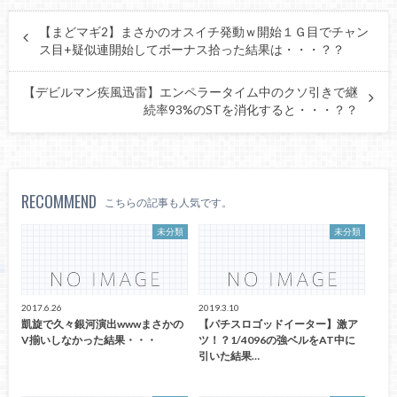
【まどマギ2】まさかのオスイチ発動ｗ開始１Ｇ目でチャン
ス目+疑似連開始してボーナス拾った結果は・・・？？
【デビルマン疾風迅雷】エンペラータイム中のクソ引きで継
続率93%のSTを消化すると・・・？？
RECOMMEND
こちらの記事も人気です。
未分類
未分類
2017.6.26
2019.3.10
凱旋で久々銀河演出wwwまさかの
【パチスロゴッドイーター】激ア
V揃いしなかった結果・・・
ツ！？1/4096の強ベルをAT中に
引いた結果…