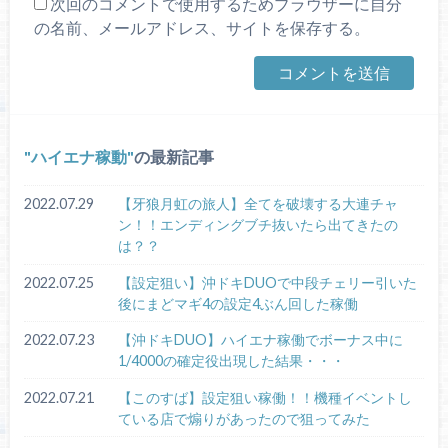
次回のコメントで使用するためブラウザーに自分
の名前、メールアドレス、サイトを保存する。
ハイエナ稼動
の最新記事
2022.07.29
【牙狼月虹の旅人】全てを破壊する大連チャ
ン！！エンディングブチ抜いたら出てきたの
は？？
2022.07.25
【設定狙い】沖ドキDUOで中段チェリー引いた
後にまどマギ4の設定4ぶん回した稼働
2022.07.23
【沖ドキDUO】ハイエナ稼働でボーナス中に
1/4000の確定役出現した結果・・・
2022.07.21
【このすば】設定狙い稼働！！機種イベントし
ている店で煽りがあったので狙ってみた