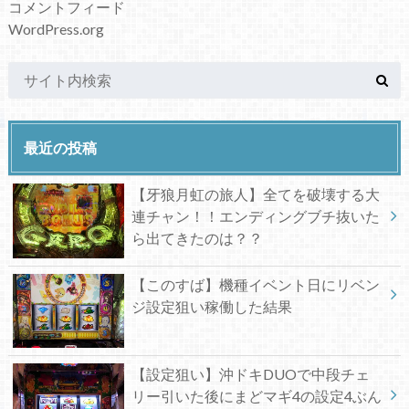
コメントフィード
WordPress.org
最近の投稿
【牙狼月虹の旅人】全てを破壊する大
連チャン！！エンディングブチ抜いた
ら出てきたのは？？
【このすば】機種イベント日にリベン
ジ設定狙い稼働した結果
【設定狙い】沖ドキDUOで中段チェ
リー引いた後にまどマギ4の設定4ぶん