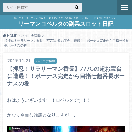
貧乏なサラリーマンが月収を上乗せするために頑張るスロット日記。。ビタ押しできません。
リーマンロベルタの副業スロット日記
HOME
ハイエナ稼動
【押忍！サラリーマン番長】777Gの超お宝台に遭遇！！ボーナス完走から目指せ超番
長ボーナスの巻
2019.11.21
ハイエナ稼動
【押忍！サラリーマン番長】777Gの超お宝台
に遭遇！！ボーナス完走から目指せ超番長ボー
ナスの巻
おはようございます！！ロベルタです！！
かなり今更な話題となりますが、、