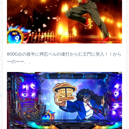
800G台の後半に押忍ベルの連打から仁王門に突入！！から
ーのーー、、