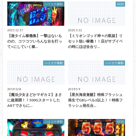
ハイエナ稼動
GOD
2021.12.17
2020.3.12
【遊タイム稼働集】一撃はないも
【ミリオンゴッド神々の凱旋】リ
のの、コツコツいろんな台を打っ
セット狙い稼働！！店がサブイベ
て+にしていく稼…
の時にほぼ全台リ…
ハイエナ稼動
ハイエナ稼動
2019.12.8
2019.5.9
【魔法少女まどかマギカ２】まさ
【星矢海皇覚醒】特殊フラッシュ
に超展開！！500Gスタートした
発生でGBレベル2以上！！特殊フ
ARTでさらに…
ラッシュ発生台…
ハイエナ稼動
GOD