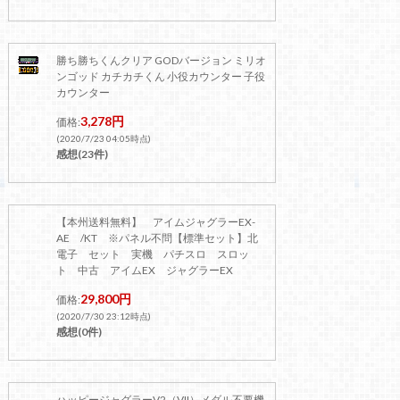
勝ち勝ちくんクリア GODバージョン ミリオ
ンゴッド カチカチくん 小役カウンター 子役
カウンター
3,278円
価格:
(2020/7/23 04:05時点)
感想(23件)
【本州送料無料】 アイムジャグラーEX-
AE /KT ※パネル不問【標準セット】北
電子 セット 実機 パチスロ スロッ
ト 中古 アイムEX ジャグラーEX
29,800円
価格:
(2020/7/30 23:12時点)
感想(0件)
ハッピージャグラーV2（VII）メダル不要機