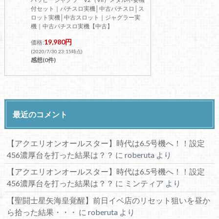
付セット｜パチスロ実機│中古パチスロ│ス
ロット実機│中古スロット｜ジャグラー実
機｜中古パチスロ実機【中古】
19,980円
価格:
(2020/7/30 23:15時点)
感想(0件)
最近のコメント
【アクエリオンオールスター】時代は6.5号機へ！！設定
456濃厚台を打った結果は？？
に
roberuta
より
【アクエリオンオールスター】時代は6.5号機へ！！設定
456濃厚台を打った結果は？？
に
ミンティア
より
【聖闘士星矢海皇覚醒】前日イベ店のリセット狙いを昼か
ら拾った結果・・・
に
roberuta
より