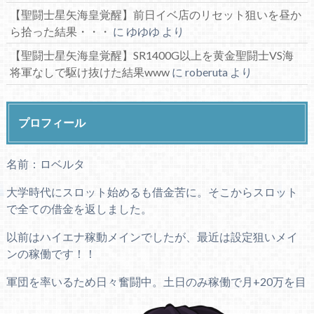
【聖闘士星矢海皇覚醒】前日イベ店のリセット狙いを昼か
ら拾った結果・・・
に
ゆゆゆ
より
【聖闘士星矢海皇覚醒】SR1400G以上を黄金聖闘士VS海
将軍なしで駆け抜けた結果www
に
roberuta
より
プロフィール
名前：ロベルタ
大学時代にスロット始めるも借金苦に。そこからスロット
で全ての借金を返しました。
以前はハイエナ稼動メインでしたが、最近は設定狙いメイ
ンの稼働です！！
軍団を率いるため日々奮闘中。土日のみ稼働で月+20万を目