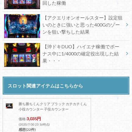
回した稼働
【アクエリオンオールスター】設定狙
いのときに強いと思った400Gのゾー
ンを狙い撃ちした結果
【沖ドキDUO】ハイエナ稼働でボー
ナス中に1/4000の確定役出現した結
果・・・
スロット関連アイテムはこちらから
勝ち勝ちくんクリア ブラック カチカチくん
小役カウンター 子役カウンター
3,035円
価格:
(2020/7/30 23:16時点)
感想(22件)