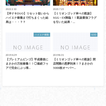
2022.2.10
2020.7.23
【沖ドキDUO】リセット狙いから
【ミリオンゴッド神々の凱旋】
ハイエナ稼働まで打ちまくった結
SGG－EX降臨！！凱旋最強フラグ
果は・・・？？
を引いた結果・…
ハイエナ稼動
GOD
2019.4.29
2019.8.31
【プレミアムビンゴ】平成最後に
【ミリオンゴッド神々の凱旋】閉
まさかの万枚稼働！！◯連続フゥ
店間際の悪夢到来！？まさかの
アで完全にぶっ壊…
5000枚オーバー…