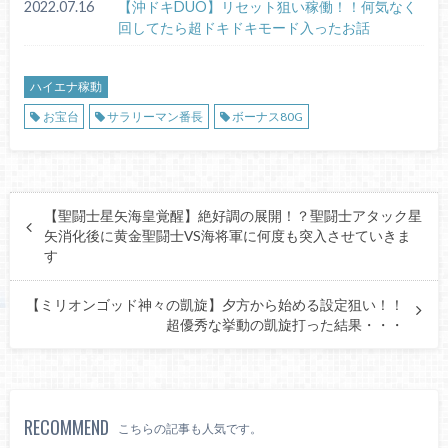
2022.07.16
【沖ドキDUO】リセット狙い稼働！！何気なく
回してたら超ドキドキモード入ったお話
ハイエナ稼動
お宝台
サラリーマン番長
ボーナス80G
【聖闘士星矢海皇覚醒】絶好調の展開！？聖闘士アタック星
矢消化後に黄金聖闘士VS海将軍に何度も突入させていきま
す
【ミリオンゴッド神々の凱旋】夕方から始める設定狙い！！
超優秀な挙動の凱旋打った結果・・・
RECOMMEND
こちらの記事も人気です。