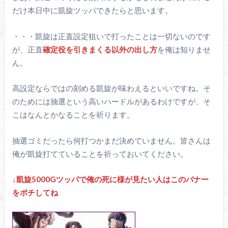
だけ本日中に凱旋ツッパできたらと思います。
・・・凱旋は正直設定狙いで打ったことは一切ないのです
が、正直
確定役を引きまくる以外の出し方
を俺は知りませ
ん。
高設定ならではの刻める凱旋が味わえるといいですね。そ
のためには抽選という高いハードルがあるわけですが、そ
こはなんとかなることを祈ります。
抽選ゴミだったら何打つかまだ決めていません。皆さんは
俺が凱旋打てていることを祈っておいてください。
↓凱旋5000Gツッパで俺の死に様が見たい人はこのバナー
をポチしてね