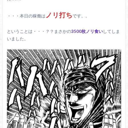
ノリ打ち
・・・本日の稼働は
です。。
ということは・・・？？まさかの
3500枚ノリ食い
してしま
いました。