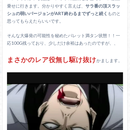
乗せに行きます。分かりやすく言えば、
サラ番の頂スラッ
シュの弱いバージョンがART終わるまでずっと続く
ものと
思ってもらえたらいいです。
そんな大爆発の可能性を秘めたバレット満タン状態！！一
応100G残っており、少しだけ余裕はあったのですが、、
まさかのレア役無し駆け抜け
かまします。