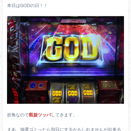
本日はGODの日！！
折角なので
凱旋ツッパ
してきます。
まあ、抽選ゴミったら別日にするかもしれませんが出来る