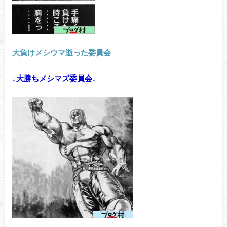
大負けメシウマ逝った委員会
↓大勝ちメシマズ委員会↓