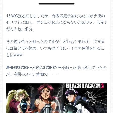
1500Gほど回しましたが、奇数設定示唆だらけ（ボナ後の
セリフ）に加え、弱チェがお話にならないためヤメ。設定1
だろうね。多分。
その後は色々と触ったのですが、どれもツモれず。夕方頃
には後ツモを諦め、いつものようにハイエナ稼働をするこ
とにwww
星矢SP270G〜
と鏡の
370HEY〜
を触った後に落ちていたの
が、今回のメイン稼働の・・・