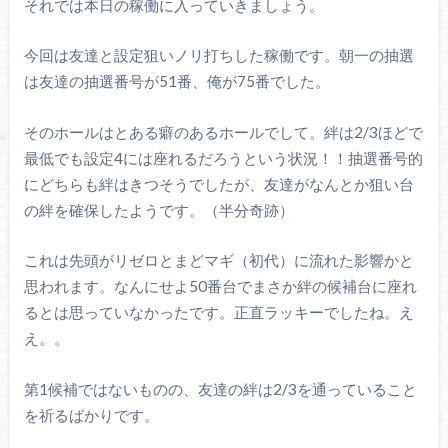
それでは本日の稼働に入っていきましょう。
今回は友達と設定狙いノリ打ちした稼働です。朝一の抽選
は友達の抽選番号が51番、俺が75番でした。
そのホールはとある癖のあるホールでして。絆は2/3ほどで
最低でも設定4には座れるだろうという状況！！抽選番号的
にどちらも絆はきつそうでしたが、友達がなんとか狙い台
の絆を確保したようです。（半分奇跡）
これは先頭がリゼロとまどマギ（初代）に流れた影響かと
思われます。なんにせよ50番台でまさか絆の候補台に座れ
るとは思っていなかったです。正直ラッキーでしたね。え
え。。
第1候補ではないものの、友達の絆は2/3を通っていること
を祈るばかりです。