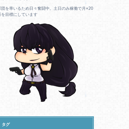
軍団を率いるため日々奮闘中。土日のみ稼働で月+20
万を目標にしています
タグ