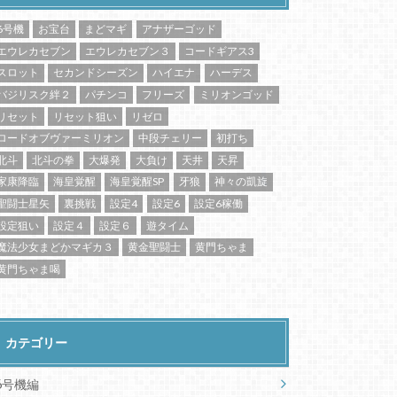
6号機
お宝台
まどマギ
アナザーゴッド
エウレカセブン
エウレカセブン３
コードギアス3
スロット
セカンドシーズン
ハイエナ
ハーデス
バジリスク絆２
パチンコ
フリーズ
ミリオンゴッド
リセット
リセット狙い
リゼロ
ロードオブヴァーミリオン
中段チェリー
初打ち
北斗
北斗の拳
大爆発
大負け
天井
天昇
家康降臨
海皇覚醒
海皇覚醒SP
牙狼
神々の凱旋
聖闘士星矢
裏挑戦
設定4
設定6
設定6稼働
設定狙い
設定４
設定６
遊タイム
魔法少女まどかマギカ３
黄金聖闘士
黄門ちゃま
黄門ちゃま喝
カテゴリー
6号機編