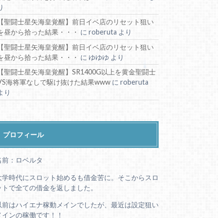
り
【聖闘士星矢海皇覚醒】前日イベ店のリセット狙い
を昼から拾った結果・・・
に
roberuta
より
【聖闘士星矢海皇覚醒】前日イベ店のリセット狙い
を昼から拾った結果・・・
に
ゆゆゆ
より
【聖闘士星矢海皇覚醒】SR1400G以上を黄金聖闘士
VS海将軍なしで駆け抜けた結果www
に
roberuta
より
プロフィール
名前：ロベルタ
大学時代にスロット始めるも借金苦に。そこからスロ
ットで全ての借金を返しました。
以前はハイエナ稼動メインでしたが、最近は設定狙い
メインの稼働です！！