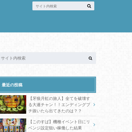
最近の投稿
【牙狼月虹の旅人】全てを破壊す
る大連チャン！！エンディングブ
チ抜いたら出てきたのは？？
【このすば】機種イベント日にリ
ベンジ設定狙い稼働した結果