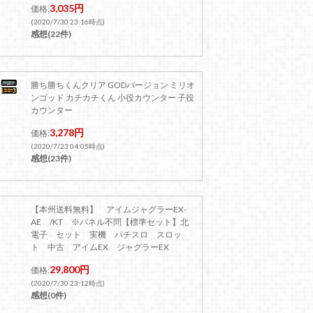
3,035円
価格:
(2020/7/30 23:16時点)
感想(22件)
勝ち勝ちくんクリア GODバージョン ミリオ
ンゴッド カチカチくん 小役カウンター 子役
カウンター
3,278円
価格:
(2020/7/23 04:05時点)
感想(23件)
【本州送料無料】 アイムジャグラーEX-
AE /KT ※パネル不問【標準セット】北
電子 セット 実機 パチスロ スロッ
ト 中古 アイムEX ジャグラーEX
29,800円
価格:
(2020/7/30 23:12時点)
感想(0件)