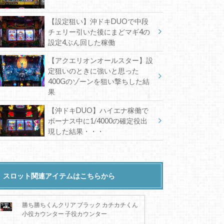
【設定狙い】沖ドキDUOで中段
チェリー引いた後にまどマギ4の
設定4ぶん回した稼働
【アクエリオンオールスター】設
定狙いのときに強いと思った
400Gのゾーンを狙い撃ちした結
果
【沖ドキDUO】ハイエナ稼働で
ボーナス中に1/4000の確定役出
現した結果・・・
スロット関連アイテムはこちらから
勝ち勝ちくんクリア ブラック カチカチくん
小役カウンター 子役カウンター