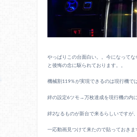
やっぱりこの台面白い。。今になってな
と後悔の念に駆られております。。
機械割119％が実現できるのは現行機で
絆の設定6ツモ→万枚達成を現行機の内
絆2なるものが新台で来るらしいですが
一応動画見つけて来たので貼っておきま