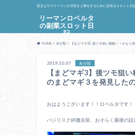
貧乏なサラリーマンが月収を上乗せするために頑張るスロット日
リーマンロベルタ
の副業スロット日
記
HOME
未分類
【まどマギ3】後ツモ狙い稼動！！かなり
2019.10.07
未分類
【まどマギ3】後ツモ狙い
のまどマギ３を発見した
おはようございます！！ロベルタです！
バジリスク絆撤去前、おそらく最後の設