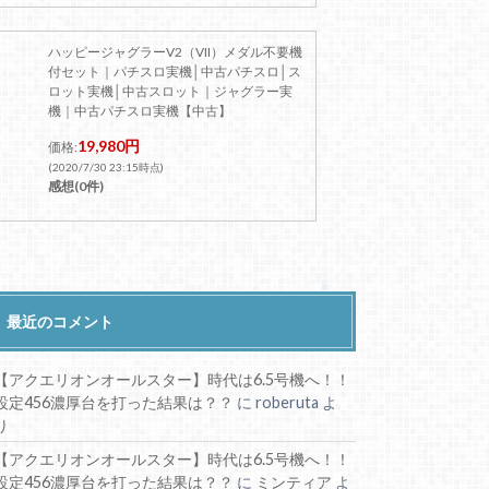
ハッピージャグラーV2（VII）メダル不要機
付セット｜パチスロ実機│中古パチスロ│ス
ロット実機│中古スロット｜ジャグラー実
機｜中古パチスロ実機【中古】
19,980円
価格:
(2020/7/30 23:15時点)
感想(0件)
最近のコメント
【アクエリオンオールスター】時代は6.5号機へ！！
設定456濃厚台を打った結果は？？
に
roberuta
よ
り
【アクエリオンオールスター】時代は6.5号機へ！！
設定456濃厚台を打った結果は？？
に
ミンティア
よ