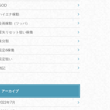
GOD
ハイエナ稼動
企画稼動（ツッパ）
星矢リセット狙い稼働
未分類
設定6稼働
設定狙い
雑記
アーカイブ
2022年7月