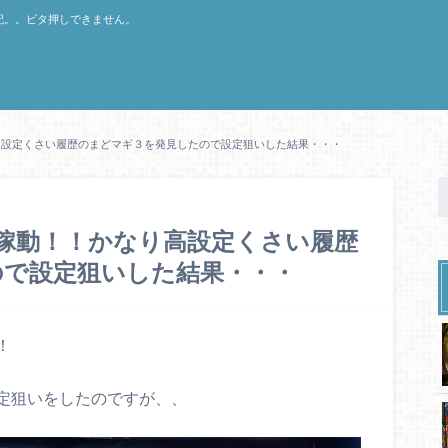
記。。ビタ押しできません。
高設定くさい履歴のまどマギ３を発見したので設定狙いした結果・・・
稼動！！かなり高設定くさい履歴
ので設定狙いした結果・・・
！
定狙いをしたのですが、、