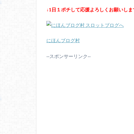
↓1日１ポチして応援よろしくお願いしま
にほんブログ村
‐‐スポンサーリンク‐‐