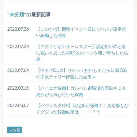
未分類
の最新記事
2022.07.26
【このすば】機種イベント日にリベンジ設定狙
い稼働した結果
2022.07.24
【アクエリオンオールスター】設定狙いのとき
に強いと思った400Gのゾーンを狙い撃ちした結
果
2022.07.04
【沖ドキDUO】リセット狙いしてたら1/32768
の中段チェリー降臨した結果ｗ
2022.03.15
【ハイエナ稼働】ガルパン劇場場の面白さに今
更ながら気が付いた稼働
2022.03.07
【バジリスク絆2】設定狙い稼働！！見せ場もな
くグダった稼働結果は・・・？？
未分類