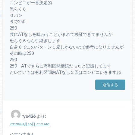
コンビニが一番決定的
恐らく６
０パン
６で250
250
共にATなしを味わうことがまれて検証できてませんが
恐らく６なら引継ぎします
自身６でこのパターン１度しかないので参考になりませんが
その時は250
250
250 ATでさらに有利区間継続だったと記憶してます
たいてい４は有利区間内ATなし２回はコンビニいきますね
返信する
ryo436
より:
2019年8月16日 7:12 AM
ハナハナさん