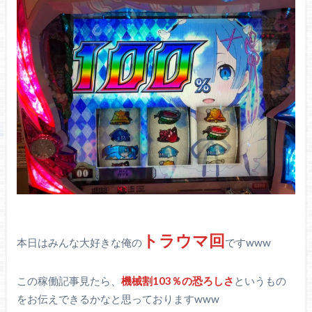
トラウマ回
本日はみんな大好きな俺の
ですwww
この稼働記事見たら、
機械割103％の恐ろしさ
というもの
をお伝えできるかなと思っておりますwww