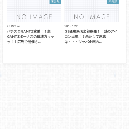
未分類
未分類
2018.2.26
2018.1.22
パチスロGANTZ稼働！！超
G1優駿馬倶楽部稼働！！謎のアイ
GANTZボーナスの破壊力ッッ
コン出現！？果たして恩恵
ッ！！広島で開催さ…
は・・・ツッパ企画の…