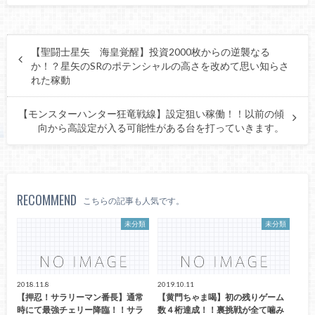
【聖闘士星矢 海皇覚醒】投資2000枚からの逆襲なる
か！？星矢のSRのポテンシャルの高さを改めて思い知らさ
れた稼動
【モンスターハンター狂竜戦線】設定狙い稼働！！以前の傾
向から高設定が入る可能性がある台を打っていきます。
RECOMMEND
こちらの記事も人気です。
未分類
未分類
2018.11.8
2019.10.11
【押忍！サラリーマン番長】通常
【黄門ちゃま喝】初の残りゲーム
時にて最強チェリー降臨！！サラ
数４桁達成！！裏挑戦が全て噛み