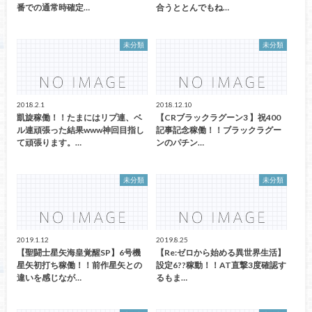
番での通常時確定…
合うととんでもね…
未分類
未分類
2018.2.1
2018.12.10
凱旋稼働！！たまにはリプ連、ベ
【CRブラックラグーン3 】祝400
ル連頑張った結果www神回目指し
記事記念稼働！！ブラックラグー
て頑張ります。…
ンのパチン…
未分類
未分類
2019.1.12
2019.8.25
【聖闘士星矢海皇覚醒SP】6号機
【Re:ゼロから始める異世界生活】
星矢初打ち稼働！！前作星矢との
設定6??稼動！！AT直撃3度確認す
違いを感じなが…
るもま…