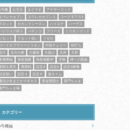
6号機
お宝台
まどマギ
アナザーゴッド
エウレカセブン
エウレカセブン３
コードギアス3
スロット
セカンドシーズン
ハイエナ
ハーデス
バジリスク絆２
パチンコ
フリーズ
ミリオンゴッド
リセット
リセット狙い
リゼロ
ロードオブヴァーミリオン
中段チェリー
初打ち
北斗
北斗の拳
大爆発
大負け
天井
天昇
家康降臨
海皇覚醒
海皇覚醒SP
牙狼
神々の凱旋
聖闘士星矢
裏挑戦
設定4
設定6
設定6稼働
設定狙い
設定４
設定６
遊タイム
魔法少女まどかマギカ３
黄金聖闘士
黄門ちゃま
黄門ちゃま喝
カテゴリー
6号機編