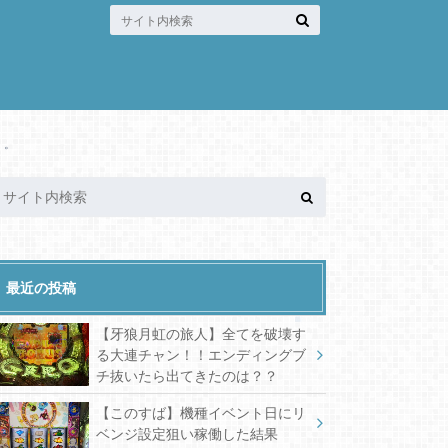
。。
最近の投稿
【牙狼月虹の旅人】全てを破壊す
る大連チャン！！エンディングブ
チ抜いたら出てきたのは？？
【このすば】機種イベント日にリ
ベンジ設定狙い稼働した結果