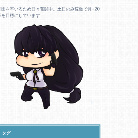
軍団を率いるため日々奮闘中。土日のみ稼働で月+20
万を目標にしています
タグ