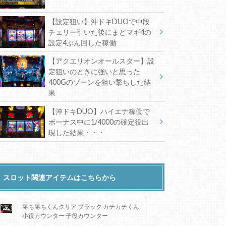
【設定狙い】沖ドキDUOで中段
チェリー引いた後にまどマギ4の
設定4ぶん回した稼働
【アクエリオンオールスター】設
定狙いのときに強いと思った
400Gのゾーンを狙い撃ちした結
果
【沖ドキDUO】ハイエナ稼働で
ボーナス中に1/4000の確定役出
現した結果・・・
スロット関連アイテムはこちらから
勝ち勝ちくんクリア ブラック カチカチくん
小役カウンター 子役カウンター