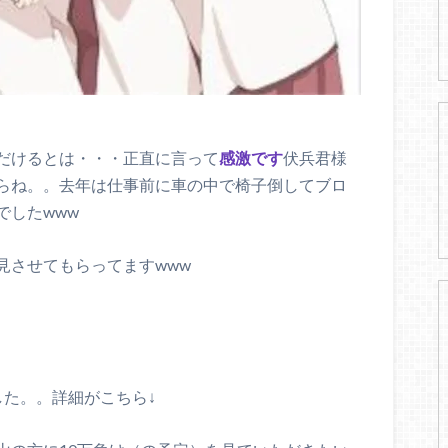
だけるとは・・・正直に言って
感激です
伏兵君様
らね。。去年は仕事前に車の中で椅子倒してブロ
でしたwww
見させてもらってますwww
した。。詳細がこちら↓