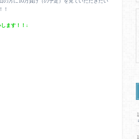
山の方に10万負け（の予定）を見ていただきたい
！！
します！！↓