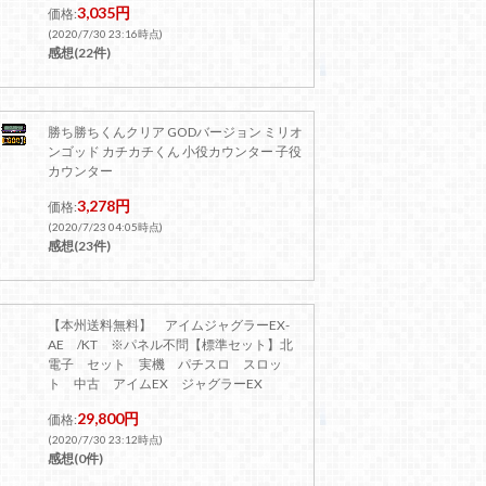
3,035円
価格:
(2020/7/30 23:16時点)
感想(22件)
勝ち勝ちくんクリア GODバージョン ミリオ
ンゴッド カチカチくん 小役カウンター 子役
カウンター
3,278円
価格:
(2020/7/23 04:05時点)
感想(23件)
【本州送料無料】 アイムジャグラーEX-
AE /KT ※パネル不問【標準セット】北
電子 セット 実機 パチスロ スロッ
ト 中古 アイムEX ジャグラーEX
29,800円
価格:
(2020/7/30 23:12時点)
感想(0件)