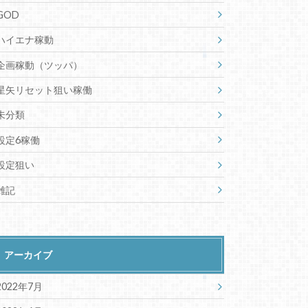
GOD
ハイエナ稼動
企画稼動（ツッパ）
星矢リセット狙い稼働
未分類
設定6稼働
設定狙い
雑記
アーカイブ
2022年7月