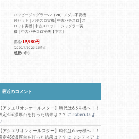
ハッピージャグラーV2（VII）メダル不要機
付セット｜パチスロ実機│中古パチスロ│ス
ロット実機│中古スロット｜ジャグラー実
機｜中古パチスロ実機【中古】
19,980円
価格:
(2020/7/30 23:15時点)
感想(0件)
最近のコメント
【アクエリオンオールスター】時代は6.5号機へ！！
設定456濃厚台を打った結果は？？
に
roberuta
よ
り
【アクエリオンオールスター】時代は6.5号機へ！！
設定456濃厚台を打った結果は？？
に
ミンティア
よ