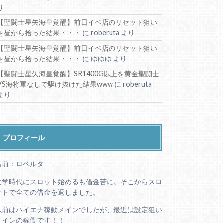
り
【聖闘士星矢海皇覚醒】前日イベ店のリセット狙い
を昼から拾った結果・・・
に
roberuta
より
【聖闘士星矢海皇覚醒】前日イベ店のリセット狙い
を昼から拾った結果・・・
に
ゆゆゆ
より
【聖闘士星矢海皇覚醒】SR1400G以上を黄金聖闘士
VS海将軍なしで駆け抜けた結果www
に
roberuta
より
プロフィール
名前：ロベルタ
大学時代にスロット始めるも借金苦に。そこからスロ
ットで全ての借金を返しました。
以前はハイエナ稼動メインでしたが、最近は設定狙い
メインの稼働です！！