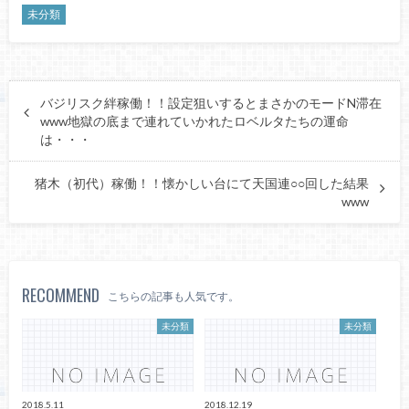
未分類
バジリスク絆稼働！！設定狙いするとまさかのモードN滞在
www地獄の底まで連れていかれたロベルタたちの運命
は・・・
猪木（初代）稼働！！懐かしい台にて天国連○○回した結果
www
RECOMMEND
こちらの記事も人気です。
未分類
未分類
2018.5.11
2018.12.19