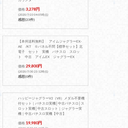
3,278円
価格:
(2020/7/23 04:05時点)
感想(23件)
【本州送料無料】 アイムジャグラーEX-
AE /KT ※パネル不問【標準セット】北
電子 セット 実機 パチスロ スロッ
ト 中古 アイムEX ジャグラーEX
29,800円
価格:
(2020/7/30 23:12時点)
感想(0件)
ハッピージャグラーV2（VII）メダル不要機
付セット｜パチスロ実機│中古パチスロ│ス
ロット実機│中古スロット｜ジャグラー実
機｜中古パチスロ実機【中古】
19,980円
価格: