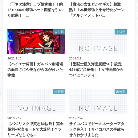
（下ネタ注意）ラブ嬢稼働！！約
【魔法少女まどかマギカ】超激
1/10000の最強ハート図柄を引い
熱！！本機最強上乗せ特化ゾーン
た結果！！…
「アルティメットバ…
未分類
未分類
2022.3.15
2019.3.2
【ハイエナ稼働】ガルパン劇場場
【聖闘士星矢海皇覚醒SP】設定
の面白さに今更ながら気が付いた
456確定台稼働！！女神覚醒から
稼働
ついにエンディ…
未分類
未分類
2018.9.17
2017.7.26
【バジリスク甲賀忍法帖 絆】完全
サイコパスでドーミネーターアタ
勝利+祝言モードで大爆発！？フ
ック突入！！サイコパスの事故ら
リーズなしでも…
せ方わかりました…