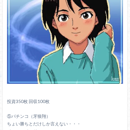
投資350枚 回収100枚
⑤パチンコ（牙狼翔）
ちょい勝ちとだけしか言えない・・・