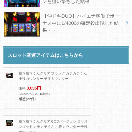
ンを狙い撃ちした結果
【沖ドキDUO】ハイエナ稼働でボー
ナス中に1/4000の確定役出現した結
果・・・
スロット関連アイテムはこちらから
勝ち勝ちくんクリア ブラック カチカチくん
小役カウンター 子役カウンター
3,035円
価格:
(2020/7/30 23:16時点)
感想(22件)
勝ち勝ちくんクリア GODバージョン ミリオ
ンゴッド カチカチくん 小役カウンター 子役
カウンター