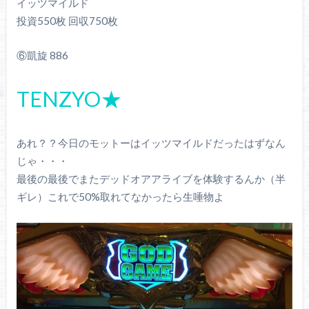
イッツマイルド
投資550枚 回収750枚
⑥凱旋 886
TENZYO★
あれ？？今日のモットーはイッツマイルドだったはずなん
じゃ・・・
最後の最後でまたデッドオアアライブを体験するんか（半
ギレ）これで50%取れてなかったら生唾物よ