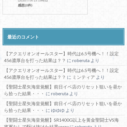
(2020/7/30 23:15時点)
感想(0件)
最近のコメント
【アクエリオンオールスター】時代は6.5号機へ！！設定
456濃厚台を打った結果は？？
に
roberuta
より
【アクエリオンオールスター】時代は6.5号機へ！！設定
456濃厚台を打った結果は？？
に
ミンティア
より
【聖闘士星矢海皇覚醒】前日イベ店のリセット狙いを昼か
ら拾った結果・・・
に
roberuta
より
【聖闘士星矢海皇覚醒】前日イベ店のリセット狙いを昼か
ら拾った結果・・・
に
ゆゆゆ
より
【聖闘士星矢海皇覚醒】SR1400G以上を黄金聖闘士VS海
将軍なしで駆け抜けた結果www
に
roberuta
より