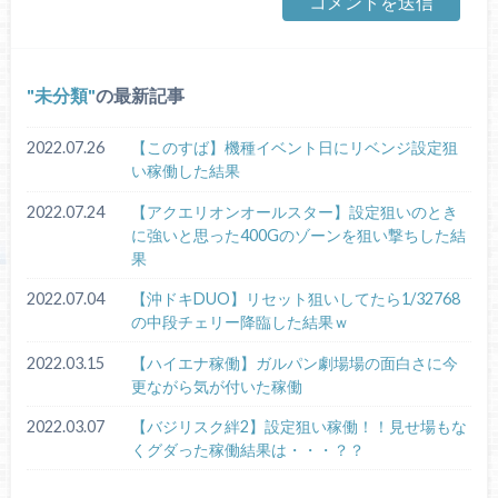
未分類
の最新記事
2022.07.26
【このすば】機種イベント日にリベンジ設定狙
い稼働した結果
2022.07.24
【アクエリオンオールスター】設定狙いのとき
に強いと思った400Gのゾーンを狙い撃ちした結
果
2022.07.04
【沖ドキDUO】リセット狙いしてたら1/32768
の中段チェリー降臨した結果ｗ
2022.03.15
【ハイエナ稼働】ガルパン劇場場の面白さに今
更ながら気が付いた稼働
2022.03.07
【バジリスク絆2】設定狙い稼働！！見せ場もな
くグダった稼働結果は・・・？？