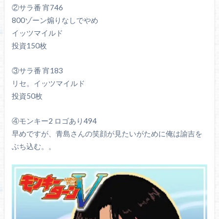
②サラ番 宵746
800ゾーン煽りなしでやめ
イッツマイルド
投資150枚
③サラ番 宵183
リセ。イッツマイルド
投資50枚
④モンキー2 ロゴあり494
早めですが、青島さんの笑顔が見たいがために俺は諭吉を
ぶち込む。。