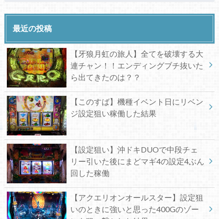
最近の投稿
【牙狼月虹の旅人】全てを破壊する大
連チャン！！エンディングブチ抜いた
ら出てきたのは？？
【このすば】機種イベント日にリベン
ジ設定狙い稼働した結果
【設定狙い】沖ドキDUOで中段チェ
リー引いた後にまどマギ4の設定4ぶん
回した稼働
【アクエリオンオールスター】設定狙
いのときに強いと思った400Gのゾー