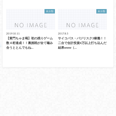
未分類
未分類
2019.10.11
2017.8.5
【黄門ちゃま喝】初の残りゲーム
サイコパス・バジリスク3稼働！！
数４桁達成！！裏挑戦が全て噛み
二台で合計投資4万以上打ち込んだ
合うととんでもね…
結果www（…