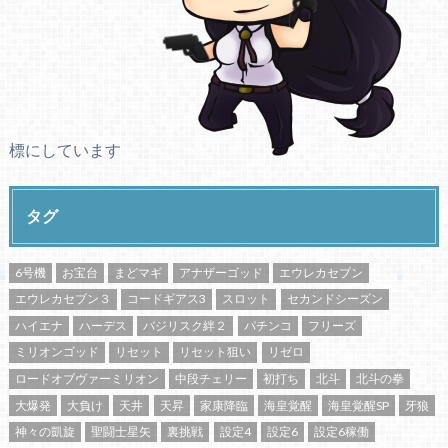
標にしています
タグ
6号機
お宝台
まどマギ
アナザーゴッド
エウレカセブン
エウレカセブン３
コードギアス3
スロット
セカンドシーズン
ハイエナ
ハーデス
バジリスク絆２
パチンコ
フリーズ
ミリオンゴッド
リセット
リセット狙い
リゼロ
ロードオブヴァーミリオン
中段チェリー
初打ち
北斗
北斗の拳
大爆発
大負け
天井
天昇
家康降臨
海皇覚醒
海皇覚醒SP
牙狼
神々の凱旋
聖闘士星矢
裏挑戦
設定4
設定6
設定6稼働