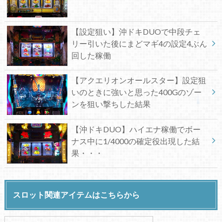
【設定狙い】沖ドキDUOで中段チェ
リー引いた後にまどマギ4の設定4ぶん
回した稼働
【アクエリオンオールスター】設定狙
いのときに強いと思った400Gのゾー
ンを狙い撃ちした結果
【沖ドキDUO】ハイエナ稼働でボー
ナス中に1/4000の確定役出現した結
果・・・
スロット関連アイテムはこちらから