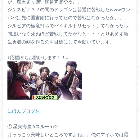
が、魔王より強い奴多すぎやろ。。
シケスピア？？の闇のドラゴンは普通に苦戦したwwwウン
ババは先に図書館に行ってたので苦戦はなかったが、、、
シルビアの極竜打ちでバイキルトリセットしてなかったら
間違いなく死ぬほど苦戦してたかなと・・・とりあえず新
生勇者の剣を作るのを目標にして今動いています。。
↓応援ぽちお願いします！！↓
にほんブログ村
① 星矢海皇 5スルー572
けっっこう美味しいところですよね。。俺のマイホでは最