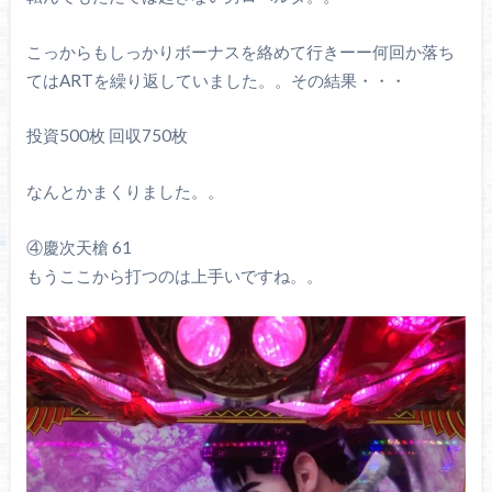
こっからもしっかりボーナスを絡めて行きーー何回か落ち
てはARTを繰り返していました。。その結果・・・
投資500枚 回収750枚
なんとかまくりました。。
④慶次天槍 61
もうここから打つのは上手いですね。。