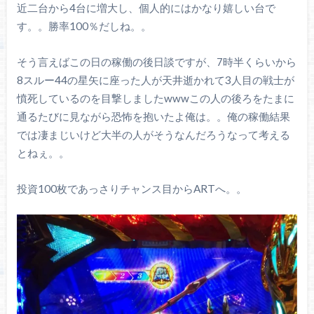
近二台から4台に増大し、個人的にはかなり嬉しい台で
す。。勝率100％だしね。。
そう言えばこの日の稼働の後日談ですが、7時半くらいから
8スルー44の星矢に座った人が天井逝かれて3人目の戦士が
憤死しているのを目撃しましたwwwこの人の後ろをたまに
通るたびに見ながら恐怖を抱いたよ俺は。。俺の稼働結果
では凄まじいけど大半の人がそうなんだろうなって考える
とねぇ。。
投資100枚であっさりチャンス目からARTへ。。