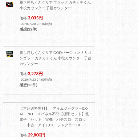
勝ち勝ちくんクリア ブラック カチカチくん
小役カウンター 子役カウンター
3,035円
価格:
(2020/7/30 23:16時点)
感想(22件)
勝ち勝ちくんクリア GODバージョン ミリオ
ンゴッド カチカチくん 小役カウンター 子役
カウンター
3,278円
価格:
(2020/7/23 04:05時点)
感想(23件)
【本州送料無料】 アイムジャグラーEX-
AE /KT ※パネル不問【標準セット】北
電子 セット 実機 パチスロ スロッ
ト 中古 アイムEX ジャグラーEX
29,800円
価格: