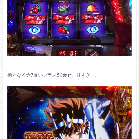
初となる赤7揃いプラス50乗せ。甘すぎ。。