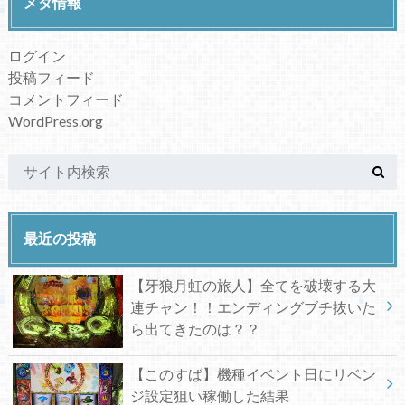
メタ情報
ログイン
投稿フィード
コメントフィード
WordPress.org
最近の投稿
【牙狼月虹の旅人】全てを破壊する大
連チャン！！エンディングブチ抜いた
ら出てきたのは？？
【このすば】機種イベント日にリベン
ジ設定狙い稼働した結果