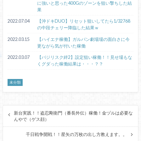
に強いと思った400Gのゾーンを狙い撃ちした結
果
2022.07.04
【沖ドキDUO】リセット狙いしてたら1/32768
の中段チェリー降臨した結果ｗ
2022.03.15
【ハイエナ稼働】ガルパン劇場場の面白さに今
更ながら気が付いた稼働
2022.03.07
【バジリスク絆2】設定狙い稼働！！見せ場もな
くグダった稼働結果は・・・？？
未分類
新台実践！！盗忍剛衛門（番長外伝）稼働！金ヅルは必要な
んやで（ゲス顔）
千日戦争開戦！！星矢の万枚の出し方教えます。。