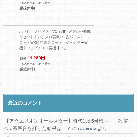
(2020/7/30 23:12時点)
感想(0件)
ハッピージャグラーV2（VII）メダル不要機
付セット｜パチスロ実機│中古パチスロ│ス
ロット実機│中古スロット｜ジャグラー実
機｜中古パチスロ実機【中古】
19,980円
価格:
(2020/7/30 23:15時点)
感想(0件)
最近のコメント
【アクエリオンオールスター】時代は6.5号機へ！！設定
456濃厚台を打った結果は？？
に
roberuta
より