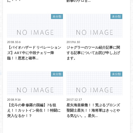
に・・・
鉄拳のゲロ甘…
未分類
未分類
2018.10.6
2019.6.10
【バイオハザード リベレーション
ジャグラーのツール紹介記事に関
ズ】ART中に中段チェリー降
する記事についてお詫び申し上げ
臨！！恩恵と確率…
ます。
未分類
未分類
2018.9.16
2017.12.17
【北斗の拳 修羅の国編】7を狙
星矢海皇稼働！！荒ぶるブロンズ
え！！カットイン発生！！特闘に
聖闘士星矢！！海将軍はきっとや
突入なるか！？
る気ない。。星矢…