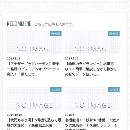
RECOMMEND
こちらの記事も人気です。
未分類
未分類
2019.1.13
2019.3.22
【アナザーゴッドハーデス】新年
【輪廻のラグランジェ】名機再
一発目のプレミアムオブハーデス
び！！簡単に解説しながら懐かし
突入！！果たして…
の台でゾーン狙いし…
未分類
未分類
2019.10.10
2018.6.4
【黄門ちゃま喝】5号機で恐らく最
名機復活！！鉄拳3rd稼働！！激ア
後の大爆発！？裏挑戦よ永遠
ツの飛鳥ボーナス連打ッッッ！！