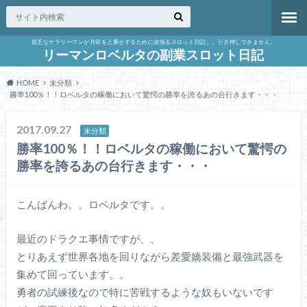
貧乏なサラリーマンが月収を上乗せするために頑張るスロット日記。。ビタ押しできません。
リーマンロベルタの副業スロット日記
HOME
未分類
勝率100％！！ロベルタの稼働において驚愕の勝率を誇るあの台行きます・・・
2017.09.27
未分類
勝率100％！！ロベルタの稼働において驚愕の
勝率を誇るあの台行きます・・・
こんばんわ。。ロベルタです。。
最近のドラクエ事情ですが、、
とりあえず世界各地を回りながら差愛嬌装備と最強武器を
集めて回っています。。
勇者の試練後なので特に苦戦するような奴もいないです