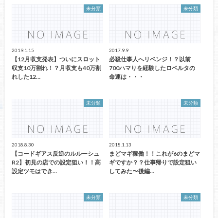
未分類
未分類
2019.1.15
2017.9.9
【12月収支発表】ついにスロット
必殺仕事人へリベンジ！？以前
収支10万割れ！？月収支も40万割
700ハマりを経験したロベルタの
れした12…
命運は・・・
未分類
未分類
2018.8.30
2018.1.13
【コードギアス反逆のルルーシュ
まどマギ稼働！！これが6のまどマ
R2】初見の店での設定狙い！！高
ギですか？？仕事帰りで設定狙い
設定ツモはでき…
してみた〜後編…
未分類
未分類