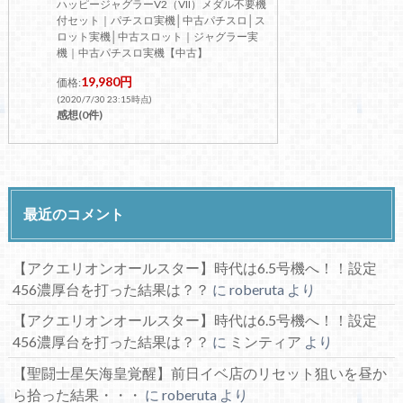
ハッピージャグラーV2（VII）メダル不要機
付セット｜パチスロ実機│中古パチスロ│ス
ロット実機│中古スロット｜ジャグラー実
機｜中古パチスロ実機【中古】
19,980円
価格:
(2020/7/30 23:15時点)
感想(0件)
最近のコメント
【アクエリオンオールスター】時代は6.5号機へ！！設定
456濃厚台を打った結果は？？
に
roberuta
より
【アクエリオンオールスター】時代は6.5号機へ！！設定
456濃厚台を打った結果は？？
に
ミンティア
より
【聖闘士星矢海皇覚醒】前日イベ店のリセット狙いを昼か
ら拾った結果・・・
に
roberuta
より