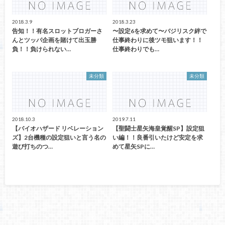
2018.3.9
2018.3.23
告知！！有名スロットブロガーさ
〜設定6を求めて〜バジリスク絆で
んとツッパ企画を賭けて出玉勝
仕事終わりに後ツモ狙います！！
負！！負けられない…
仕事終わりでも…
未分類
未分類
2018.10.3
2019.7.11
【バイオハザード リベレーション
【聖闘士星矢海皇覚醒SP】設定狙
ズ】2台機種の設定狙いと言う名の
い編！！良番引いたけど安定を求
遊び打ちのつ…
めて星矢SPに…