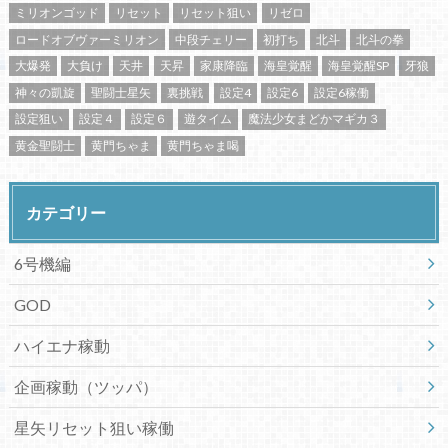
ミリオンゴッド
リセット
リセット狙い
リゼロ
ロードオブヴァーミリオン
中段チェリー
初打ち
北斗
北斗の拳
大爆発
大負け
天井
天昇
家康降臨
海皇覚醒
海皇覚醒SP
牙狼
神々の凱旋
聖闘士星矢
裏挑戦
設定4
設定6
設定6稼働
設定狙い
設定４
設定６
遊タイム
魔法少女まどかマギカ３
黄金聖闘士
黄門ちゃま
黄門ちゃま喝
カテゴリー
6号機編
GOD
ハイエナ稼動
企画稼動（ツッパ）
星矢リセット狙い稼働