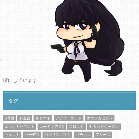
標にしています
タグ
6号機
お宝台
まどマギ
アナザーゴッド
エウレカセブン
エウレカセブン３
コードギアス3
スロット
セカンドシーズン
ハイエナ
ハーデス
バジリスク絆２
パチンコ
フリーズ