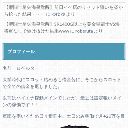
【聖闘士星矢海皇覚醒】前日イベ店のリセット狙いを昼か
ら拾った結果・・・
に
ゆゆゆ
より
【聖闘士星矢海皇覚醒】SR1400G以上を黄金聖闘士VS海
将軍なしで駆け抜けた結果www
に
roberuta
より
プロフィール
名前：ロベルタ
大学時代にスロット始めるも借金苦に。そこからスロット
で全ての借金を返しました。
以前はハイエナ稼動メインでしたが、最近は設定狙いメイ
ンの稼働です！！
軍団を率いるため日々奮闘中。土日のみ稼働で月+20万を目