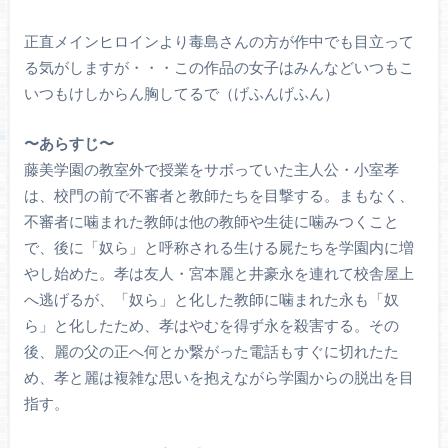
正直メインヒロインより毒島さんの方が作中でも目立って
る気がしますが・・・この作品の女子はみんなどいつもこ
いつもけしからん胸してるで（げふんげふん）
〜あらすじ〜
藤美学園の教室外で授業をサボっていた主人公・小室孝
は、校門の前で不審者と教師たちを目撃する。まもなく、
不審者に噛まれた教師は他の教師や生徒に噛みつくこと
で、後に「奴ら」と呼称される生ける屍たちを学園内に増
やし始めた。孝は友人・宮本麗と井豪永を連れて校舎屋上
へ逃げるが、「奴ら」と化した教師に噛まれた永も「奴
ら」と化したため、孝はやむを得ず永を殺害する。その
後、麗の父の正へ何とか繋がった電話もすぐに切れたた
め、孝と麗は複雑な思いを抱えながら学園からの脱出を目
指す。