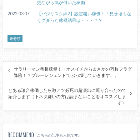
更ながら気が付いた稼働
2022.03.07
【バジリスク絆2】設定狙い稼働！！見せ場もな
くグダった稼働結果は・・・？？
未分類
サラリーマン番長稼働！！オスイチからまさかの万枚フラグ
降臨！？ブルーレジェンドでぶっ壊していきます。。
とある珍台稼働したら激アツ必死の超演出に巡り合ったので
紹介します（下ネタ嫌いの方は読まないことをオススメしま
す）
RECOMMEND
こちらの記事も人気です。