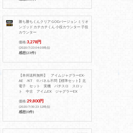
勝ち勝ちくんクリア GODバージョン ミリオ
ンゴッド カチカチくん 小役カウンター 子役
カウンター
3,278円
価格:
(2020/7/23 04:05時点)
感想(23件)
【本州送料無料】 アイムジャグラーEX-
AE /KT ※パネル不問【標準セット】北
電子 セット 実機 パチスロ スロッ
ト 中古 アイムEX ジャグラーEX
29,800円
価格:
(2020/7/30 23:12時点)
感想(0件)