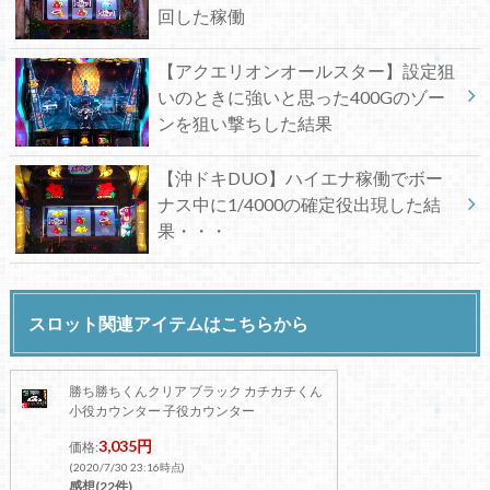
回した稼働
【アクエリオンオールスター】設定狙
いのときに強いと思った400Gのゾー
ンを狙い撃ちした結果
【沖ドキDUO】ハイエナ稼働でボー
ナス中に1/4000の確定役出現した結
果・・・
スロット関連アイテムはこちらから
勝ち勝ちくんクリア ブラック カチカチくん
小役カウンター 子役カウンター
3,035円
価格:
(2020/7/30 23:16時点)
感想(22件)