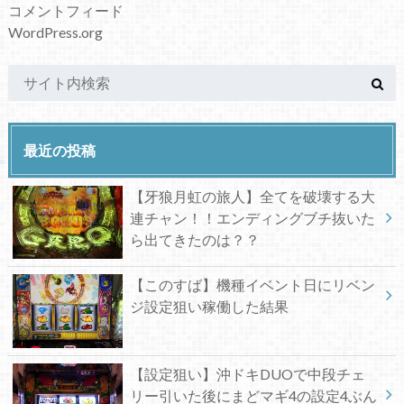
コメントフィード
WordPress.org
最近の投稿
【牙狼月虹の旅人】全てを破壊する大
連チャン！！エンディングブチ抜いた
ら出てきたのは？？
【このすば】機種イベント日にリベン
ジ設定狙い稼働した結果
【設定狙い】沖ドキDUOで中段チェ
リー引いた後にまどマギ4の設定4ぶん