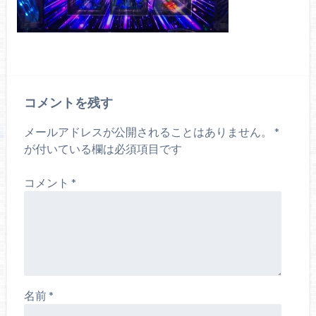
コメントを残す
メールアドレスが公開されることはありません。
*
が付いている欄は必須項目です
コメント
*
名前
*