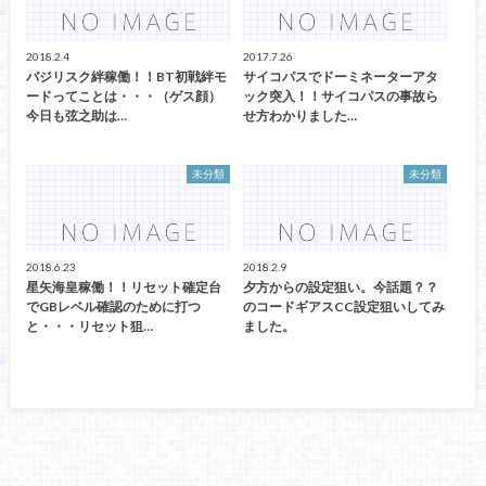
2018.2.4
2017.7.26
バジリスク絆稼働！！BT初戦絆モ
サイコパスでドーミネーターアタ
ードってことは・・・（ゲス顔）
ック突入！！サイコパスの事故ら
今日も弦之助は…
せ方わかりました…
未分類
未分類
2018.6.23
2018.2.9
星矢海皇稼働！！リセット確定台
夕方からの設定狙い。今話題？？
でGBレベル確認のために打つ
のコードギアスCC設定狙いしてみ
と・・・リセット狙…
ました。