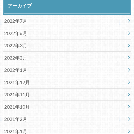
アーカイブ
2022年7月
2022年6月
2022年3月
2022年2月
2022年1月
2021年12月
2021年11月
2021年10月
2021年2月
2021年1月