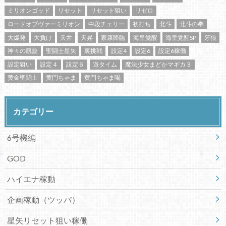
ミリオンゴッド
リセット
リセット狙い
リゼロ
ロードオブヴァーミリオン
中段チェリー
初打ち
北斗
北斗の拳
大爆発
大負け
天井
天昇
家康降臨
海皇覚醒
海皇覚醒SP
牙狼
神々の凱旋
聖闘士星矢
裏挑戦
設定4
設定6
設定6稼働
設定狙い
設定４
設定６
遊タイム
魔法少女まどかマギカ３
黄金聖闘士
黄門ちゃま
黄門ちゃま喝
カテゴリー
6号機編
GOD
ハイエナ稼動
企画稼動（ツッパ）
星矢リセット狙い稼働