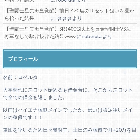
【聖闘士星矢海皇覚醒】前日イベ店のリセット狙いを昼か
ら拾った結果・・・
に
ゆゆゆ
より
【聖闘士星矢海皇覚醒】SR1400G以上を黄金聖闘士VS海
将軍なしで駆け抜けた結果www
に
roberuta
より
プロフィール
名前：ロベルタ
大学時代にスロット始めるも借金苦に。そこからスロット
で全ての借金を返しました。
以前はハイエナ稼動メインでしたが、最近は設定狙いメイ
ンの稼働です！！
軍団を率いるため日々奮闘中。土日のみ稼働で月+20万を目