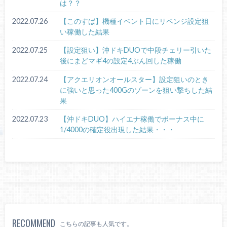
は？？
2022.07.26
【このすば】機種イベント日にリベンジ設定狙
い稼働した結果
2022.07.25
【設定狙い】沖ドキDUOで中段チェリー引いた
後にまどマギ4の設定4ぶん回した稼働
2022.07.24
【アクエリオンオールスター】設定狙いのとき
に強いと思った400Gのゾーンを狙い撃ちした結
果
2022.07.23
【沖ドキDUO】ハイエナ稼働でボーナス中に
1/4000の確定役出現した結果・・・
RECOMMEND
こちらの記事も人気です。