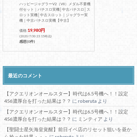
ハッピージャグラーV2（VII）メダル不要機
付セット｜パチスロ実機│中古パチスロ│ス
ロット実機│中古スロット｜ジャグラー実
機｜中古パチスロ実機【中古】
19,980円
価格:
(2020/7/30 23:15時点)
感想(0件)
最近のコメント
【アクエリオンオールスター】時代は6.5号機へ！！設定
456濃厚台を打った結果は？？
に
roberuta
より
【アクエリオンオールスター】時代は6.5号機へ！！設定
456濃厚台を打った結果は？？
に
ミンティア
より
【聖闘士星矢海皇覚醒】前日イベ店のリセット狙いを昼か
ら拾った結果・・・
に
roberuta
より