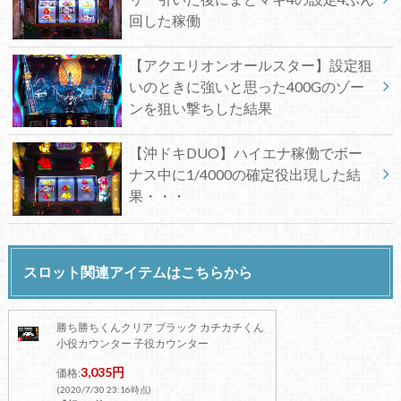
回した稼働
【アクエリオンオールスター】設定狙
いのときに強いと思った400Gのゾー
ンを狙い撃ちした結果
【沖ドキDUO】ハイエナ稼働でボー
ナス中に1/4000の確定役出現した結
果・・・
スロット関連アイテムはこちらから
勝ち勝ちくんクリア ブラック カチカチくん
小役カウンター 子役カウンター
3,035円
価格:
(2020/7/30 23:16時点)