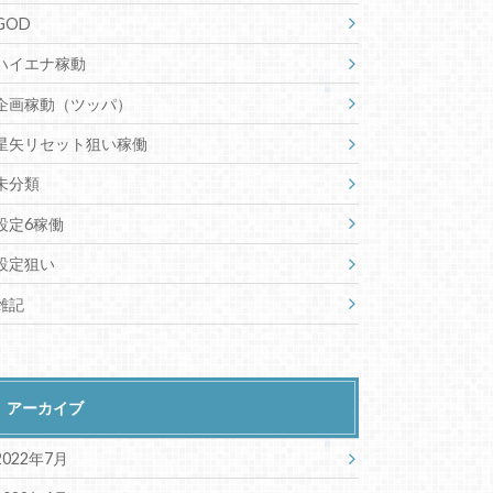
GOD
ハイエナ稼動
企画稼動（ツッパ）
星矢リセット狙い稼働
未分類
設定6稼働
設定狙い
雑記
アーカイブ
2022年7月