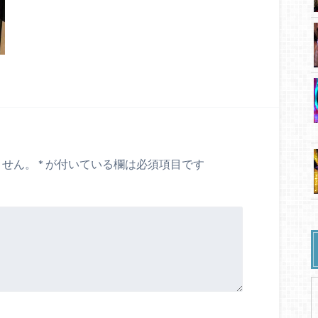
ません。
*
が付いている欄は必須項目です