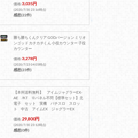
3,035円
価格:
(2020/7/30 23:16時点)
感想(22件)
勝ち勝ちくんクリア GODバージョン ミリオ
ンゴッド カチカチくん 小役カウンター 子役
カウンター
3,278円
価格:
(2020/7/23 04:05時点)
感想(23件)
【本州送料無料】 アイムジャグラーEX-
AE /KT ※パネル不問【標準セット】北
電子 セット 実機 パチスロ スロッ
ト 中古 アイムEX ジャグラーEX
29,800円
価格:
(2020/7/30 23:12時点)
感想(0件)