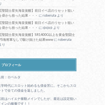
り
【聖闘士星矢海皇覚醒】前日イベ店のリセット狙い
を昼から拾った結果・・・
に
roberuta
より
【聖闘士星矢海皇覚醒】前日イベ店のリセット狙い
を昼から拾った結果・・・
に
ゆゆゆ
より
【聖闘士星矢海皇覚醒】SR1400G以上を黄金聖闘士
VS海将軍なしで駆け抜けた結果www
に
roberuta
より
プロフィール
名前：ロベルタ
大学時代にスロット始めるも借金苦に。そこからスロ
ットで全ての借金を返しました。
以前はハイエナ稼動メインでしたが、最近は設定狙い
メインの稼働です！！