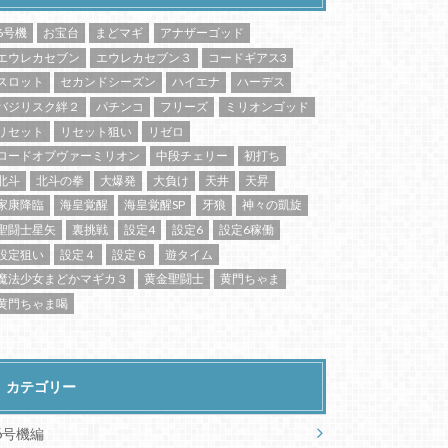
6号機
お宝台
まどマギ
アナザーゴッド
エウレカセブン
エウレカセブン３
コードギアス3
スロット
セカンドシーズン
ハイエナ
ハーデス
バジリスク絆２
パチンコ
フリーズ
ミリオンゴッド
リセット
リセット狙い
リゼロ
ロードオブヴァーミリオン
中段チェリー
初打ち
北斗
北斗の拳
大爆発
大負け
天井
天昇
家康降臨
海皇覚醒
海皇覚醒SP
牙狼
神々の凱旋
聖闘士星矢
裏挑戦
設定4
設定6
設定6稼働
設定狙い
設定４
設定６
遊タイム
魔法少女まどかマギカ３
黄金聖闘士
黄門ちゃま
黄門ちゃま喝
カテゴリー
6号機編