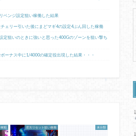
リベンジ設定狙い稼働した結果
段チェリー引いた後にまどマギ4の設定4ぶん回した稼働
設定狙いのときに強いと思った400Gのゾーンを狙い撃ち
ボーナス中に1/4000の確定役出現した結果・・・
ナ稼動
星矢リセット狙い稼働
未分類