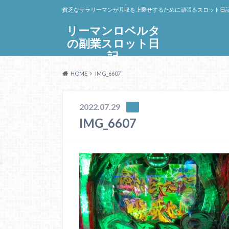
貧乏なサラリーマンが月収を上乗せするために頑張るスロット日
リーマンロベルタ
の副業スロット日
記
HOME
IMG_6607
2022.07.29
IMG_6607