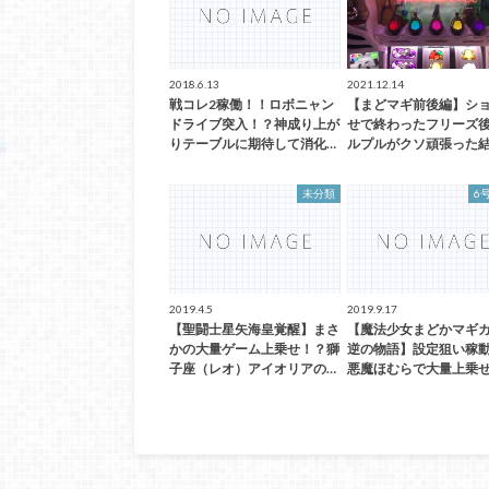
2018.6.13
2021.12.14
戦コレ2稼働！！ロボニャン
【まどマギ前後編】シ
ドライブ突入！？神成り上が
せで終わったフリーズ
りテーブルに期待して消化…
ルプルがクソ頑張った結
未分類
6
2019.4.5
2019.9.17
【聖闘士星矢海皇覚醒】まさ
【魔法少女まどかマギカ
かの大量ゲーム上乗せ！？獅
逆の物語】設定狙い稼動
子座（レオ）アイオリアの…
悪魔ほむらで大量上乗せ