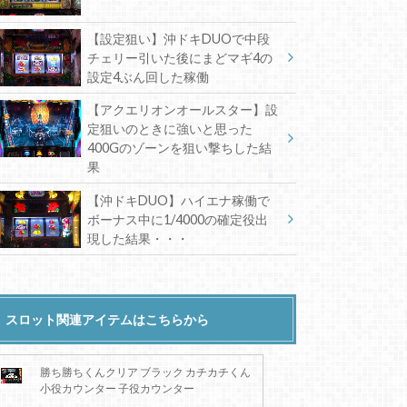
【設定狙い】沖ドキDUOで中段
チェリー引いた後にまどマギ4の
設定4ぶん回した稼働
【アクエリオンオールスター】設
定狙いのときに強いと思った
400Gのゾーンを狙い撃ちした結
果
【沖ドキDUO】ハイエナ稼働で
ボーナス中に1/4000の確定役出
現した結果・・・
スロット関連アイテムはこちらから
勝ち勝ちくんクリア ブラック カチカチくん
小役カウンター 子役カウンター