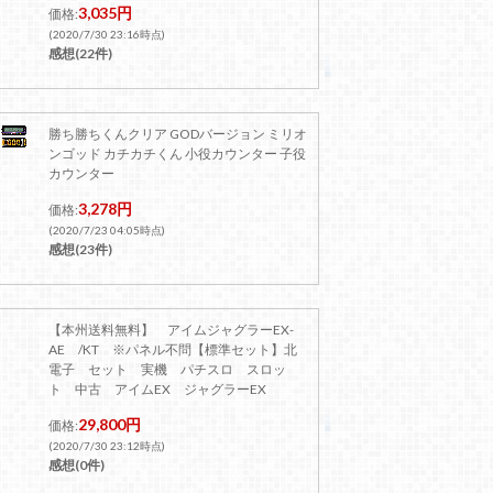
3,035円
価格:
(2020/7/30 23:16時点)
感想(22件)
勝ち勝ちくんクリア GODバージョン ミリオ
ンゴッド カチカチくん 小役カウンター 子役
カウンター
3,278円
価格:
(2020/7/23 04:05時点)
感想(23件)
【本州送料無料】 アイムジャグラーEX-
AE /KT ※パネル不問【標準セット】北
電子 セット 実機 パチスロ スロッ
ト 中古 アイムEX ジャグラーEX
29,800円
価格:
(2020/7/30 23:12時点)
感想(0件)