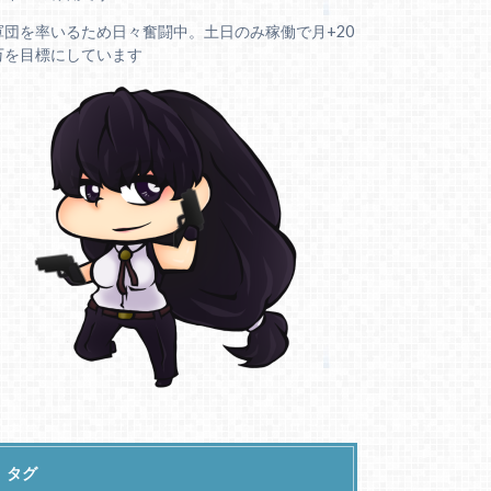
軍団を率いるため日々奮闘中。土日のみ稼働で月+20
万を目標にしています
タグ