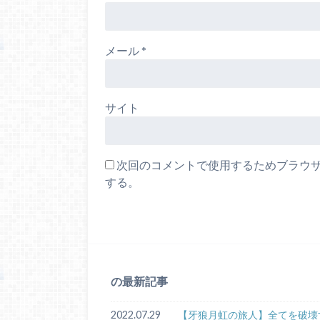
メール
*
サイト
次回のコメントで使用するためブラウ
する。
の最新記事
2022.07.29
【牙狼月虹の旅人】全てを破壊