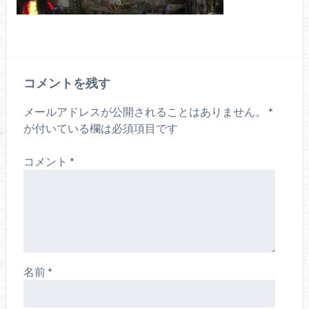
コメントを残す
メールアドレスが公開されることはありません。
*
が付いている欄は必須項目です
コメント
*
名前
*