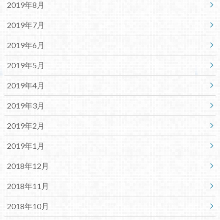
2019年8月
2019年7月
2019年6月
2019年5月
2019年4月
2019年3月
2019年2月
2019年1月
2018年12月
2018年11月
2018年10月