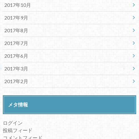
2017年10月
2017年9月
2017年8月
2017年7月
2017年6月
2017年3月
2017年2月
メタ情報
ログイン
投稿フィード
コメントフィード