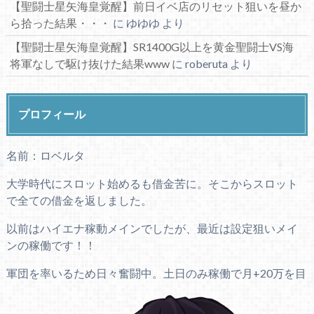
【聖闘士星矢海皇覚醒】前日イベ店のリセット狙いを昼か
ら拾った結果・・・
に
ゆゆゆ
より
【聖闘士星矢海皇覚醒】SR1400G以上を黄金聖闘士VS海
将軍なしで駆け抜けた結果www
に
roberuta
より
プロフィール
名前：ロベルタ
大学時代にスロット始めるも借金苦に。そこからスロット
で全ての借金を返しました。
以前はハイエナ稼動メインでしたが、最近は設定狙いメイ
ンの稼働です！！
軍団を率いるため日々奮闘中。土日のみ稼働で月+20万を目