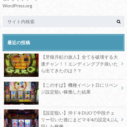
WordPress.org
最近の投稿
【牙狼月虹の旅人】全てを破壊する大
連チャン！！エンディングブチ抜いた
ら出てきたのは？？
【このすば】機種イベント日にリベン
ジ設定狙い稼働した結果
【設定狙い】沖ドキDUOで中段チェ
リー引いた後にまどマギ4の設定4ぶん
回した稼働