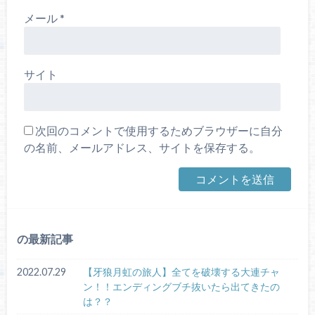
メール
*
サイト
次回のコメントで使用するためブラウザーに自分
の名前、メールアドレス、サイトを保存する。
の最新記事
2022.07.29
【牙狼月虹の旅人】全てを破壊する大連チャ
ン！！エンディングブチ抜いたら出てきたの
は？？