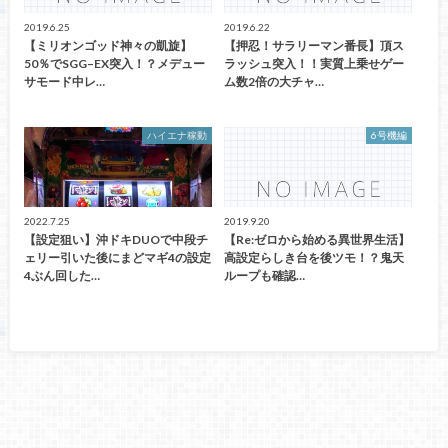
2019.6.25
2019.6.22
【ミリオンゴッド神々の凱旋】
【押忍！サラリーマン番長】頂ス
50％でSGG–EX突入！？メデュー
ラッシュ突入！！実質上乗せゲー
サモード中レ…
ム数2倍の大チャ…
ハイエナ稼動
6号機編
2022.7.25
2019.9.20
【設定狙い】沖ドキDUOで中段チ
【Re:ゼロから始める異世界生活】
ェリー引いた後にまどマギ4の設定
高設定らしき台を後ツモ！？鬼天
4ぶん回した…
ループも確認…