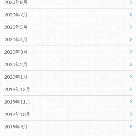
2020年8月
2020年7月
2020年5月
2020年4月
2020年3月
2020年2月
2020年1月
2019年12月
2019年11月
2019年10月
2019年9月