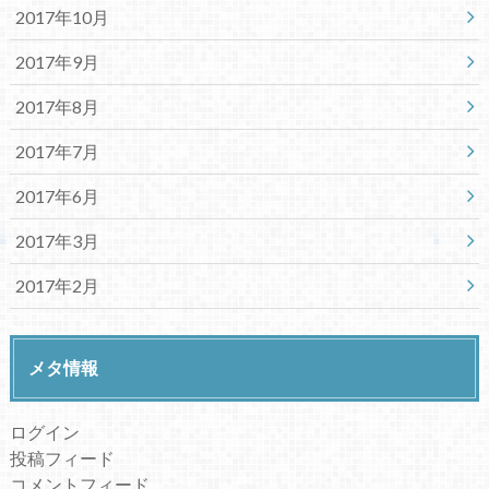
2017年10月
2017年9月
2017年8月
2017年7月
2017年6月
2017年3月
2017年2月
メタ情報
ログイン
投稿フィード
コメントフィード