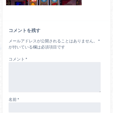
コメントを残す
メールアドレスが公開されることはありません。
*
が付いている欄は必須項目です
コメント
*
名前
*