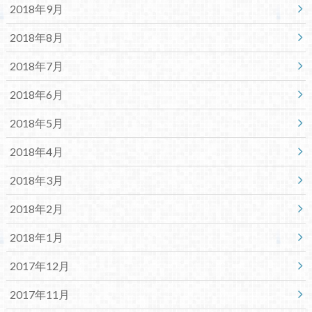
2018年9月
2018年8月
2018年7月
2018年6月
2018年5月
2018年4月
2018年3月
2018年2月
2018年1月
2017年12月
2017年11月