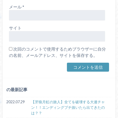
メール
*
サイト
次回のコメントで使用するためブラウザーに自分
の名前、メールアドレス、サイトを保存する。
の最新記事
2022.07.29
【牙狼月虹の旅人】全てを破壊する大連チャ
ン！！エンディングブチ抜いたら出てきたの
は？？