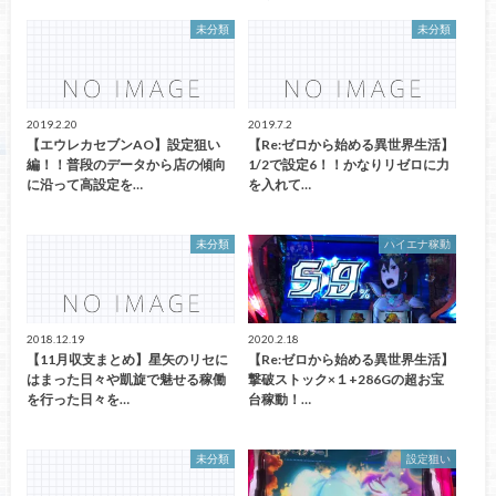
未分類
未分類
2019.2.20
2019.7.2
【エウレカセブンAO】設定狙い
【Re:ゼロから始める異世界生活】
編！！普段のデータから店の傾向
1/2で設定6！！かなりリゼロに力
に沿って高設定を…
を入れて…
未分類
ハイエナ稼動
2018.12.19
2020.2.18
【11月収支まとめ】星矢のリセに
【Re:ゼロから始める異世界生活】
はまった日々や凱旋で魅せる稼働
撃破ストック×１+286Gの超お宝
を行った日々を…
台稼動！…
未分類
設定狙い