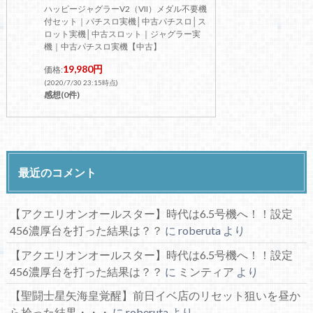
ハッピージャグラーV2（VII）メダル不要機
付セット｜パチスロ実機│中古パチスロ│ス
ロット実機│中古スロット｜ジャグラー実
機｜中古パチスロ実機【中古】
19,980円
価格:
(2020/7/30 23:15時点)
感想(0件)
最近のコメント
【アクエリオンオールスター】時代は6.5号機へ！！設定
456濃厚台を打った結果は？？
に
roberuta
より
【アクエリオンオールスター】時代は6.5号機へ！！設定
456濃厚台を打った結果は？？
に
ミンティア
より
【聖闘士星矢海皇覚醒】前日イベ店のリセット狙いを昼か
ら拾った結果・・・
に
roberuta
より