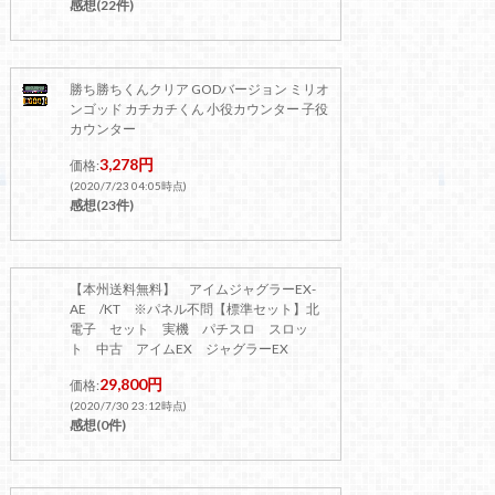
感想(22件)
勝ち勝ちくんクリア GODバージョン ミリオ
ンゴッド カチカチくん 小役カウンター 子役
カウンター
3,278円
価格:
(2020/7/23 04:05時点)
感想(23件)
【本州送料無料】 アイムジャグラーEX-
AE /KT ※パネル不問【標準セット】北
電子 セット 実機 パチスロ スロッ
ト 中古 アイムEX ジャグラーEX
29,800円
価格:
(2020/7/30 23:12時点)
感想(0件)