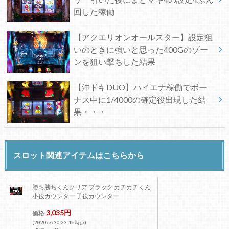
回した稼働
【アクエリオンオールスター】設定狙
いのときに強いと思った400Gのゾー
ンを狙い撃ちした結果
【沖ドキDUO】ハイエナ稼働でボー
ナス中に1/4000の確定役出現した結
果・・・
スロット関連アイテムはこちらから
勝ち勝ちくんクリア ブラック カチカチくん
小役カウンター 子役カウンター
3,035円
価格:
(2020/7/30 23:16時点)