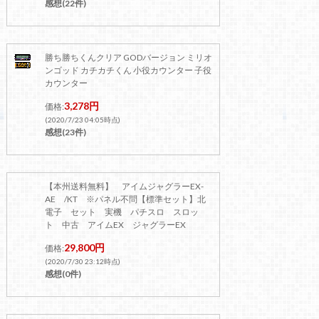
感想(22件)
勝ち勝ちくんクリア GODバージョン ミリオ
ンゴッド カチカチくん 小役カウンター 子役
カウンター
3,278円
価格:
(2020/7/23 04:05時点)
感想(23件)
【本州送料無料】 アイムジャグラーEX-
AE /KT ※パネル不問【標準セット】北
電子 セット 実機 パチスロ スロッ
ト 中古 アイムEX ジャグラーEX
29,800円
価格:
(2020/7/30 23:12時点)
感想(0件)