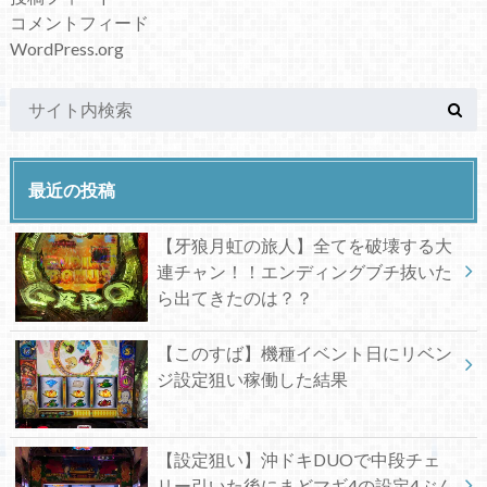
コメントフィード
WordPress.org
最近の投稿
【牙狼月虹の旅人】全てを破壊する大
連チャン！！エンディングブチ抜いた
ら出てきたのは？？
【このすば】機種イベント日にリベン
ジ設定狙い稼働した結果
【設定狙い】沖ドキDUOで中段チェ
リー引いた後にまどマギ4の設定4ぶん