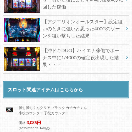
回した稼働
【アクエリオンオールスター】設定狙
いのときに強いと思った400Gのゾー
ンを狙い撃ちした結果
【沖ドキDUO】ハイエナ稼働でボー
ナス中に1/4000の確定役出現した結
果・・・
スロット関連アイテムはこちらから
勝ち勝ちくんクリア ブラック カチカチくん
小役カウンター 子役カウンター
3,035円
価格:
(2020/7/30 23:16時点)