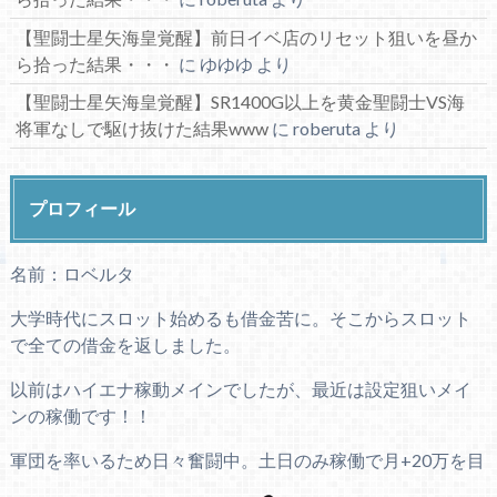
【聖闘士星矢海皇覚醒】前日イベ店のリセット狙いを昼か
ら拾った結果・・・
に
ゆゆゆ
より
【聖闘士星矢海皇覚醒】SR1400G以上を黄金聖闘士VS海
将軍なしで駆け抜けた結果www
に
roberuta
より
プロフィール
名前：ロベルタ
大学時代にスロット始めるも借金苦に。そこからスロット
で全ての借金を返しました。
以前はハイエナ稼動メインでしたが、最近は設定狙いメイ
ンの稼働です！！
軍団を率いるため日々奮闘中。土日のみ稼働で月+20万を目