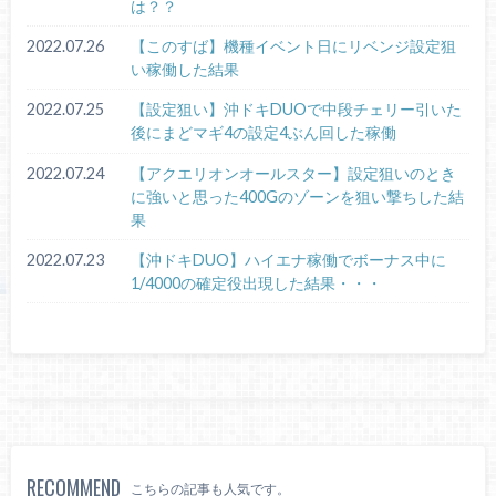
は？？
2022.07.26
【このすば】機種イベント日にリベンジ設定狙
い稼働した結果
2022.07.25
【設定狙い】沖ドキDUOで中段チェリー引いた
後にまどマギ4の設定4ぶん回した稼働
2022.07.24
【アクエリオンオールスター】設定狙いのとき
に強いと思った400Gのゾーンを狙い撃ちした結
果
2022.07.23
【沖ドキDUO】ハイエナ稼働でボーナス中に
1/4000の確定役出現した結果・・・
RECOMMEND
こちらの記事も人気です。