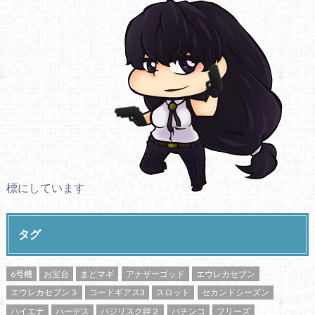
標にしています
タグ
6号機
お宝台
まどマギ
アナザーゴッド
エウレカセブン
エウレカセブン３
コードギアス3
スロット
セカンドシーズン
ハイエナ
ハーデス
バジリスク絆２
パチンコ
フリーズ