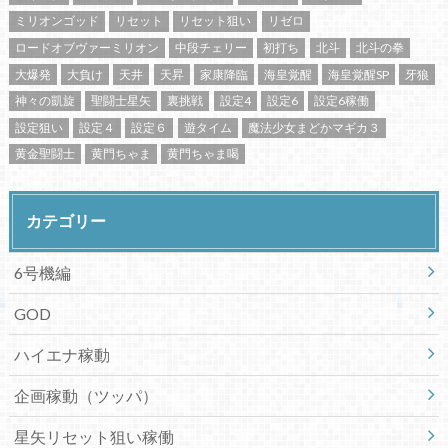
ミリオンゴッド
リセット
リセット狙い
リゼロ
ロードオブヴァーミリオン
中段チェリー
初打ち
北斗
北斗の拳
大爆発
大負け
天井
天昇
家康降臨
海皇覚醒
海皇覚醒SP
牙狼
神々の凱旋
聖闘士星矢
裏挑戦
設定4
設定6
設定6稼働
設定狙い
設定４
設定６
遊タイム
魔法少女まどかマギカ３
黄金聖闘士
黄門ちゃま
黄門ちゃま喝
カテゴリー
6号機編
GOD
ハイエナ稼動
企画稼動（ツッパ）
星矢リセット狙い稼働