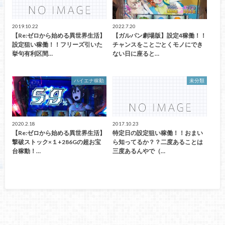
2019.10.22
2022.7.20
【Re:ゼロから始める異世界生活】
【ガルパン劇場版】設定4稼働！！
設定狙い稼働！！フリーズ引いた
チャンスをことごとくモノにでき
挙句有利区間…
ない日に座ると…
ハイエナ稼動
未分類
2020.2.18
2017.10.23
【Re:ゼロから始める異世界生活】
特定日の設定狙い稼働！！おまい
撃破ストック×１+286Gの超お宝
ら知ってるか？？二度あることは
台稼動！…
三度あるんやで（…