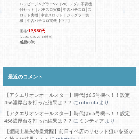
ハッピージャグラーV2（VII）メダル不要機
付セット｜パチスロ実機│中古パチスロ│ス
ロット実機│中古スロット｜ジャグラー実
機｜中古パチスロ実機【中古】
19,980円
価格:
(2020/7/30 23:15時点)
感想(0件)
最近のコメント
【アクエリオンオールスター】時代は6.5号機へ！！設定
456濃厚台を打った結果は？？
に
roberuta
より
【アクエリオンオールスター】時代は6.5号機へ！！設定
456濃厚台を打った結果は？？
に
ミンティア
より
【聖闘士星矢海皇覚醒】前日イベ店のリセット狙いを昼か
ら拾った結果・・・
に
roberuta
より