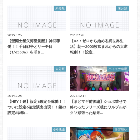
未分類
未分類
2019.5.26
2019.7.28
【聖闘士星矢海皇覚醒】神回稼
【Re：ゼロから始める異世界生
働！！千日戦争とリーチ目
活】朝一2000枚飲まれからの大逆
（1/65536）を叩き…
転劇！！設定…
未分類
ハイエナ稼動
2019.2.25
2021.12.14
【HEY！鏡】設定6確定台稼働！！
【まどマギ前後編】ショボ乗せで
ついに設定6確定演出出現！！鏡の
終わったフリーズ後にワルプルが
設定6挙動…
クソ頑張った結果…
6号機編
設定狙い