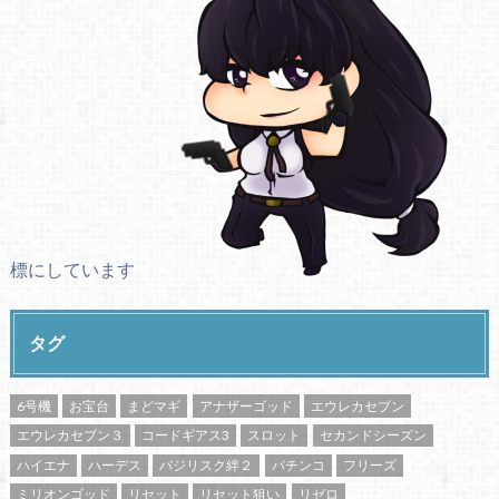
標にしています
タグ
6号機
お宝台
まどマギ
アナザーゴッド
エウレカセブン
エウレカセブン３
コードギアス3
スロット
セカンドシーズン
ハイエナ
ハーデス
バジリスク絆２
パチンコ
フリーズ
ミリオンゴッド
リセット
リセット狙い
リゼロ