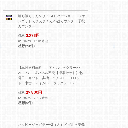
勝ち勝ちくんクリア GODバージョン ミリオ
ンゴッド カチカチくん 小役カウンター 子役
カウンター
3,278円
価格:
(2020/7/23 04:05時点)
感想(23件)
【本州送料無料】 アイムジャグラーEX-
AE /KT ※パネル不問【標準セット】北
電子 セット 実機 パチスロ スロッ
ト 中古 アイムEX ジャグラーEX
29,800円
価格:
(2020/7/30 23:12時点)
感想(0件)
ハッピージャグラーV2（VII）メダル不要機