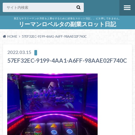
貧乏なサラリーマンが月収を上乗せするために頑張るスロット日記。。ビタ押しできません。
リーマンロベルタの副業スロット日記
HOME
57EF32EC-9199-4AA1-A6FF-98AAE02F740C
2022.03.15
57EF32EC-9199-4AA1-A6FF-98AAE02F740C