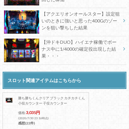
【アクエリオンオールスター】設定狙
いのときに強いと思った400Gのゾー
ンを狙い撃ちした結果
【沖ドキDUO】ハイエナ稼働でボー
ナス中に1/4000の確定役出現した結
果・・・
スロット関連アイテムはこちらから
勝ち勝ちくんクリア ブラック カチカチくん
小役カウンター 子役カウンター
3,035円
価格:
(2020/7/30 23:16時点)
感想(22件)