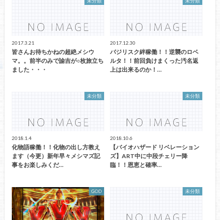
未分類
未分類
2017.3.21
2017.12.30
皆さんお待ちかねの超絶メシウ
バジリスク絆稼働！！逆襲のロベ
マ。。前半のみで諭吉が○枚旅立ち
ルタ！！前回負けまくった汚名返
ました・・・
上は出来るのか！…
未分類
未分類
2018.1.4
2018.10.6
化物語稼働！！化物の出し方教え
【バイオハザード リベレーション
ます（今更）新年早々メシマズ記
ズ】ART中に中段チェリー降
事をお楽しみくだ…
臨！！恩恵と確率…
GOD
未分類