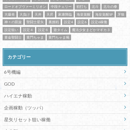
ロードオブヴァーミリオン
中段チェリー
初打ち
北斗
北斗の拳
大爆発
大負け
天井
天昇
家康降臨
海皇覚醒
海皇覚醒SP
牙狼
神々の凱旋
聖闘士星矢
裏挑戦
設定4
設定6
設定6稼働
設定狙い
設定４
設定６
遊タイム
魔法少女まどかマギカ３
黄金聖闘士
黄門ちゃま
黄門ちゃま喝
カテゴリー
6号機編
GOD
ハイエナ稼動
企画稼動（ツッパ）
星矢リセット狙い稼働