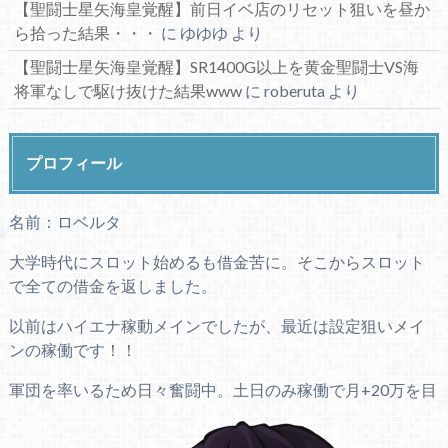
【聖闘士星矢海皇覚醒】前日イベ店のリセット狙いを昼か
ら拾った結果・・・
に
ゆゆゆ
より
【聖闘士星矢海皇覚醒】SR1400G以上を黄金聖闘士VS海
将軍なしで駆け抜けた結果www
に
roberuta
より
プロフィール
名前：ロベルタ
大学時代にスロット始めるも借金苦に。そこからスロット
で全ての借金を返しました。
以前はハイエナ稼動メインでしたが、最近は設定狙いメイ
ンの稼働です！！
軍団を率いるため日々奮闘中。土日のみ稼働で月+20万を目