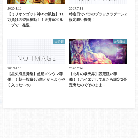
2020.1.16
2017.7.11
【ミリオンゴッド神々の凱旋】11
特定日でバラのブラックラグーン2
万負けの翌日稼動！！天井80%ル
設定狙い稼働！
ープで一発逆…
未分類
6号機編
2019.4.10
2020.2.26
【星矢海皇覚醒】超絶メシウマ稼
【北斗の拳天昇】設定狙い稼
働！！朝一投資6万超えからようや
働！！ハイエナしてみたら設定2否
く入ったSRの…
定出たのでそのまま…