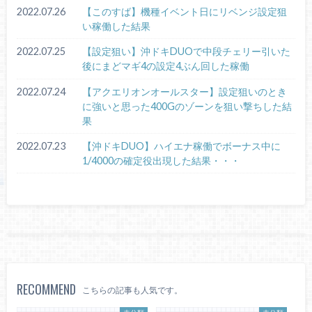
2022.07.26
【このすば】機種イベント日にリベンジ設定狙
い稼働した結果
2022.07.25
【設定狙い】沖ドキDUOで中段チェリー引いた
後にまどマギ4の設定4ぶん回した稼働
2022.07.24
【アクエリオンオールスター】設定狙いのとき
に強いと思った400Gのゾーンを狙い撃ちした結
果
2022.07.23
【沖ドキDUO】ハイエナ稼働でボーナス中に
1/4000の確定役出現した結果・・・
RECOMMEND
こちらの記事も人気です。