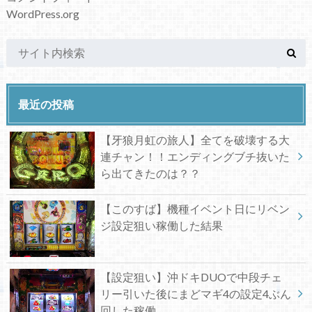
WordPress.org
最近の投稿
【牙狼月虹の旅人】全てを破壊する大
連チャン！！エンディングブチ抜いた
ら出てきたのは？？
【このすば】機種イベント日にリベン
ジ設定狙い稼働した結果
【設定狙い】沖ドキDUOで中段チェ
リー引いた後にまどマギ4の設定4ぶん
回した稼働