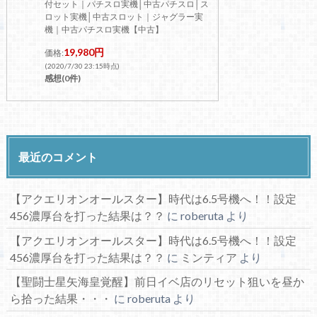
付セット｜パチスロ実機│中古パチスロ│ス
ロット実機│中古スロット｜ジャグラー実
機｜中古パチスロ実機【中古】
19,980円
価格:
(2020/7/30 23:15時点)
感想(0件)
最近のコメント
【アクエリオンオールスター】時代は6.5号機へ！！設定
456濃厚台を打った結果は？？
に
roberuta
より
【アクエリオンオールスター】時代は6.5号機へ！！設定
456濃厚台を打った結果は？？
に
ミンティア
より
【聖闘士星矢海皇覚醒】前日イベ店のリセット狙いを昼か
ら拾った結果・・・
に
roberuta
より