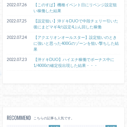
2022.07.26
【このすば】機種イベント日にリベンジ設定狙
い稼働した結果
2022.07.25
【設定狙い】沖ドキDUOで中段チェリー引いた
後にまどマギ4の設定4ぶん回した稼働
2022.07.24
【アクエリオンオールスター】設定狙いのとき
に強いと思った400Gのゾーンを狙い撃ちした結
果
2022.07.23
【沖ドキDUO】ハイエナ稼働でボーナス中に
1/4000の確定役出現した結果・・・
RECOMMEND
こちらの記事も人気です。