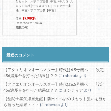
付セット｜パチスロ実機│中古パチスロ│ス
ロット実機│中古スロット｜ジャグラー実
機｜中古パチスロ実機【中古】
19,980円
価格:
(2020/7/30 23:15時点)
感想(0件)
最近のコメント
【アクエリオンオールスター】時代は6.5号機へ！！設定
456濃厚台を打った結果は？？
に
roberuta
より
【アクエリオンオールスター】時代は6.5号機へ！！設定
456濃厚台を打った結果は？？
に
ミンティア
より
【聖闘士星矢海皇覚醒】前日イベ店のリセット狙いを昼か
ら拾った結果・・・
に
roberuta
より