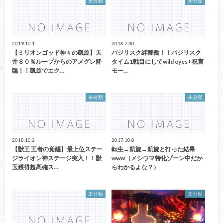
未分類
未分類
2019.10.1
2018.7.30
【ミリオンゴッド神々の凱旋】天
バジリスク絆稼働！！バジリスク
井８０％ループからのアメグレ降
タイム1戦目にしてwild eyes+祝言
臨！！凱旋でエク…
モー…
未分類
未分類
2018.10.2
2017.10.8
【獣王 王者の覚醒】最上位ステー
転生→凱旋→凱旋と打った結果
ジライオン神ステージ突入！！獣
www（メシウマ特化ゾーン中だか
玉獲得超高確ス…
らわかるよな？）
未分類
未分類