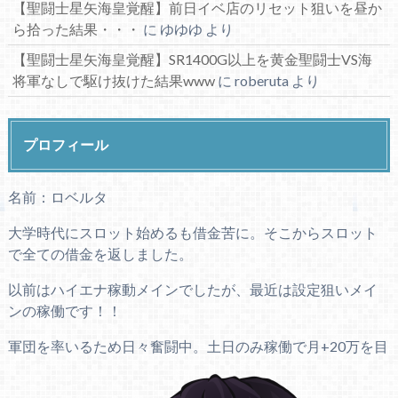
【聖闘士星矢海皇覚醒】前日イベ店のリセット狙いを昼か
ら拾った結果・・・
に
ゆゆゆ
より
【聖闘士星矢海皇覚醒】SR1400G以上を黄金聖闘士VS海
将軍なしで駆け抜けた結果www
に
roberuta
より
プロフィール
名前：ロベルタ
大学時代にスロット始めるも借金苦に。そこからスロット
で全ての借金を返しました。
以前はハイエナ稼動メインでしたが、最近は設定狙いメイ
ンの稼働です！！
軍団を率いるため日々奮闘中。土日のみ稼働で月+20万を目