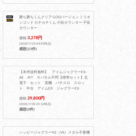
勝ち勝ちくんクリア GODバージョン ミリオ
ンゴッド カチカチくん 小役カウンター 子役
カウンター
3,278円
価格:
(2020/7/23 04:05時点)
感想(23件)
【本州送料無料】 アイムジャグラーEX-
AE /KT ※パネル不問【標準セット】北
電子 セット 実機 パチスロ スロッ
ト 中古 アイムEX ジャグラーEX
29,800円
価格:
(2020/7/30 23:12時点)
感想(0件)
ハッピージャグラーV2（VII）メダル不要機