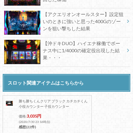
【アクエリオンオールスター】設定狙
いのときに強いと思った400Gのゾー
ンを狙い撃ちした結果
【沖ドキDUO】ハイエナ稼働でボー
ナス中に1/4000の確定役出現した結
果・・・
スロット関連アイテムはこちらから
勝ち勝ちくんクリア ブラック カチカチくん
小役カウンター 子役カウンター
3,035円
価格:
(2020/7/30 23:16時点)
感想(22件)