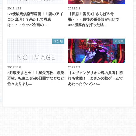
2018.1.22
2022.2.1
G1優駿馬倶楽部稼働！！謎のアイ
【押忍！番長3】さらば５号
コン出現！？果たして恩恵
機・・・最後の番長設定狙いで
は・・・ツッパ企画の…
456濃厚台を打った結…
未分類
未分類
2017.11.8
2022.2.7
8月収支まとめ！！星矢万枚、凱旋
【エヴァンゲリオン魂の共鳴】初
万枚、転生こぜ6終日回すなどなど
打ち稼働！！まさかの数ゲームで
色々ありまし…
あたったウハウハ…