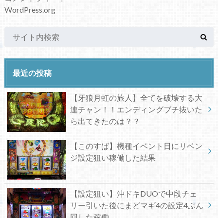
WordPress.org
最近の投稿
【牙狼月虹の旅人】全てを破壊する大
連チャン！！エンディングブチ抜いた
ら出てきたのは？？
【このすば】機種イベント日にリベン
ジ設定狙い稼働した結果
【設定狙い】沖ドキDUOで中段チェ
リー引いた後にまどマギ4の設定4ぶん
回した稼働