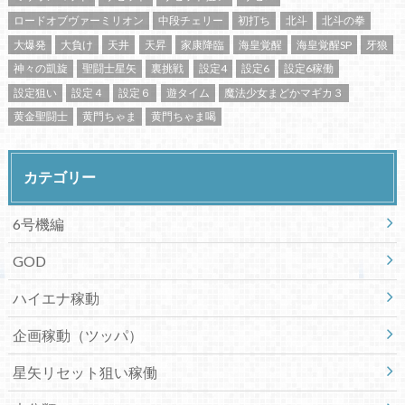
ロードオブヴァーミリオン
中段チェリー
初打ち
北斗
北斗の拳
大爆発
大負け
天井
天昇
家康降臨
海皇覚醒
海皇覚醒SP
牙狼
神々の凱旋
聖闘士星矢
裏挑戦
設定4
設定6
設定6稼働
設定狙い
設定４
設定６
遊タイム
魔法少女まどかマギカ３
黄金聖闘士
黄門ちゃま
黄門ちゃま喝
カテゴリー
6号機編
GOD
ハイエナ稼動
企画稼動（ツッパ）
星矢リセット狙い稼働