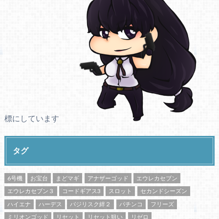
標にしています
タグ
6号機
お宝台
まどマギ
アナザーゴッド
エウレカセブン
エウレカセブン３
コードギアス3
スロット
セカンドシーズン
ハイエナ
ハーデス
バジリスク絆２
パチンコ
フリーズ
ミリオンゴッド
リセット
リセット狙い
リゼロ