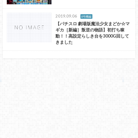
2019.09.06
6号機編
【パチスロ 劇場版魔法少女まどか☆マ
ギカ［新編］叛逆の物語】初打ち稼
動！！高設定らしき台を3000G回して
きました