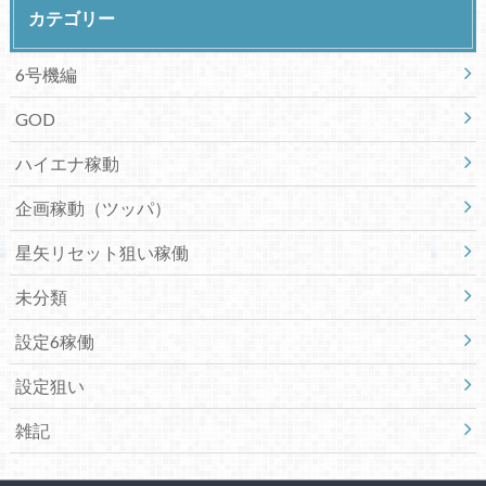
カテゴリー
6号機編
GOD
ハイエナ稼動
企画稼動（ツッパ）
星矢リセット狙い稼働
未分類
設定6稼働
設定狙い
雑記