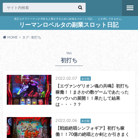
貧乏なサラリーマンが月収を上乗せするために頑張るスロット日記。。ビタ押しできません。
リーマンロベルタの副業スロット日記
HOME
タグ : 初打ち
TAG
初打ち
2022.02.07
未分類
【エヴァンゲリオン魂の共鳴】初打ち
稼働！！まさかの数ゲームであたった
ウハウハの展開！！果たして結果
は・・・？？
2022.02.06
未分類
【戦姫絶唱シンフォギア】初打ち稼
働！！70億の絶唱とか剣とか引きまく