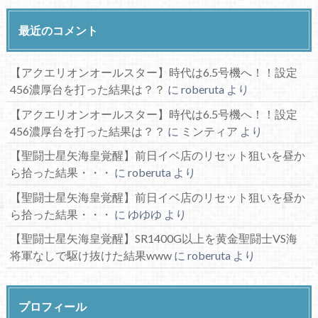
最近のコメント
【アクエリオンオールスター】時代は6.5号機へ！！設定
456濃厚台を打った結果は？？
に
roberuta
より
【アクエリオンオールスター】時代は6.5号機へ！！設定
456濃厚台を打った結果は？？
に
ミンティア
より
【聖闘士星矢海皇覚醒】前日イベ店のリセット狙いを昼か
ら拾った結果・・・
に
roberuta
より
【聖闘士星矢海皇覚醒】前日イベ店のリセット狙いを昼か
ら拾った結果・・・
に
ゆゆゆ
より
【聖闘士星矢海皇覚醒】SR1400G以上を黄金聖闘士VS海
将軍なしで駆け抜けた結果www
に
roberuta
より
プロフィール