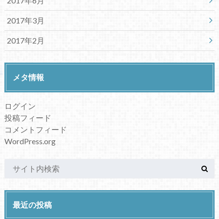
2017年6月
2017年3月
2017年2月
メタ情報
ログイン
投稿フィード
コメントフィード
WordPress.org
最近の投稿