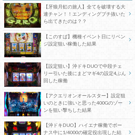
【牙狼月虹の旅人】全てを破壊する大
連チャン！！エンディングブチ抜いた
ら出てきたのは？？
【このすば】機種イベント日にリベン
ジ設定狙い稼働した結果
【設定狙い】沖ドキDUOで中段チェ
リー引いた後にまどマギ4の設定4ぶん
回した稼働
【アクエリオンオールスター】設定狙
いのときに強いと思った400Gのゾー
ンを狙い撃ちした結果
【沖ドキDUO】ハイエナ稼働でボー
ナス中に1/4000の確定役出現した結