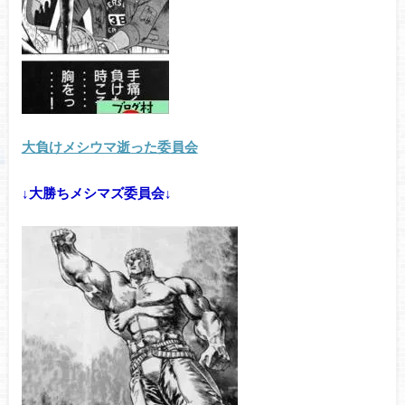
大負けメシウマ逝った委員会
↓大勝ちメシマズ委員会↓