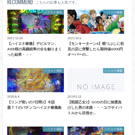
RECOMMEND
こちらの記事も人気です。
ハイエナ稼動
ハイエナ稼動
2021.12.26
2021.10.6
【ハイエナ稼働】デビルマン、
【モンキーターン4】暇つぶしに初
AKB桜の高継続率の台を触りまく
見の店に突撃したら期待値6000円
った結果・・・
オーバーの…
ハイエナ稼動
ハイエナ稼動
2020.8.4
2019.5.12
【リング呪いの7日間2】今話
【戦国乙女2】GODの日に抽選負
題？？のパチンコハイエナ稼働集
けした男の末路・・・ユウサイバ
トルから目指せ…
ハイエナ稼動
ハイエナ稼動