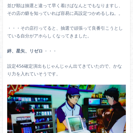
並び順は抽選と違って早く着けばなんとでもなりますし、
その店の癖を知っていれば容易に高設定つかめるしね。。
・・・その店行ってると、抽選で頑張って良番引こうとし
ている自分がアホらしくなってきました。
絆、星矢、リゼロ
・・・
設定456確定演出もじゃんじゃん出てきていたので、かな
り力を入れていそうです。