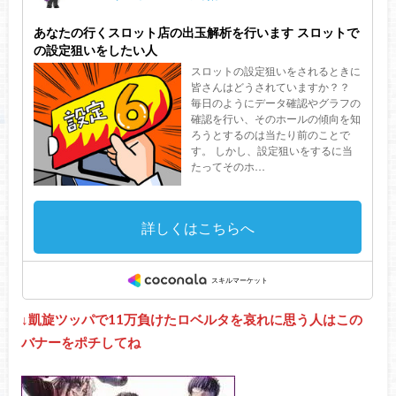
↓凱旋ツッパで11万負けたロベルタを哀れに思う人はこの
バナーをポチしてね