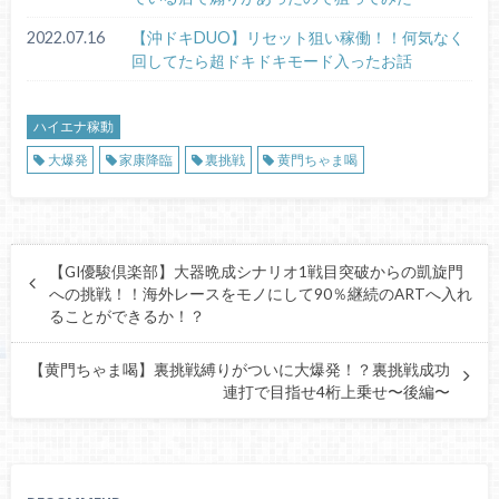
2022.07.16
【沖ドキDUO】リセット狙い稼働！！何気なく
回してたら超ドキドキモード入ったお話
ハイエナ稼動
大爆発
家康降臨
裏挑戦
黄門ちゃま喝
【GI優駿倶楽部】大器晩成シナリオ1戦目突破からの凱旋門
への挑戦！！海外レースをモノにして90％継続のARTへ入れ
ることができるか！？
【黄門ちゃま喝】裏挑戦縛りがついに大爆発！？裏挑戦成功
連打で目指せ4桁上乗せ〜後編〜