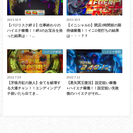
2021.10.9
2021.10.5
【バジリスク絆２】仕事終わりの
【イニシャルD】閉店2時間前の期
ハイエナ稼働！！絆2のお宝台を拾
待値稼働！！イニD初打ちの結果
った結果は・・…
は・・・？？
ハイエナ稼動
ハイエナ稼動
2022.7.29
2022.7.11
【牙狼月虹の旅人】全てを破壊す
【星矢冥王復活】設定狙い稼働
る大連チャン！！エンディングブ
+ハイエナ稼働！！設定狙い失敗
チ抜いたら出てき…
後のハイエナがそれ…