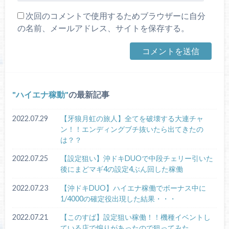
次回のコメントで使用するためブラウザーに自分
の名前、メールアドレス、サイトを保存する。
ハイエナ稼動
の最新記事
2022.07.29
【牙狼月虹の旅人】全てを破壊する大連チャ
ン！！エンディングブチ抜いたら出てきたの
は？？
2022.07.25
【設定狙い】沖ドキDUOで中段チェリー引いた
後にまどマギ4の設定4ぶん回した稼働
2022.07.23
【沖ドキDUO】ハイエナ稼働でボーナス中に
1/4000の確定役出現した結果・・・
2022.07.21
【このすば】設定狙い稼働！！機種イベントし
ている店で煽りがあったので狙ってみた