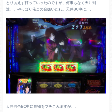
とりあえず打っていったのですが、何事もなく天井到
達。。やっぱり俺この台嫌いだわ。天井BC中に、、
天井同色BC中に巻物をブチこみますが、、