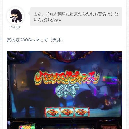
まあ、それが簡単に出来たらだれも苦労はしな
いんだけどねｗ
ロベルタ
案の定280Gハマって（天井）