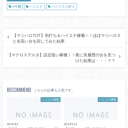
6号機
ハイエナ
バジリスク絆２
【マジハロTOT】初打ち＆ハイエナ稼働！！ほぼマジハロ５
と名高い台を回してみた結果
【マクロスデルタ】設定狙い稼働！！夜に良履歴の台を見つ
けた結果は・・・？？
RECOMMEND
こちらの記事も人気です。
ハイエナ稼動
ハイエナ稼動
2019.9.2
2019.5.21