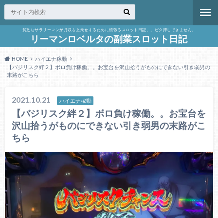
貧乏なサラリーマンが月収を上乗せするために頑張るスロット日記。。ビタ押しできません。
リーマンロベルタの副業スロット日記
HOME
ハイエナ稼動
【バジリスク絆２】ボロ負け稼働。。お宝台を沢山拾うがものにできない引き弱男の
末路がこちら
2021.10.21
ハイエナ稼動
【バジリスク絆２】ボロ負け稼働。。お宝台を
沢山拾うがものにできない引き弱男の末路がこ
ちら