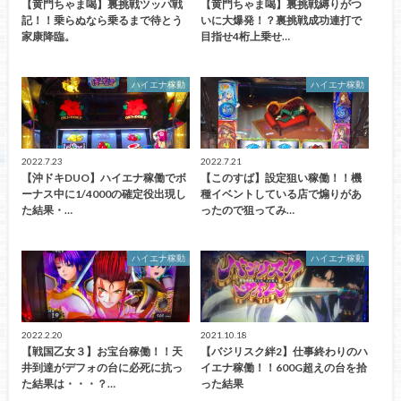
【黄門ちゃま喝】裏挑戦ツッパ戦
【黄門ちゃま喝】裏挑戦縛りがつ
記！！乗らぬなら乗るまで待とう
いに大爆発！？裏挑戦成功連打で
家康降臨。
目指せ4桁上乗せ…
ハイエナ稼動
ハイエナ稼動
2022.7.23
2022.7.21
【沖ドキDUO】ハイエナ稼働でボ
【このすば】設定狙い稼働！！機
ーナス中に1/4000の確定役出現し
種イベントしている店で煽りがあ
た結果・…
ったので狙ってみ…
ハイエナ稼動
ハイエナ稼動
2022.2.20
2021.10.18
【戦国乙女３】お宝台稼働！！天
【バジリスク絆2】仕事終わりのハ
井到達がデフォの台に必死に抗っ
イエナ稼働！！600G超えの台を拾
た結果は・・・？…
った結果