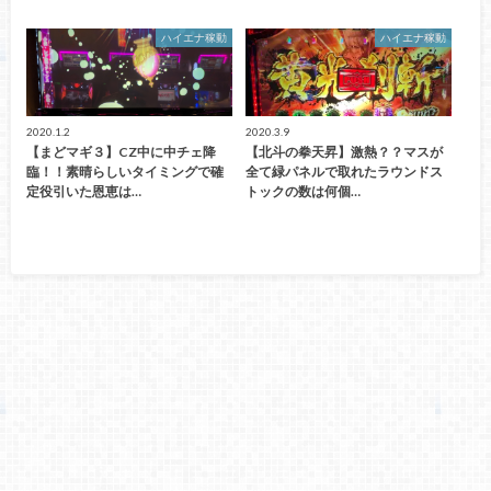
ハイエナ稼動
ハイエナ稼動
2020.1.2
2020.3.9
【まどマギ３】CZ中に中チェ降
【北斗の拳天昇】激熱？？マスが
臨！！素晴らしいタイミングで確
全て緑パネルで取れたラウンドス
定役引いた恩恵は…
トックの数は何個…