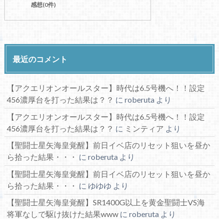
感想(0件)
最近のコメント
【アクエリオンオールスター】時代は6.5号機へ！！設定
456濃厚台を打った結果は？？
に
roberuta
より
【アクエリオンオールスター】時代は6.5号機へ！！設定
456濃厚台を打った結果は？？
に
ミンティア
より
【聖闘士星矢海皇覚醒】前日イベ店のリセット狙いを昼か
ら拾った結果・・・
に
roberuta
より
【聖闘士星矢海皇覚醒】前日イベ店のリセット狙いを昼か
ら拾った結果・・・
に
ゆゆゆ
より
【聖闘士星矢海皇覚醒】SR1400G以上を黄金聖闘士VS海
将軍なしで駆け抜けた結果www
に
roberuta
より