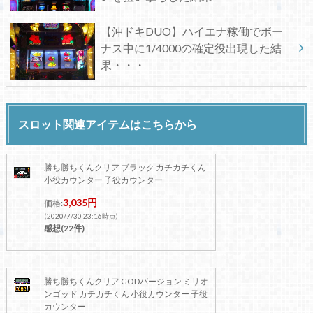
【沖ドキDUO】ハイエナ稼働でボー
ナス中に1/4000の確定役出現した結
果・・・
スロット関連アイテムはこちらから
勝ち勝ちくんクリア ブラック カチカチくん
小役カウンター 子役カウンター
3,035円
価格:
(2020/7/30 23:16時点)
感想(22件)
勝ち勝ちくんクリア GODバージョン ミリオ
ンゴッド カチカチくん 小役カウンター 子役
カウンター