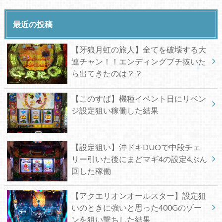
最近の投稿
【牙狼月虹の旅人】全てを破壊する大
連チャン！！エンディングブチ抜いた
ら出てきたのは？？
【このすば】機種イベント日にリベン
ジ設定狙い稼働した結果
【設定狙い】沖ドキDUOで中段チェ
リー引いた後にまどマギ4の設定4ぶん
回した稼働
【アクエリオンオールスター】設定狙
いのときに強いと思った400Gのゾー
ンを狙い撃ちした結果