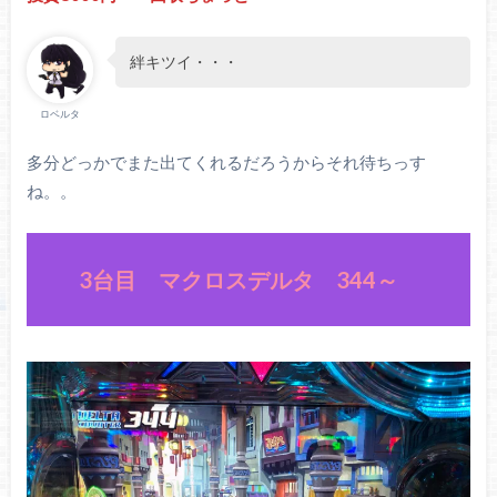
絆キツイ・・・
ロベルタ
多分どっかでまた出てくれるだろうからそれ待ちっす
ね。。
3台目 マクロスデルタ 344～