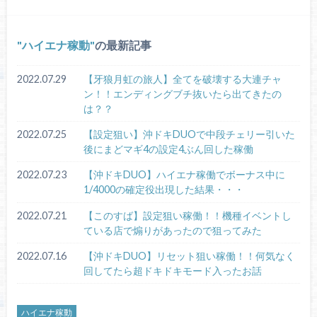
ハイエナ稼動
の最新記事
2022.07.29
【牙狼月虹の旅人】全てを破壊する大連チャ
ン！！エンディングブチ抜いたら出てきたの
は？？
2022.07.25
【設定狙い】沖ドキDUOで中段チェリー引いた
後にまどマギ4の設定4ぶん回した稼働
2022.07.23
【沖ドキDUO】ハイエナ稼働でボーナス中に
1/4000の確定役出現した結果・・・
2022.07.21
【このすば】設定狙い稼働！！機種イベントし
ている店で煽りがあったので狙ってみた
2022.07.16
【沖ドキDUO】リセット狙い稼働！！何気なく
回してたら超ドキドキモード入ったお話
ハイエナ稼動