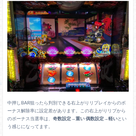
中押しBAR狙ったら判別できる右上がりリプレイからのボ
ーナス解除率に設定差があります。この右上がりリプから
のボーナス当選率は、
奇数設定→重い 偶数設定→軽い
とい
う感じになってます。