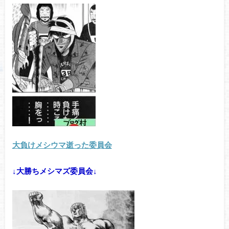
大負けメシウマ逝った委員会
↓大勝ちメシマズ委員会↓