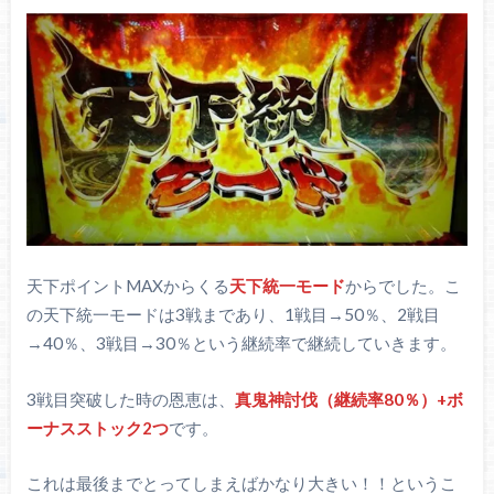
天下ポイントMAXからくる
天下統一モード
からでした。こ
の天下統一モードは3戦まであり、1戦目→50％、2戦目
→40％、3戦目→30％という継続率で継続していきます。
3戦目突破した時の恩恵は、
真鬼神討伐（継続率80％）+ボ
ーナスストック2つ
です。
これは最後までとってしまえばかなり大きい！！というこ