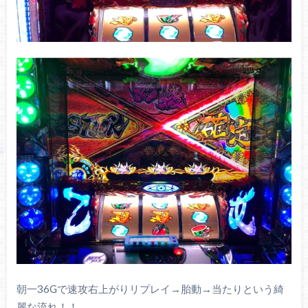
朝一36Gで速攻右上がりリプレイ→胎動→当たりという綺
麗な流れ！！