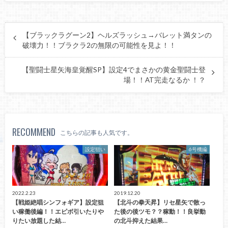
【ブラックラグーン2】ヘルズラッシュ→バレット満タンの
破壊力！！ブラクラ2の無限の可能性を見よ！！
【聖闘士星矢海皇覚醒SP】設定4でまさかの黄金聖闘士登
場！！AT完走なるか ！？
RECOMMEND
こちらの記事も人気です。
設定狙い
6号機編
2022.2.23
2019.12.20
【戦姫絶唱シンフォギア】設定狙
【北斗の拳天昇】リセ星矢で散っ
い稼働後編！！エピボ引いたりや
た後の後ツモ？？稼動！！良挙動
りたい放題した結…
の北斗抑えた結果…