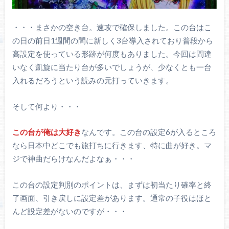
・・・まさかの空き台。速攻で確保しました。この台はこ
の日の前日1週間の間に新しく3台導入されており普段から
高設定を使っている形跡が何度もありました。今回は間違
いなく凱旋に当たり台が多いでしょうが、少なくとも一台
入れるだろうという読みの元打っていきます。
そして何より・・・
この台が俺は大好き
なんです。この台の設定6が入るところ
なら日本中どこでも旅打ちに行きます、特に曲が好き。マ
ジで神曲だらけなんだよなぁ・・・
この台の設定判別のポイントは、まずは初当たり確率と終
了画面、引き戻しに設定差があります。通常の子役はほと
んど設定差がないのですが・・・