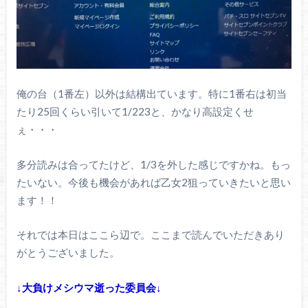
俺の台（1番左）以外は結構出ています。特に1番右は初当
たり25回くらい引いて1/223と、かなり高設定くせ
ぇ・・・
多分読みは合ってたけど、1/3を外した感じですかね。もっ
たいない。今後も機会があれば乙女2狙っていきたいと思い
ます！！
それでは本日はここら辺で。ここまで読んでいただきあり
がとうございました。
↓大負けメシウマ逝った委員会↓