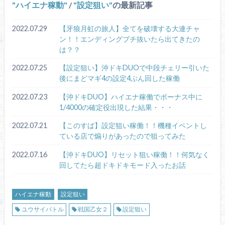
ハイエナ稼動
/
設定狙い
の最新記事
2022.07.29
【牙狼月虹の旅人】全てを破壊する大連チャ
ン！！エンディングブチ抜いたら出てきたの
は？？
2022.07.25
【設定狙い】沖ドキDUOで中段チェリー引いた
後にまどマギ4の設定4ぶん回した稼働
2022.07.23
【沖ドキDUO】ハイエナ稼働でボーナス中に
1/4000の確定役出現した結果・・・
2022.07.21
【このすば】設定狙い稼働！！機種イベントし
ている店で煽りがあったので狙ってみた
2022.07.16
【沖ドキDUO】リセット狙い稼働！！何気なく
回してたら超ドキドキモード入ったお話
ハイエナ稼動
設定狙い
ユウサイバトル
戦国乙女２
設定狙い