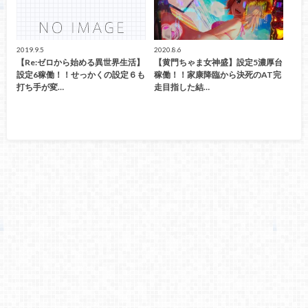
2019.9.5
2020.8.6
【Re:ゼロから始める異世界生活】
【黄門ちゃま女神盛】設定5濃厚台
設定6稼働！！せっかくの設定６も
稼働！！家康降臨から決死のAT完
打ち手が変…
走目指した結…