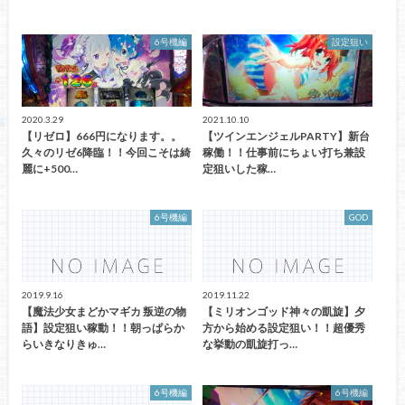
6号機編
設定狙い
2020.3.29
2021.10.10
【リゼロ】666円になります。。
【ツインエンジェルPARTY】新台
久々のリゼ6降臨！！今回こそは綺
稼働！！仕事前にちょい打ち兼設
麗に+500…
定狙いした稼…
6号機編
GOD
2019.9.16
2019.11.22
【魔法少女まどかマギカ 叛逆の物
【ミリオンゴッド神々の凱旋】夕
語】設定狙い稼動！！朝っぱらか
方から始める設定狙い！！超優秀
らいきなりきゅ…
な挙動の凱旋打っ…
6号機編
6号機編