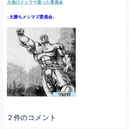
大負けメシウマ逝った委員会
↓大勝ちメシマズ委員会↓
2
件のコメント