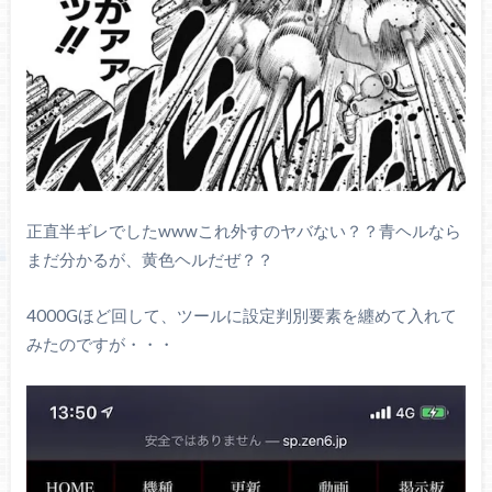
正直半ギレでしたwwwこれ外すのヤバない？？青ヘルなら
まだ分かるが、黄色ヘルだぜ？？
4000Gほど回して、ツールに設定判別要素を纏めて入れて
みたのですが・・・