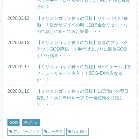
ペラーモードロベルタが行く5号機ぶっ壊し稼働
その２
2020.03.12
【ミリオンゴッド神々の凱旋】リセット狙い稼
働！！店がサブイベの時にほぼ全台リセットな
ので試しに狙ってみた結果・・・
2020.02.13
【ミリオンゴッド神々の凱旋】歓喜のブラック
アウトGOD降臨！！半年以上ぶりに凱旋GOD
引いた結果・・・
2020.01.17
【ミリオンゴッド神々の凱旋】SGG1ゲーム目で
メデューサモード突入！！SGG-EX突入なる
か！？
2020.01.16
【ミリオンゴッド神々の凱旋】11万負けの翌日
稼動！！天井80%ループで一発逆転を目指し
て・・・
GOD
設定狙い
アナザーゴッド
ハーデス
設定狙い