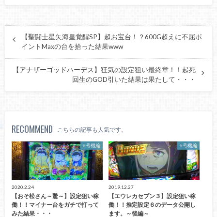
【聖闘士星矢海皇覚醒SP】超お宝台！？600G超えに不屈ポ
イントMaxの台を拾った結果www
【アナザーゴッドハーデス】狂気の設定狙い最終章！！起死
回生のGOD引いた結果は果たして・・・
RECOMMEND
こちらの記事も人気です。
6号機編
6号機編
2020.2.24
2019.12.27
【おそ松さん～驚～】設定狙い稼
【エウレカセブン３】設定狙い稼
働！！マイナー台をガチで打って
働！！推定設定６のデータ公開し
みた結果・・・
ます。～後編～