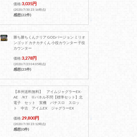
3,035円
価格:
(2020/7/30 23:16時点)
感想(22件)
勝ち勝ちくんクリア GODバージョン ミリオ
ンゴッド カチカチくん 小役カウンター 子役
カウンター
3,278円
価格:
(2020/7/23 04:05時点)
感想(23件)
【本州送料無料】 アイムジャグラーEX-
AE /KT ※パネル不問【標準セット】北
電子 セット 実機 パチスロ スロッ
ト 中古 アイムEX ジャグラーEX
29,800円
価格:
(2020/7/30 23:12時点)
感想(0件)