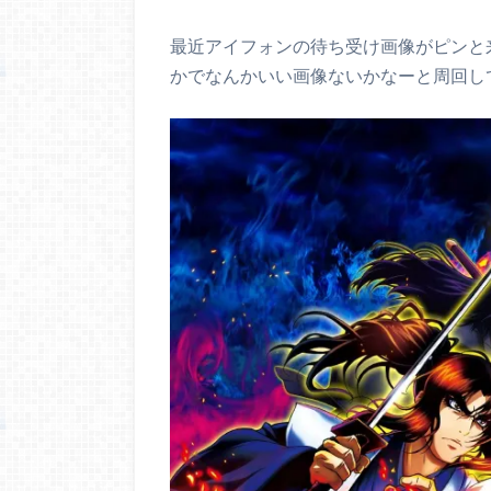
最近アイフォンの待ち受け画像がピンと
かでなんかいい画像ないかなーと周回し