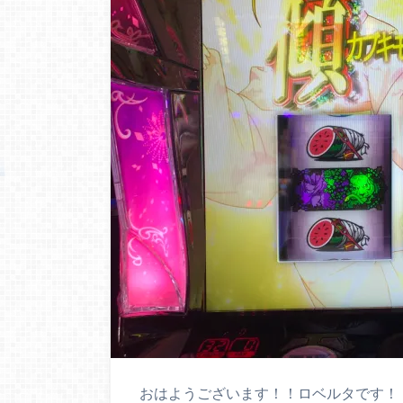
おはようございます！！ロベルタです！