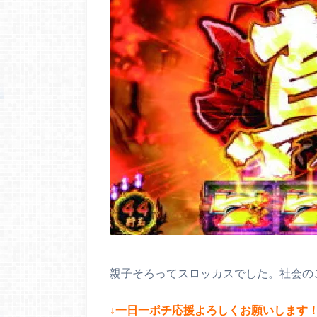
親子そろってスロッカスでした。社会の
↓一日一ポチ応援よろしくお願いします