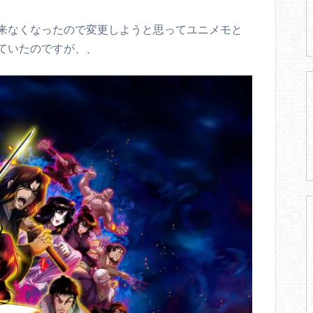
来なくなったので変更しようと思ってユニメモと
ていたのですが、、