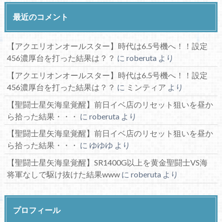
最近のコメント
【アクエリオンオールスター】時代は6.5号機へ！！設定
456濃厚台を打った結果は？？
に
roberuta
より
【アクエリオンオールスター】時代は6.5号機へ！！設定
456濃厚台を打った結果は？？
に
ミンティア
より
【聖闘士星矢海皇覚醒】前日イベ店のリセット狙いを昼か
ら拾った結果・・・
に
roberuta
より
【聖闘士星矢海皇覚醒】前日イベ店のリセット狙いを昼か
ら拾った結果・・・
に
ゆゆゆ
より
【聖闘士星矢海皇覚醒】SR1400G以上を黄金聖闘士VS海
将軍なしで駆け抜けた結果www
に
roberuta
より
プロフィール