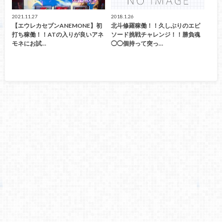
2021.11.27
2018.1.26
【エウレカセブンANEMONE】初
北斗修羅稼働！！久しぶりのエピ
打ち稼働！！ATの入りが良いアネ
ソード挑戦チャレンジ！！勝負魂
モネにお試…
◯◯個持って突っ…