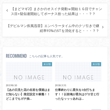
【まどマギ2】まさかのオスイチ発動ｗ開始１Ｇ目でチャン
ス目+疑似連開始してボーナス拾った結果は・・・？？
【デビルマン疾風迅雷】エンペラータイム中のクソ引きで継
続率93%のSTを消化すると・・・？？
RECOMMEND
こちらの記事も人気です。
未分類
未分類
2019.8.10
2018.3.31
【あの日見た花の名前を僕達はま
仕事終わりに星矢を3台打ちま
だ知らない】推定設定６稼働！！
す！！以前俺が星矢はゲロ甘と行
どこまでもガチ抽…
ったなッッッあれは…