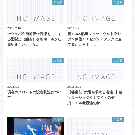
未分類
未分類
2018.2.10
2018.7.25
〜ツッパ企画前夜〜苦楽を共にす
祝）300記事ッッッ！ウルトラセ
る聖闘士（諭吉）を各ホールから
ブン稼働！！セブンアタックに全
集めました。。A…
てをかけろ！！…
未分類
未分類
2018.1.5
2018.8.26
現在のスロットの設定状況につい
【秘宝伝−太陽を求める者達−】秘
て
宝ラッシュダイナマイトの実
力！！本機最強の特…
未分類
未分類