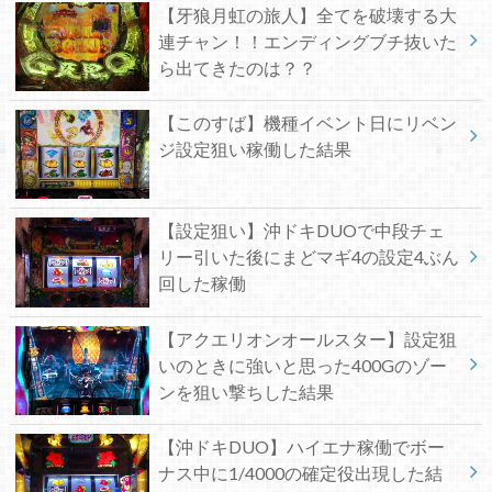
【牙狼月虹の旅人】全てを破壊する大
連チャン！！エンディングブチ抜いた
ら出てきたのは？？
【このすば】機種イベント日にリベン
ジ設定狙い稼働した結果
【設定狙い】沖ドキDUOで中段チェ
リー引いた後にまどマギ4の設定4ぶん
回した稼働
【アクエリオンオールスター】設定狙
いのときに強いと思った400Gのゾー
ンを狙い撃ちした結果
【沖ドキDUO】ハイエナ稼働でボー
ナス中に1/4000の確定役出現した結