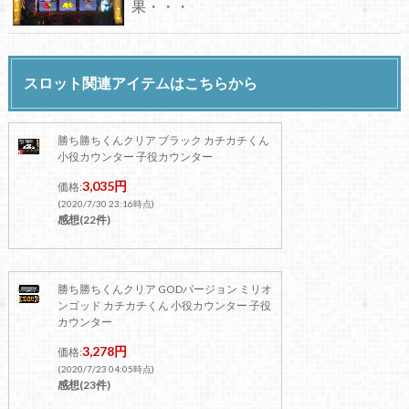
果・・・
スロット関連アイテムはこちらから
勝ち勝ちくんクリア ブラック カチカチくん
小役カウンター 子役カウンター
3,035円
価格:
(2020/7/30 23:16時点)
感想(22件)
勝ち勝ちくんクリア GODバージョン ミリオ
ンゴッド カチカチくん 小役カウンター 子役
カウンター
3,278円
価格:
(2020/7/23 04:05時点)
感想(23件)