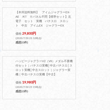
【本州送料無料】 アイムジャグラーEX-
AE /KT ※パネル不問【標準セット】北
電子 セット 実機 パチスロ スロッ
ト 中古 アイムEX ジャグラーEX
29,800円
価格:
(2020/7/30 23:12時点)
感想(0件)
ハッピージャグラーV2（VII）メダル不要機
付セット｜パチスロ実機│中古パチスロ│ス
ロット実機│中古スロット｜ジャグラー実
機｜中古パチスロ実機【中古】
19,980円
価格:
(2020/7/30 23:15時点)
感想(0件)