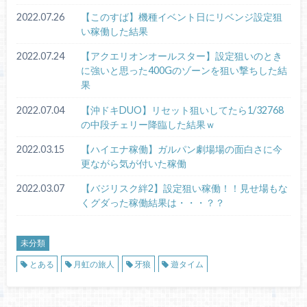
2022.07.26
【このすば】機種イベント日にリベンジ設定狙
い稼働した結果
2022.07.24
【アクエリオンオールスター】設定狙いのとき
に強いと思った400Gのゾーンを狙い撃ちした結
果
2022.07.04
【沖ドキDUO】リセット狙いしてたら1/32768
の中段チェリー降臨した結果ｗ
2022.03.15
【ハイエナ稼働】ガルパン劇場場の面白さに今
更ながら気が付いた稼働
2022.03.07
【バジリスク絆2】設定狙い稼働！！見せ場もな
くグダった稼働結果は・・・？？
未分類
とある
月虹の旅人
牙狼
遊タイム