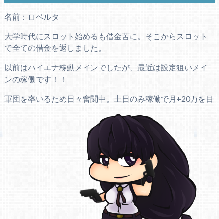
名前：ロベルタ
大学時代にスロット始めるも借金苦に。そこからスロット
で全ての借金を返しました。
以前はハイエナ稼動メインでしたが、最近は設定狙いメイ
ンの稼働です！！
軍団を率いるため日々奮闘中。土日のみ稼働で月+20万を目