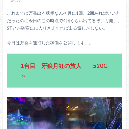
ロベルタ
これまでは万発出る稼働なんぞ月に1回、2回あればいい方
だったのに今日のこの時点で4回くらい出てるぞ。万発。。
STとか確変にに入りさえすれば出る気しかしない。
今日は万発を連打した稼働を公開します。。
1台目 牙狼月虹の旅人 520G
～