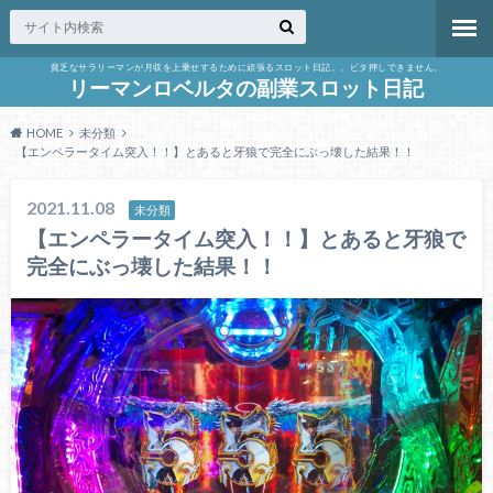
貧乏なサラリーマンが月収を上乗せするために頑張るスロット日記。。ビタ押しできません。
リーマンロベルタの副業スロット日記
HOME
未分類
【エンペラータイム突入！！】とあると牙狼で完全にぶっ壊した結果！！
2021.11.08
未分類
【エンペラータイム突入！！】とあると牙狼で
完全にぶっ壊した結果！！