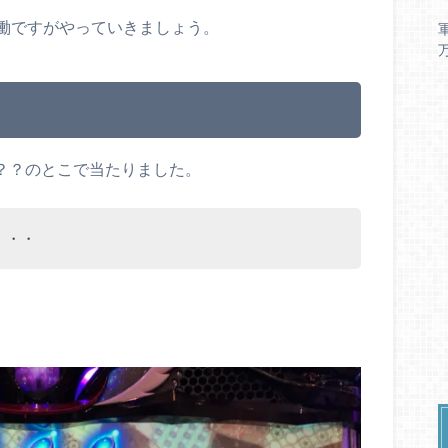
働ですがやっていきましょう。
？
国？？のとこで当たりました。
・・・