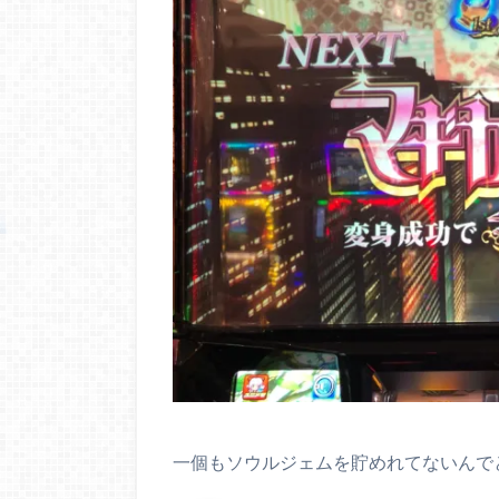
一個もソウルジェムを貯めれてないんで