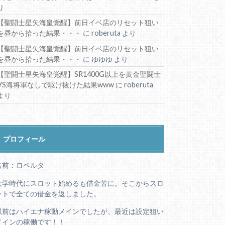
り
【聖闘士星矢海皇覚醒】前日イベ店のリセット狙い
を昼から拾った結果・・・
に
roberuta
より
【聖闘士星矢海皇覚醒】前日イベ店のリセット狙い
を昼から拾った結果・・・
に
ゆゆゆ
より
【聖闘士星矢海皇覚醒】SR1400G以上を黄金聖闘士
VS海将軍なしで駆け抜けた結果www
に
roberuta
より
プロフィール
名前：ロベルタ
大学時代にスロット始めるも借金苦に。そこからスロ
ットで全ての借金を返しました。
以前はハイエナ稼動メインでしたが、最近は設定狙い
メインの稼働です！！