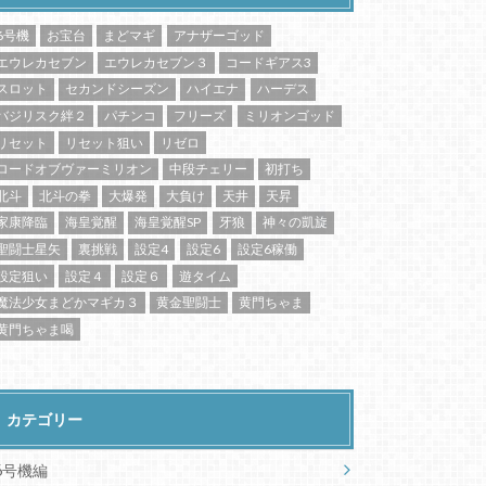
6号機
お宝台
まどマギ
アナザーゴッド
エウレカセブン
エウレカセブン３
コードギアス3
スロット
セカンドシーズン
ハイエナ
ハーデス
バジリスク絆２
パチンコ
フリーズ
ミリオンゴッド
リセット
リセット狙い
リゼロ
ロードオブヴァーミリオン
中段チェリー
初打ち
北斗
北斗の拳
大爆発
大負け
天井
天昇
家康降臨
海皇覚醒
海皇覚醒SP
牙狼
神々の凱旋
聖闘士星矢
裏挑戦
設定4
設定6
設定6稼働
設定狙い
設定４
設定６
遊タイム
魔法少女まどかマギカ３
黄金聖闘士
黄門ちゃま
黄門ちゃま喝
カテゴリー
6号機編