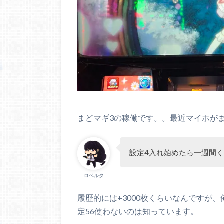
まどマギ3の稼働です。。最近マイホが
設定4入れ始めたら一週間
ロベルタ
履歴的には+3000枚くらいなんですが
定56使わないのは知っています。