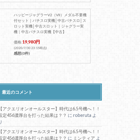
ハッピージャグラーV2（VII）メダル不要機
付セット｜パチスロ実機│中古パチスロ│ス
ロット実機│中古スロット｜ジャグラー実
機｜中古パチスロ実機【中古】
19,980円
価格:
(2020/7/30 23:15時点)
感想(0件)
最近のコメント
【アクエリオンオールスター】時代は6.5号機へ！！
設定456濃厚台を打った結果は？？
に
roberuta
よ
り
【アクエリオンオールスター】時代は6.5号機へ！！
設定456濃厚台を打った結果は？？
に
ミンティア
よ