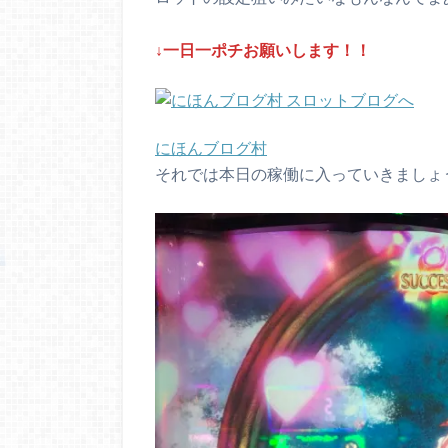
↓一日一ポチお願いします！！
にほんブログ村
それでは本日の稼働に入っていきましょ