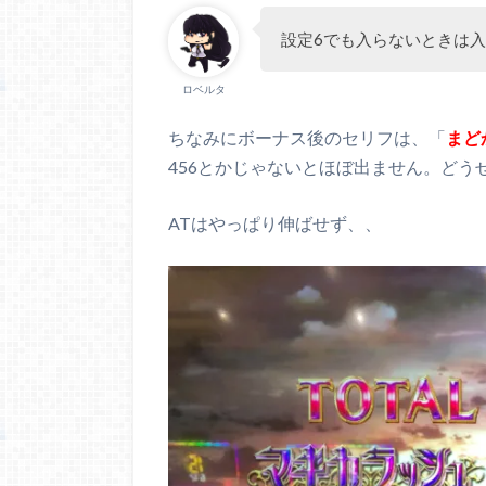
設定6でも入らないときは
ロベルタ
ちなみにボーナス後のセリフは、「
まど
456とかじゃないとほぼ出ません。どう
ATはやっぱり伸ばせず、、