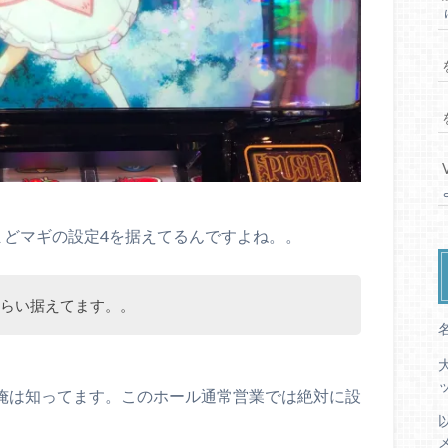
まどマギの設定4を据えてるんですよね。。
くらい据えてます。。
、俺は知ってます。このホール通常営業では絶対に設