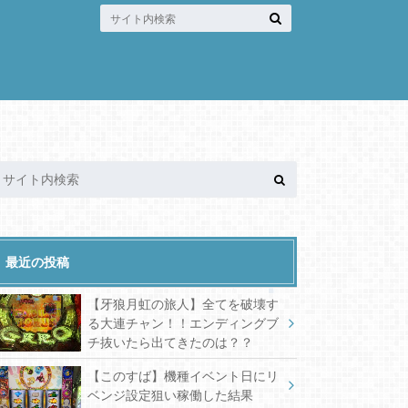
最近の投稿
【牙狼月虹の旅人】全てを破壊す
る大連チャン！！エンディングブ
チ抜いたら出てきたのは？？
【このすば】機種イベント日にリ
ベンジ設定狙い稼働した結果