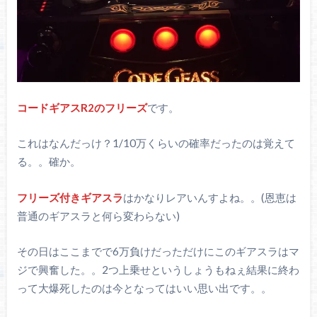
コードギアスR2のフリーズ
です。
これはなんだっけ？1/10万くらいの確率だったのは覚えて
る。。確か。
フリーズ付きギアスラ
はかなりレアいんすよね。。(恩恵は
普通のギアスラと何ら変わらない)
その日はここまでで6万負けだっただけにこのギアスラはマ
ジで興奮した。。2つ上乗せというしょうもねぇ結果に終わ
って大爆死したのは今となってはいい思い出です。。