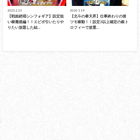
2022.2.23
2020.1.19
【戦姫絶唱シンフォギア】設定狙
【北斗の拳天昇】仕事終わりの後
い稼働後編！！エピボ引いたりや
ツモ稼動！！設定3以上確定の銀ト
りたい放題した結…
ロフィーで放置…