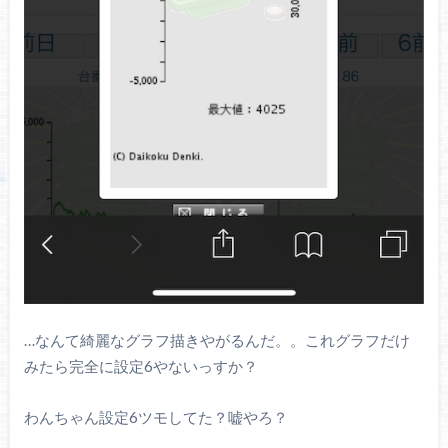
…なんて綺麗なグラフ描きやがるんだ。。これグラフだけ
みたら完全に設定6やないっすか？
わんちゃん設定6ツモしてた？嘘やろ？