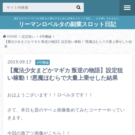
貧乏なサラリーマンが月収を上乗せするために頑張るスロット日記。。ビタ押しできません。
リーマンロベルタの副業スロット日記
HOME
設定狙い
6号機編
【魔法少女まどかマギカ 叛逆の物語】設定狙い稼動！!悪魔ほむらで大量上乗せした結
果
2019.09.17
6号機編
【魔法少女まどかマギカ 叛逆の物語】設定狙
い稼動！!悪魔ほむらで大量上乗せした結果
おはようございます！！ロベルタです！！
さて、本日も昔のヤベェ画像集めてみたコーナーやってい
きます。
今回の激アツ画像がこちら！！