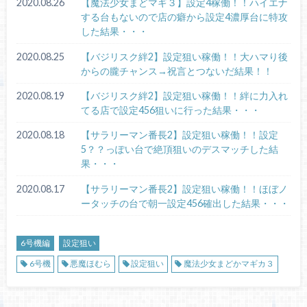
2020.08.26
【魔法少女まどマギ３】設定4稼働！！ハイエナ
する台もないので店の癖から設定4濃厚台に特攻
した結果・・・
2020.08.25
【バジリスク絆2】設定狙い稼働！！大ハマり後
からの朧チャンス→祝言とつないだ結果！！
2020.08.19
【バジリスク絆2】設定狙い稼働！！絆に力入れ
てる店で設定456狙いに行った結果・・・
2020.08.18
【サラリーマン番長2】設定狙い稼働！！設定
5？？っぽい台で絶頂狙いのデスマッチした結
果・・・
2020.08.17
【サラリーマン番長2】設定狙い稼働！！ほぼノ
ータッチの台で朝一設定456確出した結果・・・
6号機編
設定狙い
6号機
悪魔ほむら
設定狙い
魔法少女まどかマギカ３