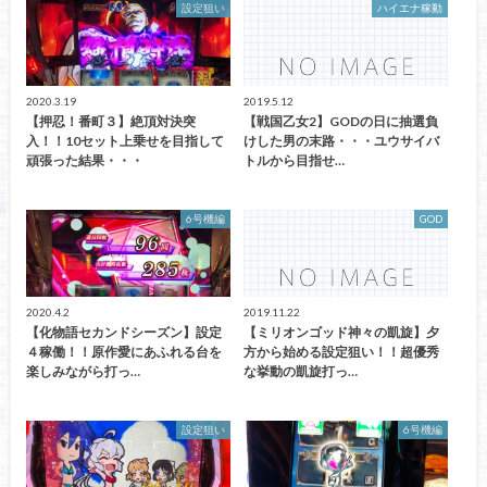
設定狙い
ハイエナ稼動
2020.3.19
2019.5.12
【押忍！番町３】絶頂対決突
【戦国乙女2】GODの日に抽選負
入！！10セット上乗せを目指して
けした男の末路・・・ユウサイバ
頑張った結果・・・
トルから目指せ…
6号機編
GOD
2020.4.2
2019.11.22
【化物語セカンドシーズン】設定
【ミリオンゴッド神々の凱旋】夕
４稼働！！原作愛にあふれる台を
方から始める設定狙い！！超優秀
楽しみながら打っ…
な挙動の凱旋打っ…
設定狙い
6号機編