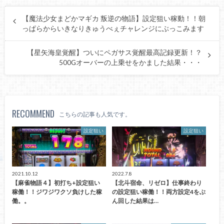
【魔法少女まどかマギカ 叛逆の物語】設定狙い稼動！！朝
っぱらからいきなりきゅうべぇチャレンジにぶっこみます
【星矢海皇覚醒】ついにペガサス覚醒最高記録更新！？
500Gオーバーの上乗せをかました結果・・・
RECOMMEND
こちらの記事も人気です。
設定狙い
設定狙い
2021.10.12
2022.7.8
【麻雀物語４】初打ち+設定狙い
【北斗宿命、リゼロ】仕事終わり
稼働！！ジワジワクソ負けした稼
の設定狙い稼働！！両方設定4をぶ
働。。
ん回した結果は…