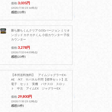
3,035円
価格:
(2020/7/30 23:16時点)
感想(22件)
勝ち勝ちくんクリア GODバージョン ミリオ
ンゴッド カチカチくん 小役カウンター 子役
カウンター
3,278円
価格:
(2020/7/23 04:05時点)
感想(23件)
【本州送料無料】 アイムジャグラーEX-
AE /KT ※パネル不問【標準セット】北
電子 セット 実機 パチスロ スロッ
ト 中古 アイムEX ジャグラーEX
29,800円
価格:
(2020/7/30 23:12時点)
感想(0件)