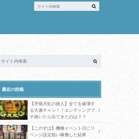
最近の投稿
【牙狼月虹の旅人】全てを破壊す
る大連チャン！！エンディングブ
チ抜いたら出てきたのは？？
【このすば】機種イベント日にリ
ベンジ設定狙い稼働した結果