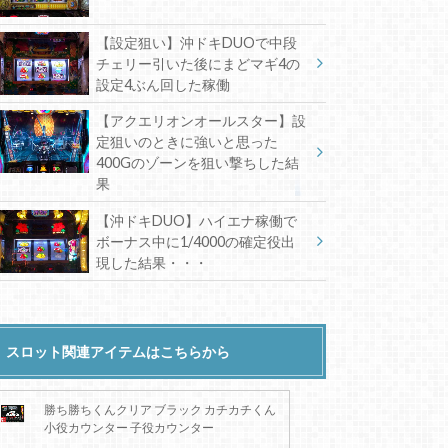
【設定狙い】沖ドキDUOで中段
チェリー引いた後にまどマギ4の
設定4ぶん回した稼働
【アクエリオンオールスター】設
定狙いのときに強いと思った
400Gのゾーンを狙い撃ちした結
果
【沖ドキDUO】ハイエナ稼働で
ボーナス中に1/4000の確定役出
現した結果・・・
スロット関連アイテムはこちらから
勝ち勝ちくんクリア ブラック カチカチくん
小役カウンター 子役カウンター