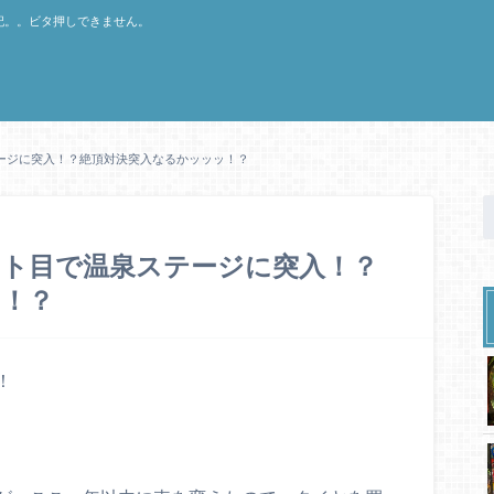
記。。ビタ押しできません。
テージに突入！？絶頂対決突入なるかッッッ！？
セット目で温泉ステージに突入！？
ッ！？
！