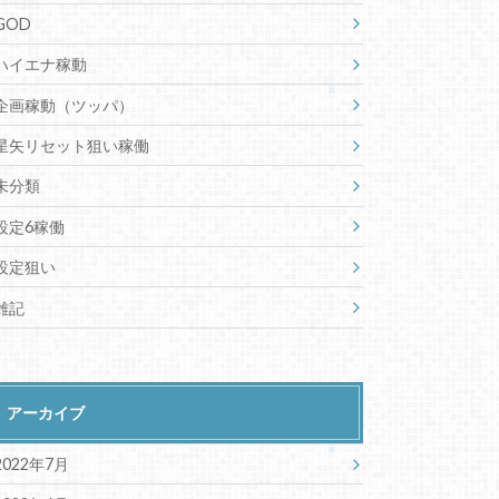
GOD
ハイエナ稼動
企画稼動（ツッパ）
星矢リセット狙い稼働
未分類
設定6稼働
設定狙い
雑記
アーカイブ
2022年7月