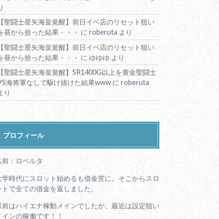
り
【聖闘士星矢海皇覚醒】前日イベ店のリセット狙い
を昼から拾った結果・・・
に
roberuta
より
【聖闘士星矢海皇覚醒】前日イベ店のリセット狙い
を昼から拾った結果・・・
に
ゆゆゆ
より
【聖闘士星矢海皇覚醒】SR1400G以上を黄金聖闘士
VS海将軍なしで駆け抜けた結果www
に
roberuta
より
プロフィール
名前：ロベルタ
大学時代にスロット始めるも借金苦に。そこからスロ
ットで全ての借金を返しました。
以前はハイエナ稼動メインでしたが、最近は設定狙い
メインの稼働です！！