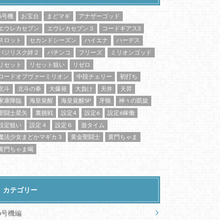
6号機
お宝台
まどマギ
アナザーゴッド
エウレカセブン
エウレカセブン３
コードギアス3
スロット
セカンドシーズン
ハイエナ
ハーデス
バジリスク絆２
パチンコ
フリーズ
ミリオンゴッド
リセット
リセット狙い
リゼロ
ロードオブヴァーミリオン
中段チェリー
初打ち
北斗
北斗の拳
大爆発
大負け
天井
天昇
家康降臨
海皇覚醒
海皇覚醒SP
牙狼
神々の凱旋
聖闘士星矢
裏挑戦
設定4
設定6
設定6稼働
設定狙い
設定４
設定６
遊タイム
魔法少女まどかマギカ３
黄金聖闘士
黄門ちゃま
黄門ちゃま喝
カテゴリー
6号機編