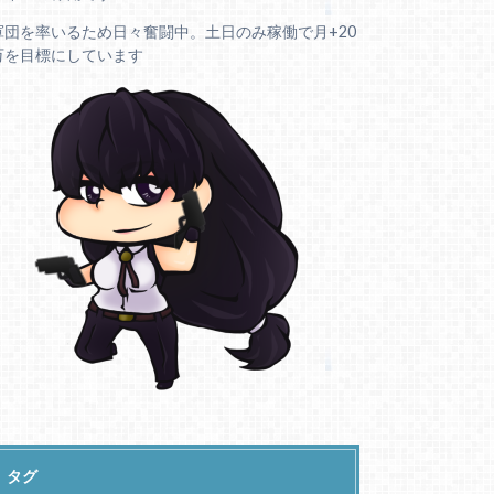
軍団を率いるため日々奮闘中。土日のみ稼働で月+20
万を目標にしています
タグ