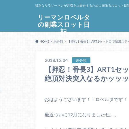
貧乏なサラリーマンが月収を上乗せするために頑張るスロット日
リーマンロベルタ
の副業スロット日
記
HOME
未分類
【押忍！番長3】ART1セット目で温泉ス
2018.12.04
未分類
【押忍！番長3】ART1
絶頂対決突入なるかッッ
おはようございます！！ロベルタです！
最近ついに12月になりましたね。。