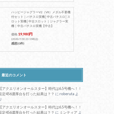
ハッピージャグラーV2（VII）メダル不要機
付セット｜パチスロ実機│中古パチスロ│ス
ロット実機│中古スロット｜ジャグラー実
機｜中古パチスロ実機【中古】
19,980円
価格:
(2020/7/30 23:15時点)
感想(0件)
最近のコメント
【アクエリオンオールスター】時代は6.5号機へ！！
設定456濃厚台を打った結果は？？
に
roberuta
よ
り
【アクエリオンオールスター】時代は6.5号機へ！！
設定456濃厚台を打った結果は？？
に
ミンティア
よ