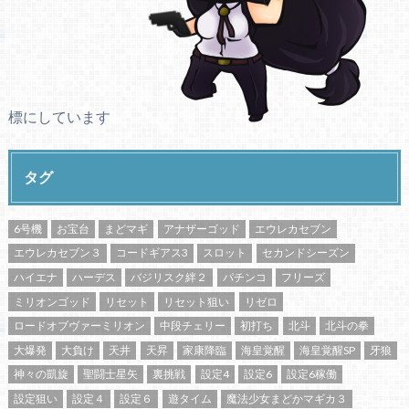
標にしています
タグ
6号機
お宝台
まどマギ
アナザーゴッド
エウレカセブン
エウレカセブン３
コードギアス3
スロット
セカンドシーズン
ハイエナ
ハーデス
バジリスク絆２
パチンコ
フリーズ
ミリオンゴッド
リセット
リセット狙い
リゼロ
ロードオブヴァーミリオン
中段チェリー
初打ち
北斗
北斗の拳
大爆発
大負け
天井
天昇
家康降臨
海皇覚醒
海皇覚醒SP
牙狼
神々の凱旋
聖闘士星矢
裏挑戦
設定4
設定6
設定6稼働
設定狙い
設定４
設定６
遊タイム
魔法少女まどかマギカ３