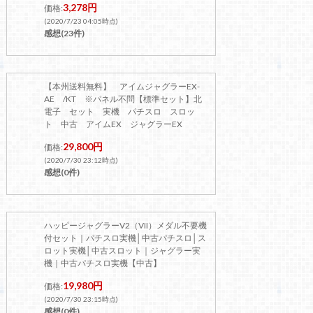
3,278円
価格:
(2020/7/23 04:05時点)
感想(23件)
【本州送料無料】 アイムジャグラーEX-
AE /KT ※パネル不問【標準セット】北
電子 セット 実機 パチスロ スロッ
ト 中古 アイムEX ジャグラーEX
29,800円
価格:
(2020/7/30 23:12時点)
感想(0件)
ハッピージャグラーV2（VII）メダル不要機
付セット｜パチスロ実機│中古パチスロ│ス
ロット実機│中古スロット｜ジャグラー実
機｜中古パチスロ実機【中古】
19,980円
価格:
(2020/7/30 23:15時点)
感想(0件)