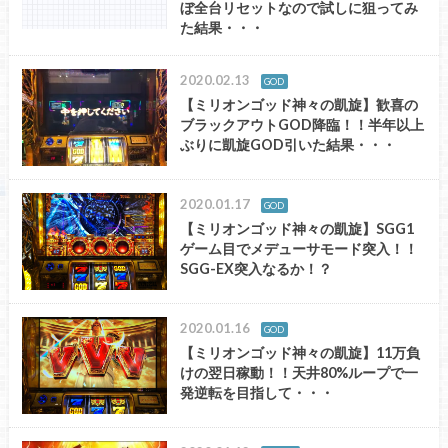
ぼ全台リセットなので試しに狙ってみ
た結果・・・
2020.02.13
GOD
【ミリオンゴッド神々の凱旋】歓喜の
ブラックアウトGOD降臨！！半年以上
ぶりに凱旋GOD引いた結果・・・
2020.01.17
GOD
【ミリオンゴッド神々の凱旋】SGG1
ゲーム目でメデューサモード突入！！
SGG-EX突入なるか！？
2020.01.16
GOD
【ミリオンゴッド神々の凱旋】11万負
けの翌日稼動！！天井80%ループで一
発逆転を目指して・・・