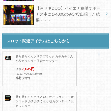
【沖ドキDUO】ハイエナ稼働でボー
ナス中に1/4000の確定役出現した結
果・・・
スロット関連アイテムはこちらから
勝ち勝ちくんクリア ブラック カチカチくん
小役カウンター 子役カウンター
3,035円
価格:
(2020/7/30 23:16時点)
感想(22件)
勝ち勝ちくんクリア GODバージョン ミリオ
ンゴッド カチカチくん 小役カウンター 子役
カウンター