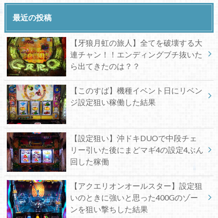
最近の投稿
【牙狼月虹の旅人】全てを破壊する大
連チャン！！エンディングブチ抜いた
ら出てきたのは？？
【このすば】機種イベント日にリベン
ジ設定狙い稼働した結果
【設定狙い】沖ドキDUOで中段チェ
リー引いた後にまどマギ4の設定4ぶん
回した稼働
【アクエリオンオールスター】設定狙
いのときに強いと思った400Gのゾー
ンを狙い撃ちした結果