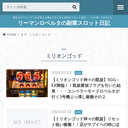
貧乏なサラリーマンが月収を上乗せするために頑張るスロット日記。。ビタ押しできません。
リーマンロベルタの副業スロット日記
HOME
タグ : ミリオンゴッド
TAG
ミリオンゴッド
2020.07.23
GOD
【ミリオンゴッド神々の凱旋】SGG－
EX降臨！！凱旋最強フラグを引いた結
果・・・エンペラーモードロベルタが
行く5号機ぶっ壊し稼働その２
2020.03.12
GOD
【ミリオンゴッド神々の凱旋】リセッ
ト狙い稼働！！店がサブイベの時にほ