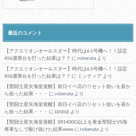
最近のコメント
【アクエリオンオールスター】時代は6.5号機へ！！設定
456濃厚台を打った結果は？？
に
roberuta
より
【アクエリオンオールスター】時代は6.5号機へ！！設定
456濃厚台を打った結果は？？
に
ミンティア
より
【聖闘士星矢海皇覚醒】前日イベ店のリセット狙いを昼か
ら拾った結果・・・
に
roberuta
より
【聖闘士星矢海皇覚醒】前日イベ店のリセット狙いを昼か
ら拾った結果・・・
に
ゆゆゆ
より
【聖闘士星矢海皇覚醒】SR1400G以上を黄金聖闘士VS海
将軍なしで駆け抜けた結果www
に
roberuta
より