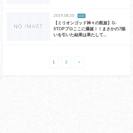
2019.08.30
GOD
【ミリオンゴッド神々の凱旋】G-
STOPプロここに爆誕！！まさかの7揃
いを引いた結果は果たして…
1
2
>