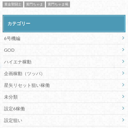
黄金聖闘士
黄門ちゃま
黄門ちゃま喝
カテゴリー
6号機編
GOD
ハイエナ稼動
企画稼動（ツッパ）
星矢リセット狙い稼働
未分類
設定6稼働
設定狙い