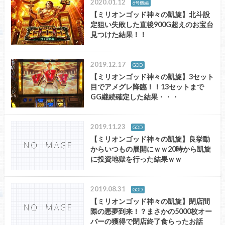
2020.01.12
6号機編
【ミリオンゴッド神々の凱旋】北斗設
定狙い失敗した直後900G超えのお宝台
見つけた結果！！
2019.12.17
GOD
【ミリオンゴッド神々の凱旋】3セット
目でアメグレ降臨！！13セットまで
GG継続確定した結果・・・
2019.11.23
GOD
【ミリオンゴッド神々の凱旋】良挙動
からいつもの展開にｗｗ20時から凱旋
に投資地獄を行った結果ｗｗ
2019.08.31
GOD
【ミリオンゴッド神々の凱旋】閉店間
際の悪夢到来！？まさかの5000枚オー
バーの獲得で閉店終了食らったお話