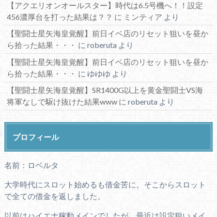
【アクエリオンオールスター】時代は6.5号機へ！！設定
456濃厚台を打った結果は？？
に
ミンティア
より
【聖闘士星矢海皇覚醒】前日イベ店のリセット狙いを昼か
ら拾った結果・・・
に
roberuta
より
【聖闘士星矢海皇覚醒】前日イベ店のリセット狙いを昼か
ら拾った結果・・・
に
ゆゆゆ
より
【聖闘士星矢海皇覚醒】SR1400G以上を黄金聖闘士VS海
将軍なしで駆け抜けた結果www
に
roberuta
より
プロフィール
名前：ロベルタ
大学時代にスロット始めるも借金苦に。そこからスロット
で全ての借金を返しました。
以前はハイエナ稼動メインでしたが、最近は設定狙いメイ