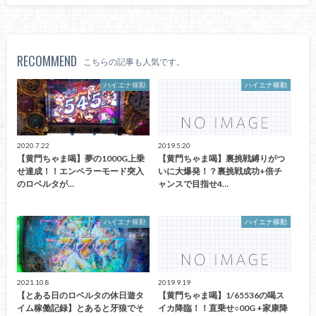
RECOMMEND
こちらの記事も人気です。
ハイエナ稼動
ハイエナ稼動
2020.7.22
2019.5.20
【黄門ちゃま喝】夢の1000G上乗
【黄門ちゃま喝】裏挑戦縛りがつ
せ達成！！エンペラーモード突入
いに大爆発！？裏挑戦成功+倍チ
のロベルタが…
ャンスで目指せ4…
ハイエナ稼動
ハイエナ稼動
2021.10.8
2019.9.19
【とある日のロベルタの休日遊タ
【黄門ちゃま喝】1/65536の喝ス
イム稼働記録】とあると牙狼でそ
イカ降臨！！直乗せ○00G +家康降