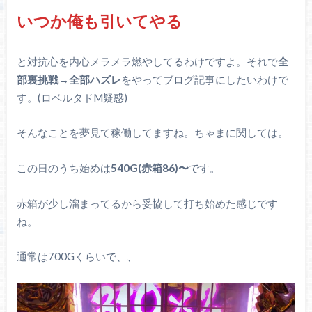
いつか俺も引いてやる
と対抗心を内心メラメラ燃やしてるわけですよ。それで
全
部裏挑戦→全部ハズレ
をやってブログ記事にしたいわけで
す。(ロベルタドM疑惑)
そんなことを夢見て稼働してますね。ちゃまに関しては。
この日のうち始めは
540G(赤箱86)〜
です。
赤箱が少し溜まってるから妥協して打ち始めた感じです
ね。
通常は700Gくらいで、、