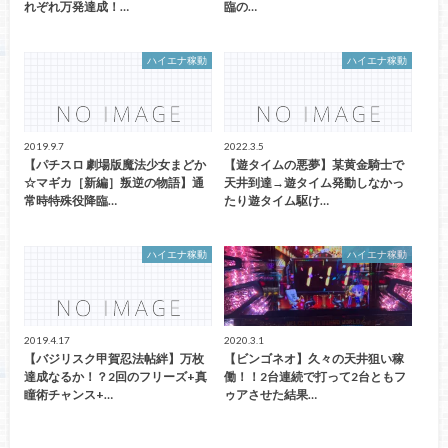
れぞれ万発達成！…
臨の…
ハイエナ稼動
ハイエナ稼動
2019.9.7
2022.3.5
【パチスロ 劇場版魔法少女まどか
【遊タイムの悪夢】某黄金騎士で
☆マギカ［新編］叛逆の物語】通
天井到達→遊タイム発動しなかっ
常時特殊役降臨…
たり遊タイム駆け…
ハイエナ稼動
ハイエナ稼動
2019.4.17
2020.3.1
【バジリスク甲賀忍法帖絆】万枚
【ビンゴネオ】久々の天井狙い稼
達成なるか！？2回のフリーズ+真
働！！2台連続で打って2台ともフ
瞳術チャンス+…
ゥアさせた結果…