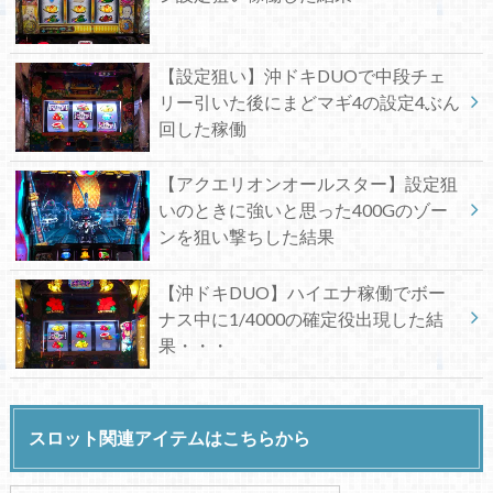
【設定狙い】沖ドキDUOで中段チェ
リー引いた後にまどマギ4の設定4ぶん
回した稼働
【アクエリオンオールスター】設定狙
いのときに強いと思った400Gのゾー
ンを狙い撃ちした結果
【沖ドキDUO】ハイエナ稼働でボー
ナス中に1/4000の確定役出現した結
果・・・
スロット関連アイテムはこちらから