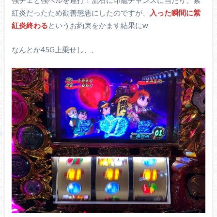
紅炎だったため勧善懲悪にしたのですが、
入った瞬間に紫
紅炎終わる
というお約束をかます結果にw
なんとか45G上乗せし、、