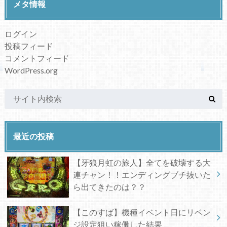
メタ情報
ログイン
投稿フィード
コメントフィード
WordPress.org
最近の投稿
【牙狼月虹の旅人】全てを破壊する大
連チャン！！エンディングブチ抜いた
ら出てきたのは？？
【このすば】機種イベント日にリベン
ジ設定狙い稼働した結果