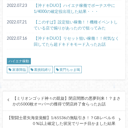
2022.07.23
【沖ドキDUO】ハイエナ稼働でボーナス中に
1/4000の確定役出現した結果・・・
2022.07.21
【このすば】設定狙い稼働！！機種イベントし
ている店で煽りがあったので狙ってみた
2022.07.16
【沖ドキDUO】リセット狙い稼働！！何気なく
回してたら超ドキドキモード入ったお話
ハイエナ稼動
家康降臨
裏挑戦縛り
黄門ちゃま喝
【ミリオンゴッド神々の凱旋】閉店間際の悪夢到来！？まさ
かの5000枚オーバーの獲得で閉店終了食らったお話
【聖闘士星矢海皇覚醒】1/65536の無駄引き！？GBレベル６
０%以上確定した状況でリーチ目かました結果