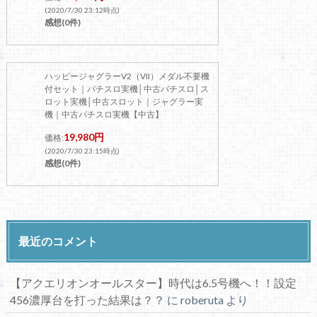
(2020/7/30 23:12時点)
感想(0件)
ハッピージャグラーV2（VII）メダル不要機
付セット｜パチスロ実機│中古パチスロ│ス
ロット実機│中古スロット｜ジャグラー実
機｜中古パチスロ実機【中古】
19,980円
価格:
(2020/7/30 23:15時点)
感想(0件)
最近のコメント
【アクエリオンオールスター】時代は6.5号機へ！！設定
456濃厚台を打った結果は？？
に
roberuta
より