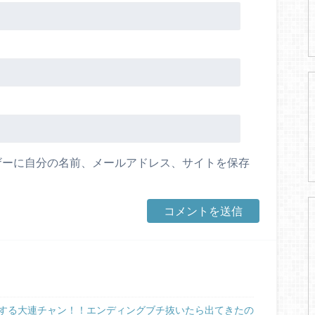
ザーに自分の名前、メールアドレス、サイトを保存
する大連チャン！！エンディングブチ抜いたら出てきたの