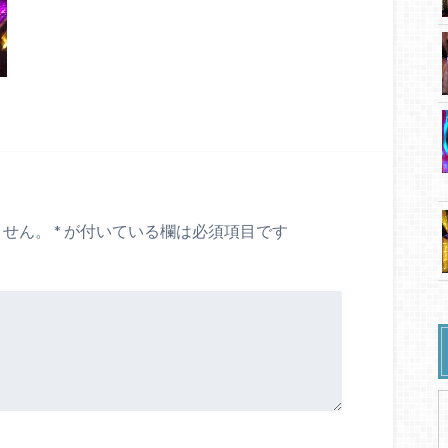
ません。
*
が付いている欄は必須項目です