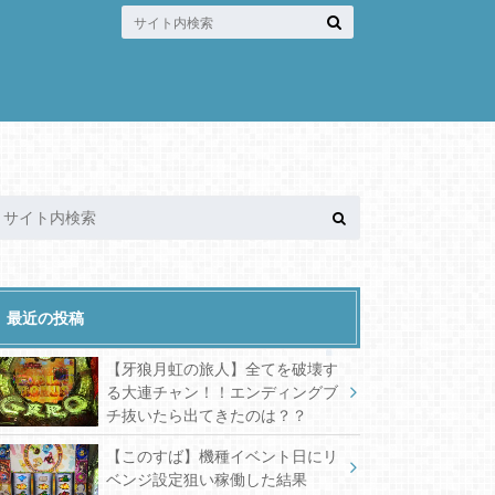
最近の投稿
【牙狼月虹の旅人】全てを破壊す
る大連チャン！！エンディングブ
チ抜いたら出てきたのは？？
【このすば】機種イベント日にリ
ベンジ設定狙い稼働した結果