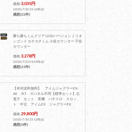
3,035円
価格:
(2020/7/30 23:16時点)
感想(22件)
勝ち勝ちくんクリア GODバージョン ミリオ
ンゴッド カチカチくん 小役カウンター 子役
カウンター
3,278円
価格:
(2020/7/23 04:05時点)
感想(23件)
【本州送料無料】 アイムジャグラーEX-
AE /KT ※パネル不問【標準セット】北
電子 セット 実機 パチスロ スロッ
ト 中古 アイムEX ジャグラーEX
29,800円
価格:
(2020/7/30 23:12時点)
感想(0件)