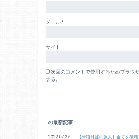
メール
*
サイト
次回のコメントで使用するためブラウ
する。
の最新記事
2022.07.29
【牙狼月虹の旅人】全てを破壊