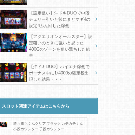
【設定狙い】沖ドキDUOで中段
チェリー引いた後にまどマギ4の
設定4ぶん回した稼働
【アクエリオンオールスター】設
定狙いのときに強いと思った
400Gのゾーンを狙い撃ちした結
果
【沖ドキDUO】ハイエナ稼働で
ボーナス中に1/4000の確定役出
現した結果・・・
スロット関連アイテムはこちらから
勝ち勝ちくんクリア ブラック カチカチくん
小役カウンター 子役カウンター