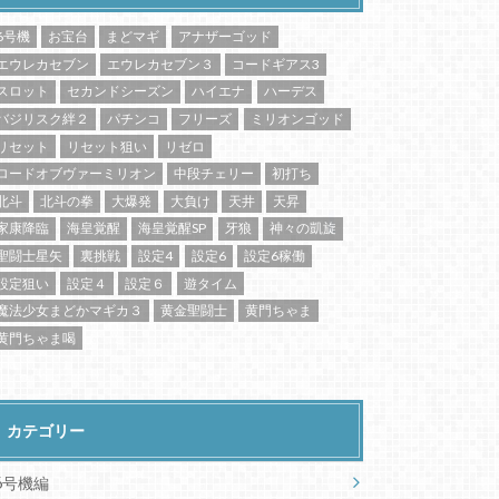
6号機
お宝台
まどマギ
アナザーゴッド
エウレカセブン
エウレカセブン３
コードギアス3
スロット
セカンドシーズン
ハイエナ
ハーデス
バジリスク絆２
パチンコ
フリーズ
ミリオンゴッド
リセット
リセット狙い
リゼロ
ロードオブヴァーミリオン
中段チェリー
初打ち
北斗
北斗の拳
大爆発
大負け
天井
天昇
家康降臨
海皇覚醒
海皇覚醒SP
牙狼
神々の凱旋
聖闘士星矢
裏挑戦
設定4
設定6
設定6稼働
設定狙い
設定４
設定６
遊タイム
魔法少女まどかマギカ３
黄金聖闘士
黄門ちゃま
黄門ちゃま喝
カテゴリー
6号機編