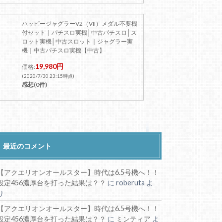
ハッピージャグラーV2（VII）メダル不要機
付セット｜パチスロ実機│中古パチスロ│ス
ロット実機│中古スロット｜ジャグラー実
機｜中古パチスロ実機【中古】
19,980円
価格:
(2020/7/30 23:15時点)
感想(0件)
最近のコメント
【アクエリオンオールスター】時代は6.5号機へ！！
設定456濃厚台を打った結果は？？
に
roberuta
よ
り
【アクエリオンオールスター】時代は6.5号機へ！！
設定456濃厚台を打った結果は？？
に
ミンティア
よ