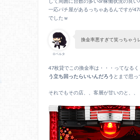
して周囲に台数の多いor稼働状況の良
一応パチ屋があるっちゃあるんですが4
でしたｗ
換金率悪すぎて笑っちゃう
ロベルタ
47枚貸でこの換金率は・・・ってなる
う立ち回ったらいいんだろう
とまで思っ
それでもその店、、客層が甘いのと、、