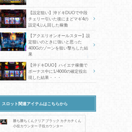
【設定狙い】沖ドキDUOで中段
チェリー引いた後にまどマギ4の
設定4ぶん回した稼働
【アクエリオンオールスター】設
定狙いのときに強いと思った
400Gのゾーンを狙い撃ちした結
果
【沖ドキDUO】ハイエナ稼働で
ボーナス中に1/4000の確定役出
現した結果・・・
スロット関連アイテムはこちらから
勝ち勝ちくんクリア ブラック カチカチくん
小役カウンター 子役カウンター