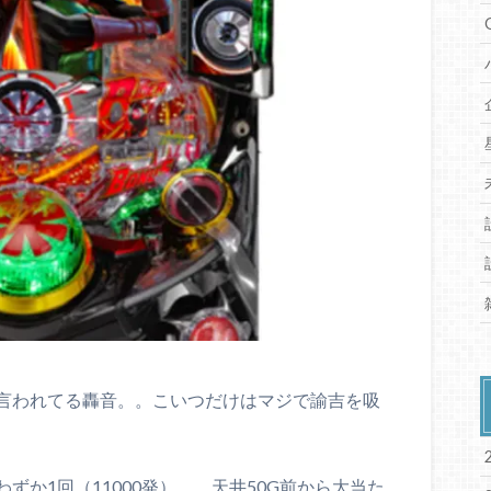
言われてる轟音。。こいつだけはマジで諭吉を吸
か1回（11000発）。。天井50G前から大当た