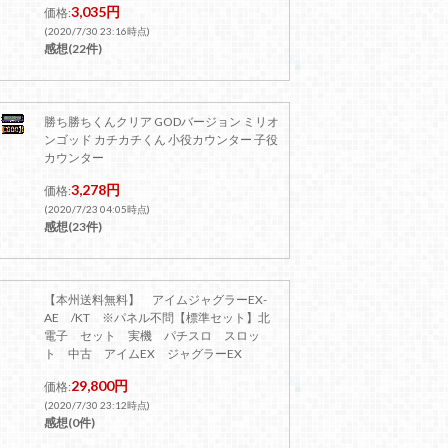
3,035円
価格:
(2020/7/30 23:16時点)
感想(22件)
勝ち勝ちくんクリア GODバージョン ミリオ
ンゴッド カチカチくん 小役カウンター 子役
カウンター
3,278円
価格:
(2020/7/23 04:05時点)
感想(23件)
【本州送料無料】 アイムジャグラーEX-
AE /KT ※パネル不問【標準セット】北
電子 セット 実機 パチスロ スロッ
ト 中古 アイムEX ジャグラーEX
29,800円
価格:
(2020/7/30 23:12時点)
感想(0件)