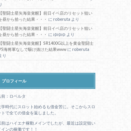
り
【聖闘士星矢海皇覚醒】前日イベ店のリセット狙い
を昼から拾った結果・・・
に
roberuta
より
【聖闘士星矢海皇覚醒】前日イベ店のリセット狙い
を昼から拾った結果・・・
に
ゆゆゆ
より
【聖闘士星矢海皇覚醒】SR1400G以上を黄金聖闘士
VS海将軍なしで駆け抜けた結果www
に
roberuta
より
プロフィール
名前：ロベルタ
大学時代にスロット始めるも借金苦に。そこからスロ
ットで全ての借金を返しました。
以前はハイエナ稼動メインでしたが、最近は設定狙い
メインの稼働です！！