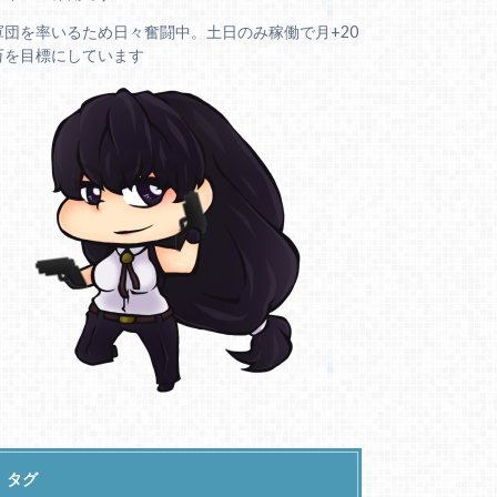
軍団を率いるため日々奮闘中。土日のみ稼働で月+20
万を目標にしています
タグ