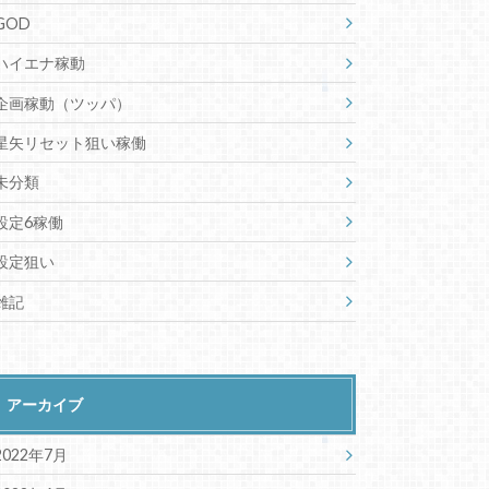
GOD
ハイエナ稼動
企画稼動（ツッパ）
星矢リセット狙い稼働
未分類
設定6稼働
設定狙い
雑記
アーカイブ
2022年7月