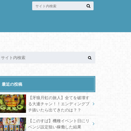
最近の投稿
【牙狼月虹の旅人】全てを破壊す
る大連チャン！！エンディングブ
チ抜いたら出てきたのは？？
【このすば】機種イベント日にリ
ベンジ設定狙い稼働した結果