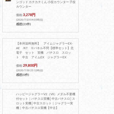
ンゴッド カチカチくん 小役カウンター 子役
カウンター
3,278円
価格:
(2020/7/23 04:05時点)
感想(23件)
【本州送料無料】 アイムジャグラーEX-
AE /KT ※パネル不問【標準セット】北
電子 セット 実機 パチスロ スロッ
ト 中古 アイムEX ジャグラーEX
29,800円
価格:
(2020/7/30 23:12時点)
感想(0件)
ハッピージャグラーV2（VII）メダル不要機
付セット｜パチスロ実機│中古パチスロ│ス
ロット実機│中古スロット｜ジャグラー実
機｜中古パチスロ実機【中古】