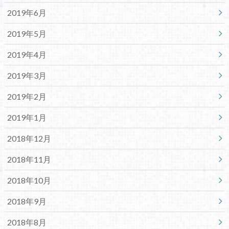
2019年6月
2019年5月
2019年4月
2019年3月
2019年2月
2019年1月
2018年12月
2018年11月
2018年10月
2018年9月
2018年8月