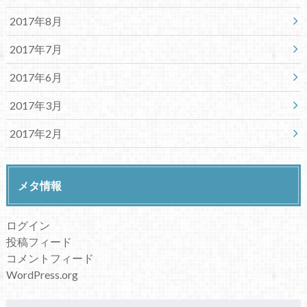
2017年8月
2017年7月
2017年6月
2017年3月
2017年2月
メタ情報
ログイン
投稿フィード
コメントフィード
WordPress.org