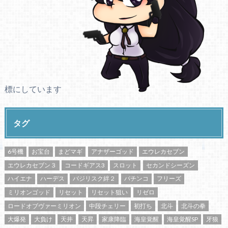
標にしています
タグ
6号機
お宝台
まどマギ
アナザーゴッド
エウレカセブン
エウレカセブン３
コードギアス3
スロット
セカンドシーズン
ハイエナ
ハーデス
バジリスク絆２
パチンコ
フリーズ
ミリオンゴッド
リセット
リセット狙い
リゼロ
ロードオブヴァーミリオン
中段チェリー
初打ち
北斗
北斗の拳
大爆発
大負け
天井
天昇
家康降臨
海皇覚醒
海皇覚醒SP
牙狼