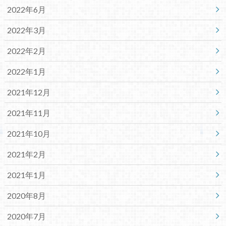
2022年6月
2022年3月
2022年2月
2022年1月
2021年12月
2021年11月
2021年10月
2021年2月
2021年1月
2020年8月
2020年7月