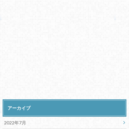
アーカイブ
2022年7月